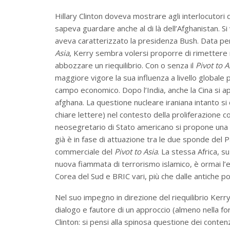
Hillary Clinton doveva mostrare agli interlocutori d
sapeva guardare anche al di là dell’Afghanistan. Si
aveva caratterizzato la presidenza Bush. Data per
Asia
, Kerry sembra volersi proporre di rimettere 
abbozzare un riequilibrio. Con o senza il
Pivot to A
maggiore vigore la sua influenza a livello globale 
campo economico. Dopo l’India, anche la Cina si app
afghana. La questione nucleare iraniana intanto si
chiare lettere) nel contesto della proliferazione 
neosegretario di Stato americano si propone una “
già è in fase di attuazione tra le due sponde del P
commerciale del
Pivot to Asia
. La stessa Africa, s
nuova fiammata di terrorismo islamico, è ormai l’
Corea del Sud e BRIC vari, più che dalle antiche pot
Nel suo impegno in direzione del riequilibrio Kerr
dialogo e fautore di un approccio (almeno nella f
Clinton: si pensi alla spinosa questione dei contenzi