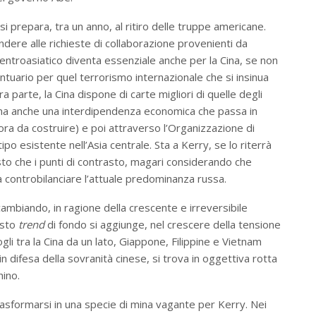
si prepara, tra un anno, al ritiro delle truppe americane.
ndere alle richieste di collaborazione provenienti da
entroasiatico diventa essenziale anche per la Cina, se non
tuario per quel terrorismo internazionale che si insinua
tra parte, la Cina dispone di carte migliori di quelle degli
n, ma anche una interdipendenza economica che passa in
ora da costruire) e poi attraverso l’Organizzazione di
po esistente nell’Asia centrale. Sta a Kerry, se lo riterrà
to che i punti di contrasto, magari considerando che
 a controbilanciare l’attuale predominanza russa.
ambiando, in ragione della crescente e irreversibile
esto
trend
di fondo si aggiunge, nel crescere della tensione
ogli tra la Cina da un lato, Giappone, Filippine e Vietnam
, in difesa della sovranità cinese, si trova in oggettiva rotta
hino.
 trasformarsi in una specie di mina vagante per Kerry. Nei