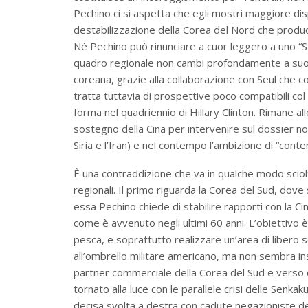
Pechino ci si aspetta che egli mostri maggiore di
destabilizzazione della Corea del Nord che produca
Né Pechino può rinunciare a cuor leggero a uno “S
quadro regionale non cambi profondamente a suo va
coreana, grazie alla collaborazione con Seul che con
tratta tuttavia di prospettive poco compatibili col
forma nel quadriennio di Hillary Clinton. Rimane al
sostegno della Cina per intervenire sul dossier no
Siria e l’Iran) e nel contempo l’ambizione di “conte
È una contraddizione che va in qualche modo sciol
regionali. Il primo riguarda la Corea del Sud, dov
essa Pechino chiede di stabilire rapporti con la Cin
come è avvenuto negli ultimi 60 anni. L’obiettivo è 
pesca, e soprattutto realizzare un’area di libero 
all’ombrello militare americano, ma non sembra insens
partner commerciale della Corea del Sud e verso 
tornato alla luce con le parallele crisi delle Sen
decisa svolta a destra con cadute negazioniste d