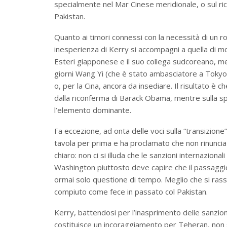
specialmente nel Mar Cinese meridionale, o sul ric
Pakistan.
Quanto ai timori connessi con la necessità di un rod
inesperienza di Kerry si accompagni a quella di molti
Esteri giapponese e il suo collega sudcoreano, m
giorni Wang Yi (che è stato ambasciatore a Tokyo): 
o, per la Cina, ancora da insediare. Il risultato è 
dalla riconferma di Barack Obama, mentre sulla sp
l’elemento dominante.
Fa eccezione, ad onta delle voci sulla “transizione
tavola per prima e ha proclamato che non rinuncia 
chiaro: non ci si illuda che le sanzioni internaziona
Washington piuttosto deve capire che il passaggio
ormai solo questione di tempo. Meglio che si rasseg
compiuto come fece in passato col Pakistan.
Kerry, battendosi per l’inasprimento delle sanzi
costituisce un incoraggiamento per Teheran, non 