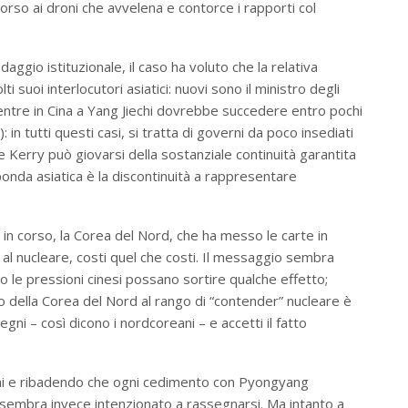
orso ai droni che avvelena e contorce i rapporti col
aggio istituzionale, il caso ha voluto che la relativa
 suoi interlocutori asiatici: nuovi sono il ministro degli
entre in Cina a Yang Jiechi dovrebbe succedere entro pochi
in tutti questi casi, si tratta di governi da poco insediati
che Kerry può giovarsi della sostanziale continuità garantita
onda asiatica è la discontinuità a rappresentare
” in corso, la Corea del Nord, che ha messo le carte in
al nucleare, costi quel che costi. Il messaggio sembra
li o le pressioni cinesi possano sortire qualche effetto;
 della Corea del Nord al rango di “contender” nucleare è
ni – così dicono i nordcoreani – e accetti il fatto
oni e ribadendo che ogni cedimento con Pyongyang
sembra invece intenzionato a rassegnarsi. Ma intanto a