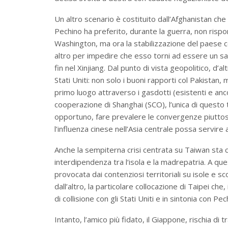
Un altro scenario è costituito dall’Afghanistan che 
Pechino ha preferito, durante la guerra, non rispo
Washington, ma ora la stabilizzazione del paese c
altro per impedire che esso torni ad essere un san
fin nel Xinjiang. Dal punto di vista geopolitico, d’al
Stati Uniti: non solo i buoni rapporti col Pakista
primo luogo attraverso i gasdotti (esistenti e anc
cooperazione di Shanghai (SCO), l’unica di questo ti
opportuno, fare prevalere le convergenze piuttos
l’influenza cinese nell’Asia centrale possa servire
Anche la sempiterna crisi centrata su Taiwan sta c
interdipendenza tra l‘isola e la madrepatria. A qu
provocata dai contenziosi territoriali su isole e sc
dall’altro, la particolare collocazione di Taipei che
di collisione con gli Stati Uniti e in sintonia con Pec
Intanto, l’amico più fidato, il Giappone, rischia di