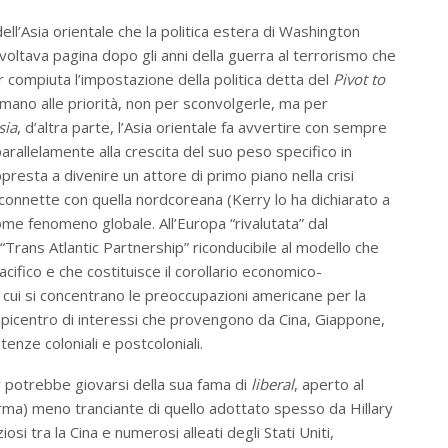
ell’Asia orientale che la politica estera di Washington
 voltava pagina dopo gli anni della guerra al terrorismo che
 compiuta l’impostazione della politica detta del
Pivot to
mano alle priorità, non per sconvolgerle, ma per
sia
, d’altra parte, l’Asia orientale fa avvertire con sempre
parallelamente alla crescita del suo peso specifico in
resta a divenire un attore di primo piano nella crisi
 connette con quella nordcoreana (Kerry lo ha dichiarato a
come fenomeno globale. All’Europa “rivalutata” dal
Trans Atlantic Partnership” riconducibile al modello che
acifico e che costituisce il corollario economico-
u cui si concentrano le preoccupazioni americane per la
epicentro di interessi che provengono da Cina, Giappone,
enze coloniali e postcoloniali.
y potrebbe giovarsi della sua fama di
liberal
, aperto al
orma) meno tranciante di quello adottato spesso da Hillary
osi tra la Cina e numerosi alleati degli Stati Uniti,