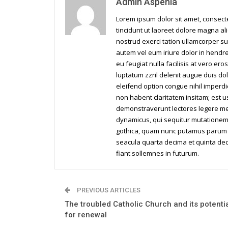
Admin Aspenia
Lorem ipsum dolor sit amet, consec
tincidunt ut laoreet dolore magna al
nostrud exerci tation ullamcorper su
autem vel eum iriure dolor in hendrer
eu feugiat nulla facilisis at vero er
luptatum zzril delenit augue duis dol
eleifend option congue nihil imperd
non habent claritatem insitam; est us
demonstraverunt lectores legere me l
dynamicus, qui sequitur mutationem
gothica, quam nunc putamus parum c
seacula quarta decima et quinta dec
fiant sollemnes in futurum.
PREVIOUS ARTICLES
The troubled Catholic Church and its potenti
for renewal