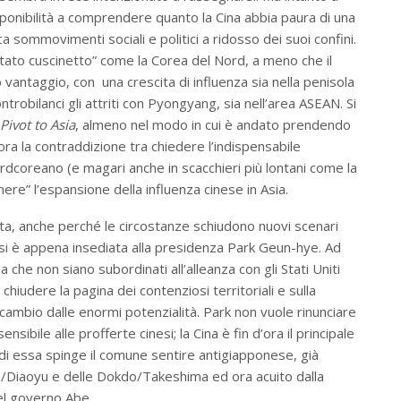
sponibilità a comprendere quanto la Cina abbia paura di una
 sommovimenti sociali e politici a ridosso dei suoi confini.
tato cuscinetto” come la Corea del Nord, a meno che il
ntaggio, con una crescita di influenza sia nella penisola
trobilanci gli attriti con Pyongyang, sia nell’area ASEAN. Si
Pivot to Asia
, almeno nel modo in cui è andato prendendo
lora la contraddizione tra chiedere l’indispensabile
rdcoreano (e magari anche in scacchieri più lontani come la
nere” l’espansione della influenza cinese in Asia.
ta, anche perché le circostanze schiudono nuovi scenari
e si è appena insediata alla presidenza Park Geun-hye. Ad
a che non siano subordinati all’alleanza con gli Stati Uniti
chiudere la pagina dei contenziosi territoriali e sulla
scambio dalle enormi potenzialità. Park non vuole rinunciare
ibile alle profferte cinesi; la Cina è fin d’ora il principale
di essa spinge il comune sentire antigiapponese, già
kaku/Diaoyu e delle Dokdo/Takeshima ed ora acuito dalla
el governo Abe.