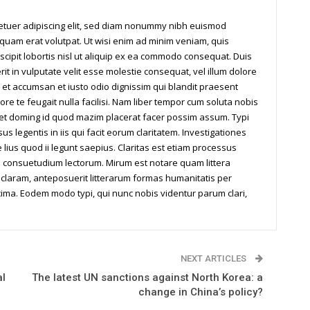
tetuer adipiscing elit, sed diam nonummy nibh euismod
iquam erat volutpat. Ut wisi enim ad minim veniam, quis
scipit lobortis nisl ut aliquip ex ea commodo consequat. Duis
it in vulputate velit esse molestie consequat, vel illum dolore
os et accumsan et iusto odio dignissim qui blandit praesent
ore te feugait nulla facilisi. Nam liber tempor cum soluta nobis
iet doming id quod mazim placerat facer possim assum. Typi
us legentis in iis qui facit eorum claritatem. Investigationes
ius quod ii legunt saepius. Claritas est etiam processus
 consuetudium lectorum. Mirum est notare quam littera
laram, anteposuerit litterarum formas humanitatis per
ima. Eodem modo typi, qui nunc nobis videntur parum clari,
NEXT ARTICLES
al
The latest UN sanctions against North Korea: a
change in China’s policy?