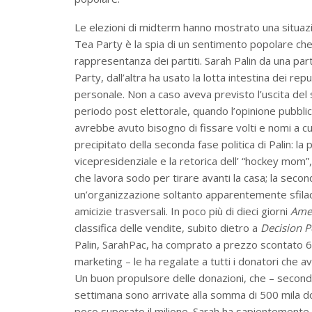
Le elezioni di midterm hanno mostrato una situazi
Tea Party è la spia di un sentimento popolare che f
rappresentanza dei partiti. Sarah Palin da una parte 
Party, dall’altra ha usato la lotta intestina dei 
personale. Non a caso aveva previsto l’uscita del
periodo post elettorale, quando l’opinione pubblica
avrebbe avuto bisogno di fissare volti e nomi a cui 
precipitato della seconda fase politica di Palin: l
vicepresidenziale e la retorica dell’ “hockey mom”, 
che lavora sodo per tirare avanti la casa; la secon
un’organizzazione soltanto apparentemente sfilacc
amicizie trasversali. In poco più di dieci giorni
Amer
classifica delle vendite, subito dietro a
Decision P
Palin, SarahPac, ha comprato a prezzo scontato 64
marketing – le ha regalate a tutti i donatori che av
Un buon propulsore delle donazioni, che – secondo
settimana sono arrivate alla somma di 500 mila dol
poco superato il milione. Sarah ha sapientemente