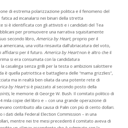
one di estrema polarizzazione politica e il fenomeno del
atica ad incanalarsi nei binari della stretta
si è identificata con gli attivisti e i candidati del Tea
repubblicani per promuovere una narrativa squisitamente
 suo secondo libro,
America by Heart
, proprio per il
 americana, una volta rinsavita dall’ubriacatura del voto,
affidarsi per il futuro.
America by Heart
non è altro che il
a prima si era consumata con la candidatura
la casalinga senza grilli per la testa o ambizioni salottiere
da è quella patriottica e battagliera delle “mama grizzlies”,
iata ma in realtà ben oliata da una potente rete di
ica by Heart
si è piazzato al secondo posto della
oints
, le memorie di George W. Bush. Il comitato politico di
 mila copie del libro e – con una grande operazione di
evano contribuito alla causa di Palin con più di cento dollari.
 i dati della Federal Election Commission – in una
lari, mentre nei tre mesi precedenti il comitato aveva di
 ordito un
climax
ascendente che è culminato con la