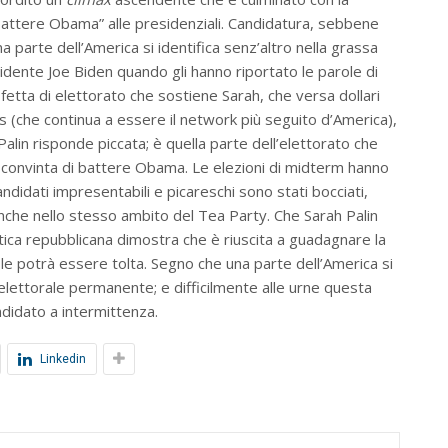
ò battere Obama” alle presidenziali. Candidatura, sebbene
a parte dell’America si identifica senz’altro nella grassa
residente Joe Biden quando gli hanno riportato le parole di
 fetta di elettorato che sostiene Sarah, che versa dollari
 (che continua a essere il network più seguito d’America),
Palin risponde piccata; è quella parte dell’elettorato che
 convinta di battere Obama. Le elezioni di midterm hanno
ndidati impresentabili e picareschi sono stati bocciati,
 anche nello stesso ambito del Tea Party. Che Sarah Palin
itica repubblicana dimostra che è riuscita a guadagnare la
e le potrà essere tolta. Segno che una parte dell’America si
lettorale permanente; e difficilmente alle urne questa
ndidato a intermittenza.
Linkedin