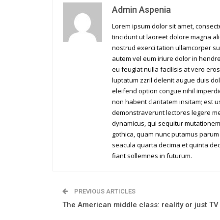
Admin Aspenia
Lorem ipsum dolor sit amet, consec
tincidunt ut laoreet dolore magna al
nostrud exerci tation ullamcorper su
autem vel eum iriure dolor in hendrer
eu feugiat nulla facilisis at vero er
luptatum zzril delenit augue duis dol
eleifend option congue nihil imperd
non habent claritatem insitam; est us
demonstraverunt lectores legere me l
dynamicus, qui sequitur mutationem
gothica, quam nunc putamus parum c
seacula quarta decima et quinta dec
fiant sollemnes in futurum.
PREVIOUS ARTICLES
The American middle class: reality or just TV