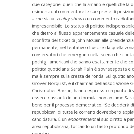
due categorie: quelli che la amano e quelli che la 
esimersi dal commentare le sue prese di posizione 
– che sia un
reality show
o un commento radiofonico
imprescindibile. Lo status di politico indispensabi
che dietro al flusso apparentemente casuale delle
sconfitta del ticket di John McCain alle presidenzia
permanente, nel tentativo di uscire da quella zona gri
conservatori che emergono nella scena che conta 
pochi gli americani che sanno esattamente che co
politica quotidiana; Sarah Palin è sovraesposta e di 
ma è sempre sulla cresta dell’onda. Sul quotidian
Grover Norquist, e il chairman dell’associazione
Christopher Barron, hanno espresso un punto di vist
essere riassunto in una formula: non amiamo Sarah
bene per il processo democratico. “Se deciderà di c
repubblicani di tutte le correnti dovrebbero appla
candidatura. È un
endorsement
al suo diritto a par
area repubblicana, toccando un tasto profondo del
popolare.