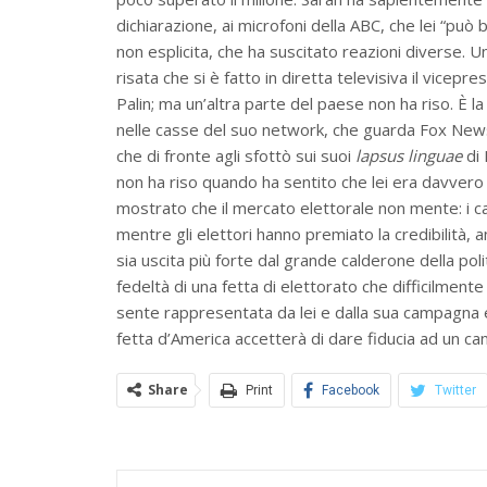
dichiarazione, ai microfoni della ABC, che lei “pu
non esplicita, che ha suscitato reazioni diverse. Un
risata che si è fatto in diretta televisiva il vicep
Palin; ma un’altra parte del paese non ha riso. È la
nelle casse del suo network, che guarda Fox News
che di fronte agli sfottò sui suoi
lapsus linguae
di 
non ha riso quando ha sentito che lei era davvero
mostrato che il mercato elettorale non mente: i ca
mentre gli elettori hanno premiato la credibilità,
sia uscita più forte dal grande calderone della pol
fedeltà di una fetta di elettorato che difficilment
sente rappresentata da lei e dalla sua campagna e
fetta d’America accetterà di dare fiducia ad un ca
Share
Print
Facebook
Twitter