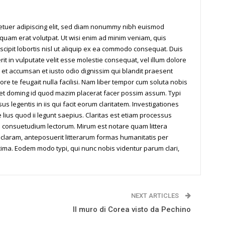
tetuer adipiscing elit, sed diam nonummy nibh euismod
iquam erat volutpat. Ut wisi enim ad minim veniam, quis
scipit lobortis nisl ut aliquip ex ea commodo consequat. Duis
it in vulputate velit esse molestie consequat, vel illum dolore
os et accumsan et iusto odio dignissim qui blandit praesent
ore te feugait nulla facilisi. Nam liber tempor cum soluta nobis
iet doming id quod mazim placerat facer possim assum. Typi
us legentis in iis qui facit eorum claritatem. Investigationes
ius quod ii legunt saepius. Claritas est etiam processus
 consuetudium lectorum. Mirum est notare quam littera
laram, anteposuerit litterarum formas humanitatis per
ima. Eodem modo typi, qui nunc nobis videntur parum clari,
NEXT ARTICLES
Il muro di Corea visto da Pechino