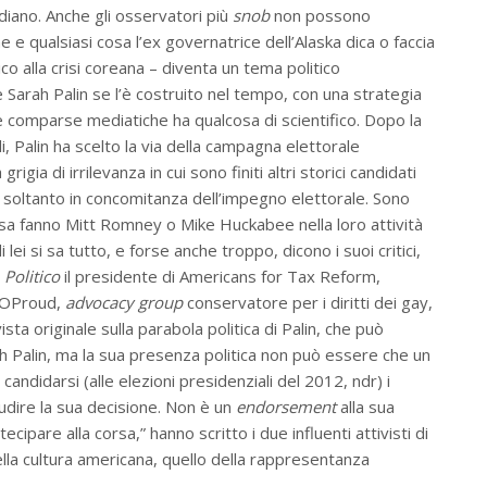
odiano. Anche gli osservatori più
snob
non possono
e qualsiasi cosa l’ex governatrice dell’Alaska dica o faccia
 alla crisi coreana – diventa un tema politico
le Sarah Palin se l’è costruito nel tempo, con una strategia
 comparse mediatiche ha qualcosa di scientifico. Dopo la
li, Palin ha scelto la via della campagna elettorale
gia di irrilevanza in cui sono finiti altri storici candidati
soltanto in concomitanza dell’impegno elettorale. Sono
sa fanno Mitt Romney o Mike Huckabee nella loro attività
lei si sa tutto, e forse anche troppo, dicono i suoi critici,
o
Politico
il presidente di Americans for Tax Reform,
 GOProud,
advocacy group
conservatore per i diritti dei gay,
a originale sulla parabola politica di Palin, che può
 Palin, ma la sua presenza politica non può essere che un
andidarsi (alle elezioni presidenziali del 2012, ndr) i
udire la sua decisione. Non è un
endorsement
alla sua
tecipare alla corsa,” hanno scritto i due influenti attivisti di
la cultura americana, quello della rappresentanza