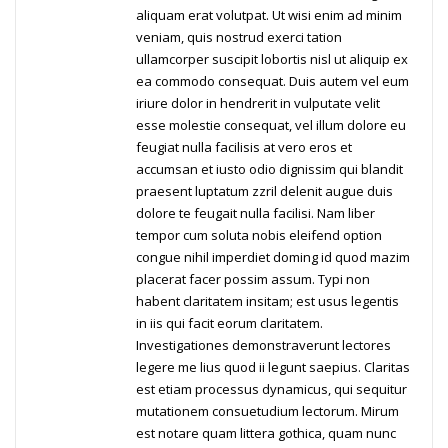
aliquam erat volutpat. Ut wisi enim ad minim
veniam, quis nostrud exerci tation
ullamcorper suscipit lobortis nisl ut aliquip ex
ea commodo consequat. Duis autem vel eum
iriure dolor in hendrerit in vulputate velit
esse molestie consequat, vel illum dolore eu
feugiat nulla facilisis at vero eros et
accumsan et iusto odio dignissim qui blandit
praesent luptatum zzril delenit augue duis
dolore te feugait nulla facilisi. Nam liber
tempor cum soluta nobis eleifend option
congue nihil imperdiet doming id quod mazim
placerat facer possim assum. Typi non
habent claritatem insitam; est usus legentis
in iis qui facit eorum claritatem.
Investigationes demonstraverunt lectores
legere me lius quod ii legunt saepius. Claritas
est etiam processus dynamicus, qui sequitur
mutationem consuetudium lectorum. Mirum
est notare quam littera gothica, quam nunc