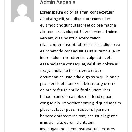
Admin Aspenia
Lorem ipsum dolor sit amet, consectetuer
adipiscing elit, sed diam nonummy nibh
euismod tincidunt ut laoreet dolore magna
aliquam erat volutpat. Ut wisi enim ad minim
veniam, quis nostrud exerci tation
ullamcorper suscipit lobortis nisl ut aliquip ex
ea commodo consequat. Duis autem vel eum
iriure dolor in hendrerit in vulputate velit
esse molestie consequat, vel illum dolore eu
feugiat nulla facilisis at vero eros et
accumsan et iusto odio dignissim qui blandit
praesent luptatum zzril delenit augue duis
dolore te feugait nulla facilisi. Nam liber
tempor cum soluta nobis eleifend option
congue nihil imperdiet doming id quod mazim
placerat facer possim assum. Typi non
habent claritatem insitam; est usus legentis
in iis qui facit eorum claritatem.
Investigationes demonstraverunt lectores