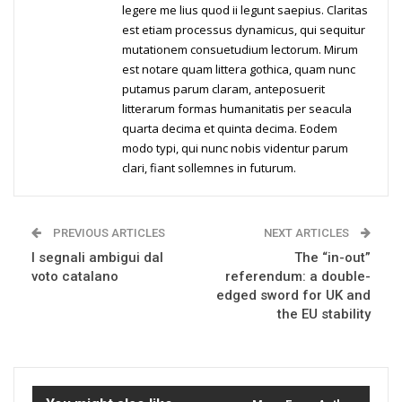
legere me lius quod ii legunt saepius. Claritas
est etiam processus dynamicus, qui sequitur
mutationem consuetudium lectorum. Mirum
est notare quam littera gothica, quam nunc
putamus parum claram, anteposuerit
litterarum formas humanitatis per seacula
quarta decima et quinta decima. Eodem
modo typi, qui nunc nobis videntur parum
clari, fiant sollemnes in futurum.
PREVIOUS ARTICLES
NEXT ARTICLES
I segnali ambigui dal
The “in-out”
voto catalano
referendum: a double-
edged sword for UK and
the EU stability