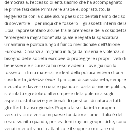
democrazia, l’eccesso di entusiasmo che ha accompagnato
le prime fasi delle Primavere arabe e, soprattutto, la
leggerezza con la quale alcuni paesi occidentali hanno deciso
di sovvertire – per iniqui che fossero – gli assetti interni della
Libia, rappresentano alcune tra le premesse della cosiddetta
“emergenza migrazione” alla quale è legata la spaccatura
umanitaria e politica lungo il fianco meridionale dell’Unione
Europea. Dinnanzi ai migranti in fuga da miseria e violenza, il
bisogno delle società europee di proteggere i propri livelli di
benessere e sicurezza ha reso evidenti – ove già non lo
fossero – i limiti materiali e ideali della politica estera di una
cosiddetta
potenza civile
. Il principio di sussidiarietà, sempre
invocato e davvero cruciale quando si parla di unione politica,
si è infatti sgretolato all’erompere della polemica sugli
aspetti distributivi e gestionali di questioni di natura a tutti
gli effetti transregionale. Proprio la solidarietà europea
verso i vicini e verso un paese fondatore come l’Italia è del
resto svanita quando, per evidenti ragioni geopolitiche, sono
venuti meno il vincolo atlantico e il supporto militare ed