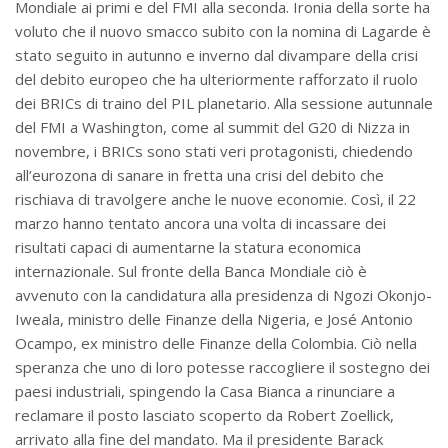
Mondiale ai primi e del FMI alla seconda. Ironia della sorte ha
voluto che il nuovo smacco subito con la nomina di Lagarde è
stato seguito in autunno e inverno dal divampare della crisi
del debito europeo che ha ulteriormente rafforzato il ruolo
dei BRICs di traino del PIL planetario. Alla sessione autunnale
del FMI a Washington, come al summit del G20 di Nizza in
novembre, i BRICs sono stati veri protagonisti, chiedendo
all’eurozona di sanare in fretta una crisi del debito che
rischiava di travolgere anche le nuove economie. Così, il 22
marzo hanno tentato ancora una volta di incassare dei
risultati capaci di aumentarne la statura economica
internazionale. Sul fronte della Banca Mondiale ciò è
avvenuto con la candidatura alla presidenza di Ngozi Okonjo-
Iweala, ministro delle Finanze della Nigeria, e José Antonio
Ocampo, ex ministro delle Finanze della Colombia. Ciò nella
speranza che uno di loro potesse raccogliere il sostegno dei
paesi industriali, spingendo la Casa Bianca a rinunciare a
reclamare il posto lasciato scoperto da Robert Zoellick,
arrivato alla fine del mandato. Ma il presidente Barack