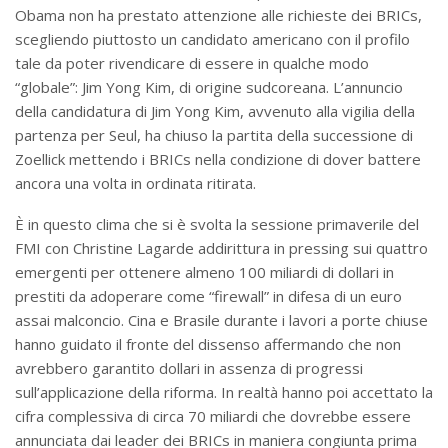
Obama non ha prestato attenzione alle richieste dei BRICs,
scegliendo piuttosto un candidato americano con il profilo
tale da poter rivendicare di essere in qualche modo
“globale”: Jim Yong Kim, di origine sudcoreana. L’annuncio
della candidatura di Jim Yong Kim, avvenuto alla vigilia della
partenza per Seul, ha chiuso la partita della successione di
Zoellick mettendo i BRICs nella condizione di dover battere
ancora una volta in ordinata ritirata.
È in questo clima che si è svolta la sessione primaverile del
FMI con Christine Lagarde addirittura in pressing sui quattro
emergenti per ottenere almeno 100 miliardi di dollari in
prestiti da adoperare come “firewall” in difesa di un euro
assai malconcio. Cina e Brasile durante i lavori a porte chiuse
hanno guidato il fronte del dissenso affermando che non
avrebbero garantito dollari in assenza di progressi
sull’applicazione della riforma. In realtà hanno poi accettato la
cifra complessiva di circa 70 miliardi che dovrebbe essere
annunciata dai leader dei BRICs in maniera congiunta prima