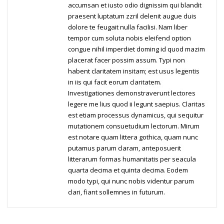
accumsan et iusto odio dignissim qui blandit
praesent luptatum zzril delenit augue duis
dolore te feugait nulla facilisi. Nam liber
tempor cum soluta nobis eleifend option
congue nihil imperdiet doming id quod mazim
placerat facer possim assum. Typi non
habent claritatem insitam; est usus legentis
in iis qui facit eorum claritatem.
Investigationes demonstraverunt lectores
legere me lius quod ii legunt saepius. Claritas
est etiam processus dynamicus, qui sequitur
mutationem consuetudium lectorum. Mirum
est notare quam littera gothica, quam nunc
putamus parum claram, anteposuerit
litterarum formas humanitatis per seacula
quarta decima et quinta decima. Eodem
modo typi, qui nunc nobis videntur parum
clari, fiant sollemnes in futurum.