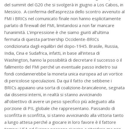
del summit del G20 che si svolgerà in giugno a Los Cabos, in
Messico. A conferma dell’asprezza dello scontro avvenuto al
FMI i BRICs nel comunicato finale non hanno esplicitamente
parlato di firewall del FMI, limitandosi a non far mancare
l’unanimità. L’impressione è che siamo giunti all’ultima
fermata di questa partnership Occidente-BRICs
condizionata dagli equilibri del dopo-1945. Brasile, Russia,
India, Cina e Sudafrica, infatti, in base all’intesa di
Washington, hanno la possibilità di decretare il successo o il
fallimento del FMI perché un eventuale passo indietro sui
fondi condannerebbe la moneta unica europea ad un vortice
di pericolose speculazioni. Da qui il fatto che sebbene i
BRICs appaiano una sorta di coalizione-brancaleone, segnata
dai dissensi interni, in realtà si stanno avvicinando
all’obiettivo di avere un peso specifico più adeguato alla
porzione di PIL globale che rappresentano. Passando di
sconfitta in sconfitta, si stanno avvicinando alla vittoria tanto
a lungo attesa perché a giocare in loro favore è il fattore