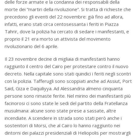
delle forze armate e la condanna dei responsabili della
morte dei “martiri della rivoluzione”. Si tratta di richieste che
precedono gli eventi del 22 novembre: già fino ad allora,
infatti, erano stati circa centosessanta i feriti in Piazza
Tahrir, dove la polizia ha cercato di sedare i manifestanti, e
proprio il 21 era morto un attivista del movimento
rivoluzionario del 6 aprile.
Il 23 novembre decine di migliaia di manifestanti hanno
raggiunto il centro del Cairo per protestare contro il nuovo
decreto. Nella capitale sono stati quindici i feriti negli scontri
con la polizia. Tafferugli sono scoppiati anche ad Assiut, Port
Said, Giza e Daquiliyya. Ad Alessandria almeno cinquanta
persone sono rimaste ferite. Nel mirino dei manifestanti più
facinorosi ci sono state le sedi del partito della Fratellanza
musulmana: alcune sono state prese a sassate, altre
incendiate. A scendere in strada sono stati però anche i
sostenitori di Morsi, che al Cairo lo hanno raggiunto nei
dintorni dei palazzi presidenziali di Heliopolis per mostrargli