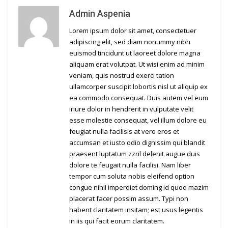
Admin Aspenia
Lorem ipsum dolor sit amet, consectetuer
adipiscing elit, sed diam nonummy nibh
euismod tincidunt ut laoreet dolore magna
aliquam erat volutpat. Ut wisi enim ad minim
veniam, quis nostrud exerci tation
ullamcorper suscipit lobortis nisl ut aliquip ex
ea commodo consequat. Duis autem vel eum
iriure dolor in hendrerit in vulputate velit
esse molestie consequat, vel illum dolore eu
feugiat nulla facilisis at vero eros et
accumsan et iusto odio dignissim qui blandit
praesent luptatum zzril delenit augue duis
dolore te feugait nulla facilisi. Nam liber
tempor cum soluta nobis eleifend option
congue nihil imperdiet doming id quod mazim
placerat facer possim assum. Typi non
habent claritatem insitam; est usus legentis
in iis qui facit eorum claritatem.