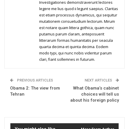
Investigationes demonstraverunt lectores
legere me lius quod ii legunt saepius. Claritas
est etiam processus dynamicus, qui sequitur
mutationem consuetudium lectorum. Mirum
est notare quam littera gothica, quam nunc
putamus parum claram, anteposuerit
litterarum formas humanitatis per seacula
quarta decima et quinta decima. Eodem
modo typi, qui nunc nobis videntur parum
clari, fiant sollemnes in futurum.
PREVIOUS ARTICLES
NEXT ARTICLES
Obama 2: The view from
What Obama’s cabinet
Tehran
choices will tell us
about his foreign policy