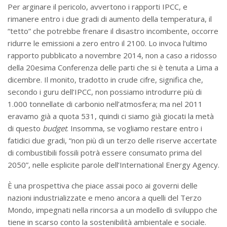
Per arginare il pericolo, avvertono i rapporti IPCC, e
rimanere entro i due gradi di aumento della temperatura, il
“tetto” che potrebbe frenare il disastro incombente, occorre
ridurre le emissioni a zero entro il 2100. Lo invoca l’ultimo
rapporto pubblicato a novembre 2014, non a caso a ridosso
della 20esima Conferenza delle parti che si è tenuta a Lima a
dicembre. Il monito, tradotto in crude cifre, significa che,
secondo i guru dell’IPCC, non possiamo introdurre più di
1.000 tonnellate di carbonio nell’atmosfera; ma nel 2011
eravamo già a quota 531, quindi ci siamo già giocati la metà
di questo
budget
. Insomma, se vogliamo restare entro i
fatidici due gradi, “non più di un terzo delle riserve accertate
di combustibili fossili potrà essere consumato prima del
2050”, nelle esplicite parole dell’International Energy Agency.
È una prospettiva che piace assai poco ai governi delle
nazioni industrializzate e meno ancora a quelli del Terzo
Mondo, impegnati nella rincorsa a un modello di sviluppo che
tiene in scarso conto la sostenibilità ambientale e sociale.