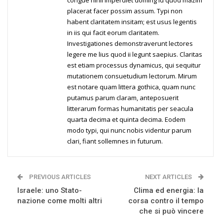
congue nihil imperdiet doming id quod mazim
placerat facer possim assum. Typi non
habent claritatem insitam; est usus legentis
in iis qui facit eorum claritatem.
Investigationes demonstraverunt lectores
legere me lius quod ii legunt saepius. Claritas
est etiam processus dynamicus, qui sequitur
mutationem consuetudium lectorum. Mirum
est notare quam littera gothica, quam nunc
putamus parum claram, anteposuerit
litterarum formas humanitatis per seacula
quarta decima et quinta decima. Eodem
modo typi, qui nunc nobis videntur parum
clari, fiant sollemnes in futurum.
PREVIOUS ARTICLES
NEXT ARTICLES
Israele: uno Stato-
Clima ed energia: la
nazione come molti altri
corsa contro il tempo
che si può vincere