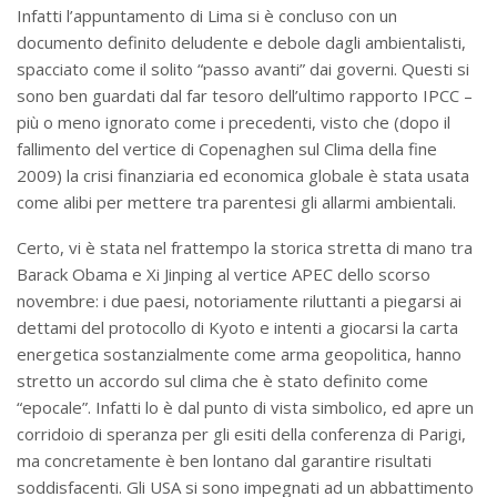
Infatti l’appuntamento di Lima si è concluso con un
documento definito deludente e debole dagli ambientalisti,
spacciato come il solito “passo avanti” dai governi. Questi si
sono ben guardati dal far tesoro dell’ultimo rapporto IPCC –
più o meno ignorato come i precedenti, visto che (dopo il
fallimento del vertice di Copenaghen sul Clima della fine
2009) la crisi finanziaria ed economica globale è stata usata
come alibi per mettere tra parentesi gli allarmi ambientali.
Certo, vi è stata nel frattempo la storica stretta di mano tra
Barack Obama e Xi Jinping al vertice APEC dello scorso
novembre: i due paesi, notoriamente riluttanti a piegarsi ai
dettami del protocollo di Kyoto e intenti a giocarsi la carta
energetica sostanzialmente come arma geopolitica, hanno
stretto un accordo sul clima che è stato definito come
“epocale”. Infatti lo è dal punto di vista simbolico, ed apre un
corridoio di speranza per gli esiti della conferenza di Parigi,
ma concretamente è ben lontano dal garantire risultati
soddisfacenti. Gli USA si sono impegnati ad un abbattimento