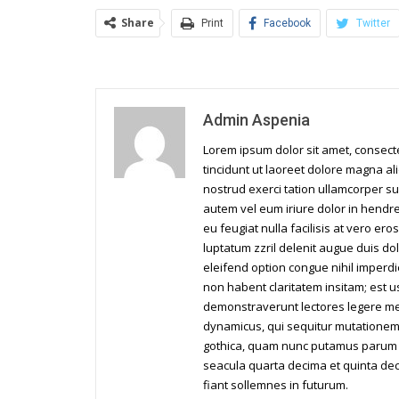
Share
Print
Facebook
Twitter
Admin Aspenia
Lorem ipsum dolor sit amet, consec
tincidunt ut laoreet dolore magna al
nostrud exerci tation ullamcorper su
autem vel eum iriure dolor in hendrer
eu feugiat nulla facilisis at vero er
luptatum zzril delenit augue duis dol
eleifend option congue nihil imperd
non habent claritatem insitam; est us
demonstraverunt lectores legere me l
dynamicus, qui sequitur mutationem
gothica, quam nunc putamus parum c
seacula quarta decima et quinta dec
fiant sollemnes in futurum.