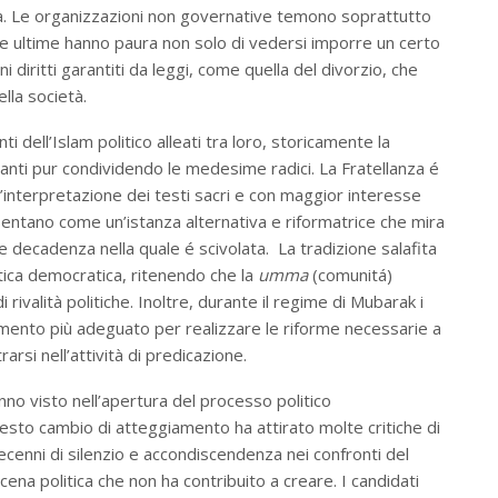
ita. Le organizzazioni non governative temono soprattutto
te ultime hanno paura non solo di vedersi imporre un certo
 diritti garantiti da leggi, come quella del divorzio, che
della società.
dell’Islam politico alleati tra loro, storicamente la
enanti pur condividendo le medesime radici. La Fratellanza é
interpretazione dei testi sacri e con maggior interesse
presentano come un’istanza alternativa e riformatrice che mira
e decadenza nella quale é scivolata. La tradizione salafita
itica democratica, ritenendo che la
umma
(comunitá)
valità politiche. Inoltre, durante il regime di Mubarak i
trumento più adeguato per realizzare le riforme necessarie a
arsi nell’attività di predicazione.
anno visto nell’apertura del processo politico
Questo cambio di atteggiamento ha attirato molte critiche di
ecenni di silenzio e accondiscendenza nei confronti del
na politica che non ha contribuito a creare. I candidati