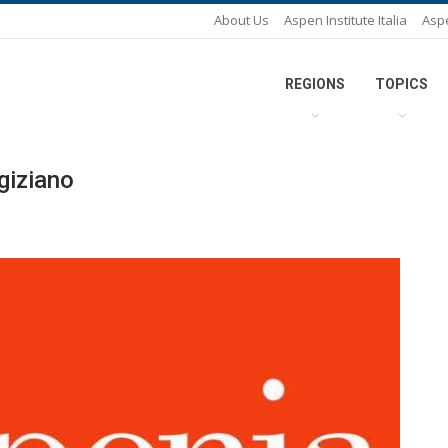
About Us
Aspen Institute Italia
Asp
REGIONS
TOPICS
egiziano