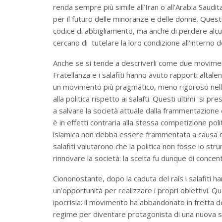
renda sempre più simile all’Iran o all’Arabia Saud
per il futuro delle minoranze e delle donne. Ques
codice di abbigliamento, ma anche di perdere alcuni
cercano di tutelare la loro condizione all’interno 
Anche se si tende a descriverli come due movimenti 
Fratellanza e i salafiti hanno avuto rapporti altal
un movimento più pragmatico, meno rigoroso nell’
alla politica rispetto ai salafti. Questi ultimi si 
a salvare la società attuale dalla frammentazione 
è in effetti contraria alla stessa competizione pol
islamica non debba essere frammentata a causa di ri
salafiti valutarono che la politica non fosse lo s
rinnovare la società: la scelta fu dunque di concentr
Ciononostante, dopo la caduta del raís i salafiti h
un’opportunità per realizzare i propri obiettivi. 
ipocrisia: il movimento ha abbandonato in fretta d
regime per diventare protagonista di una nuova sce