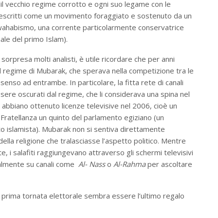
 il vecchio regime corrotto e ogni suo legame con le
 descritti come un movimento foraggiato e sostenuto da un
l wahabismo, una corrente particolarmente conservatrice
nale del primo Islam).
 sorpresa molti analisti, è utile ricordare che per anni
 regime di Mubarak, che sperava nella competizione tra le
senso ad entrambe. In particolare, la fitta rete di canali
ssere oscurati dal regime, che li considerava una spina nel
ti abbiano ottenuto licenze televisive nel 2006, cioè un
Fratellanza un quinto del parlamento egiziano (un
islamista). Mubarak non si sentiva direttamente
della religione che tralasciasse l’aspetto politico. Mentre
, i salafiti raggiungevano attraverso gli schermi televisivi
eralmente su canali come
Al- Nass
o
Al-Rahma
per ascoltare
lla prima tornata elettorale sembra essere l’ultimo regalo