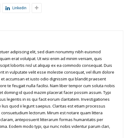
Linkedin
tetuer adipiscing elit, sed diam nonummy nibh euismod
iquam erat volutpat. Ut wisi enim ad minim veniam, quis
scipit lobortis nisl ut aliquip ex ea commodo consequat. Duis
it in vulputate velit esse molestie consequat, vel illum dolore
os et accumsan et iusto odio dignissim qui blandit praesent
ore te feugait nulla facilisi. Nam liber tempor cum soluta nobis
iet doming id quod mazim placerat facer possim assum. Typi
us legentis in iis qui facit eorum claritatem. Investigationes
ius quod ii legunt saepius. Claritas est etiam processus
 consuetudium lectorum. Mirum est notare quam littera
laram, anteposuerit litterarum formas humanitatis per
ima. Eodem modo typi, qui nunc nobis videntur parum clari,