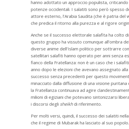
hanno adottato un approccio populista, criticando
potenze occidentali. I salatiti sono però spesso
attore esterno, l’Arabia Saudita (che è patria de
che predica il ritorno alla purezza e al rigore origi
Anche se il successo elettorale salafita ha colto di
questo gruppo ha vissuto comunque all’ombra del
diverse anime dell’Islam politico per sottrarre con
satellitari salafiti hanno operato per anni senza e
fianco della Fratellanza: non è un caso che i salafi
anno dopo le elezioni che avevano assegnato alla 
successo senza precedenti per questo movimento 
minacciato dalla diffusione di una visione puritana 
la Fratellanza continuava ad agire clandestinamente
milioni di egiziani che potevano sintonizzarsi lib
i discorsi degli
sheikh
di riferimento.
Per molti versi, quindi, il successo dei salatiti ne
che il regime di Mubarak ha lasciato al suo popolo.