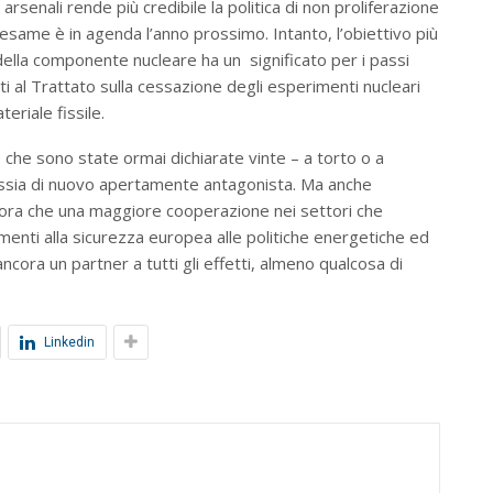
arsenali rende più credibile la politica di non proliferazione
riesame è in agenda l’anno prossimo. Intanto, l’obiettivo più
 della componente nucleare ha un significato per i passi
iti al Trattato sulla cessazione degli esperimenti nucleari
teriale fissile.
e sono state ormai dichiarate vinte – a torto o a
ussia di nuovo apertamente antagonista. Ma anche
 allora che una maggiore cooperazione nei settori che
menti alla sicurezza europea alle politiche energetiche ed
ncora un partner a tutti gli effetti, almeno qualcosa di
Linkedin