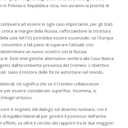
i in Polonia e Repubblica ceca, non avranno la priorità di
: continuerà ad essere in ogni caso importante, per gli Stati
e critica ai margini della Russia, rafforzandone la struttura
ce della sola NATO) potrebbe essere essenziale, se l’Europa
consentire a tali paesi di superare l’attuale crisi
 determinare un nuovo scontro con la Russia.
rca di fonti energetiche alternative sembra alla Casa Bianca
ergetici dall’incombente presenza del Cremino. L’obiettivo
ssili siano il motore delle forze autoritarie nel mondo.
ilaterali: ciò significa che se il Cremino collaborasse
ire per essere considerato superfluo. Insomma, si
i
linkage
virtuoso.
sore è segnato dal dialogo sul disarmo nucleare, con il
e di equilibri bilaterali per gestire il possesso dell’arma
in effetti, va oltre il cerchio dei rapporti tra le due maggiori