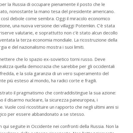
per la Russia di occupare pienamente il posto che le
rato, nonostante la mano tesa del presidente americano.
 o così debole come sembra. Oggi il miracolo economico
nzione, una nuova versione dei villaggi Potemkin. C’è stata
iserve valutarie, e soprattutto non c’è stato alcun decollo
diventata la terza economia mondiale. La ricostruzione della
gia e del nazionalismo mostra i suoi limiti.
tere che lo spazio ex-sovietico torni russo. Deve
ealizza quella democrazia che sarebbe per gli occidentali
a fredda, e la sola garanzia di un vero superamento del
 più esteso al mondo, ha radici corte e fragili.
trato il pragmatismo che contraddistingue la sua azione:
ano il disarmo nucleare, la sicurezza paneuropea, i
he. Vuole così ricostituire un rapporto che negli ultimi anni si
gico per essere abbandonato a se stesso.
 qui seguite in Occidente nei confronti della Russia. Non la