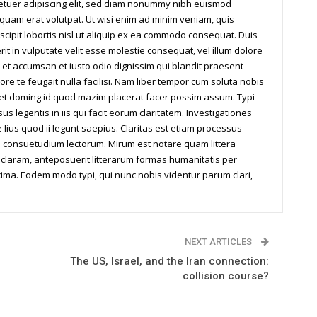
tetuer adipiscing elit, sed diam nonummy nibh euismod
iquam erat volutpat. Ut wisi enim ad minim veniam, quis
scipit lobortis nisl ut aliquip ex ea commodo consequat. Duis
it in vulputate velit esse molestie consequat, vel illum dolore
os et accumsan et iusto odio dignissim qui blandit praesent
ore te feugait nulla facilisi. Nam liber tempor cum soluta nobis
iet doming id quod mazim placerat facer possim assum. Typi
us legentis in iis qui facit eorum claritatem. Investigationes
ius quod ii legunt saepius. Claritas est etiam processus
 consuetudium lectorum. Mirum est notare quam littera
laram, anteposuerit litterarum formas humanitatis per
ima. Eodem modo typi, qui nunc nobis videntur parum clari,
NEXT ARTICLES
The US, Israel, and the Iran connection:
collision course?