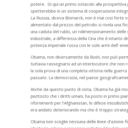
potere. Di qui un primo ostacolo alla prospettiva 
spetterebbe in un sistema di cooperazione integ
La Russia, diceva Bismarck, non è mai cosi forte
alimentato dal prezzo del petrolio si rivela una fi
una caduta del rublo, un ridimensionamento delle r
industriale, a differenza della Cina che è intanto 
potenza imperiale russa con le sole armi dell’ ener
Obama, non diversamente da Bush, non può permet
tuttavia rassegnarsi ad un interlocutore che non r
la sola prova di una completa vittoria nella guerr
passato. La democrazia, nel paese geograficamente
Anche da questo punto di vista, Obama ha già mos
piuttosto che i diritti umani, ha posto in primo pi
rifornimenti per l’Afghanistan, le difese missilistic
era andato deteriorando ma che è troppo strate
Obama non sceglie nessuna delle linee d’azione fin