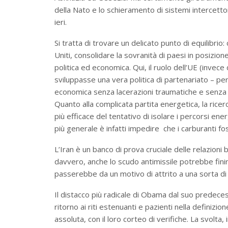
della Nato e lo schieramento di sistemi intercettor
ieri.
Si tratta di trovare un delicato punto di equilibrio
Uniti, consolidare la sovranità di paesi in posizion
politica ed economica. Qui, il ruolo dell’UE (inve
sviluppasse una vera politica di partenariato – per 
economica senza lacerazioni traumatiche e senza
Quanto alla complicata partita energetica, la rice
più efficace del tentativo di isolare i percorsi en
più generale è infatti impedire che i carburanti fo
L’Iran è un banco di prova cruciale delle relazioni b
davvero, anche lo scudo antimissile potrebbe fin
passerebbe da un motivo di attrito a una sorta d
Il distacco più radicale di Obama dal suo predeces
ritorno ai riti estenuanti e pazienti nella definizion
assoluta, con il loro corteo di verifiche. La svolta, 