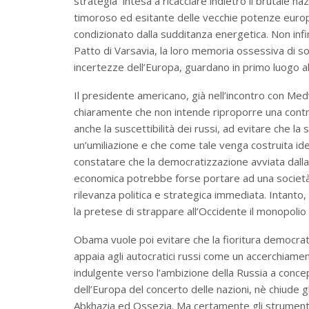
strategia intesa a ricacciare indietro il brutale 
timoroso ed esitante delle vecchie potenze europ
condizionato dalla sudditanza energetica. Non infin
Patto di Varsavia, la loro memoria ossessiva di so
incertezze dell’Europa, guardano in primo luogo all
Il presidente americano, già nell’incontro con Med
chiaramente che non intende riproporre una contr
anche la suscettibilità dei russi, ad evitare che la
un’umiliazione e che come tale venga costruita id
constatare che la democratizzazione avviata dalla
economica potrebbe forse portare ad una società 
rilevanza politica e strategica immediata. Intanto,
la pretese di strappare all’Occidente il monopolio
Obama vuole poi evitare che la fioritura democrati
appaia agli autocratici russi come un accerchiam
indulgente verso l’ambizione della Russia a concep
dell’Europa del concerto delle nazioni, nè chiude 
Abkhazia ed Ossezia. Ma certamente gli strumenti fin