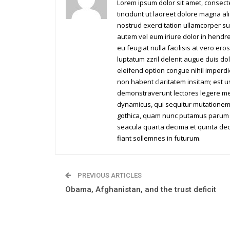
Lorem ipsum dolor sit amet, consec
tincidunt ut laoreet dolore magna al
nostrud exerci tation ullamcorper su
autem vel eum iriure dolor in hendrer
eu feugiat nulla facilisis at vero er
luptatum zzril delenit augue duis dol
eleifend option congue nihil imperd
non habent claritatem insitam; est us
demonstraverunt lectores legere me l
dynamicus, qui sequitur mutationem
gothica, quam nunc putamus parum c
seacula quarta decima et quinta dec
fiant sollemnes in futurum.
PREVIOUS ARTICLES
Obama, Afghanistan, and the trust deficit