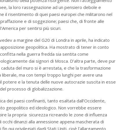
nazionalismo della potenza risorgente. Non l’atteggiamento
ee, la loro rassegnazione ad un pensiero debole e
e il risentimento di quei paesi europei che militarono nel
praffazione e di soggezione; paesi che, di fronte alle
’America per sentirsi più sicuri.
vedev a margine del G20 di Londra in aprile, ha indicato
apposizione geopolitica. Ha mostrato di tener in conto
 sconfitta nella guerra fredda sia sentita come
eologicamente dai signori di Mosca. D’altra parte, deve pur
 caduta del muro si è arrestata, e che la trasformazione
liberale, ma con tempi troppo lunghi per avere una
 il potere e la tenuta delle nuove autocrazie suscita in esse
 del processo di globalizzazione.
ca dei paesi confinanti, tanto esaltata dall’Occidente,
ento geopolitico ed ideologico. Non vorrebbe essere
ire la propria sicurezza ricreando le zone di influenza
gli occhi dinanzi alla annessione appena mascherata di
 qui privilegiati dagli Stati Uniti, cioè l’allargamento