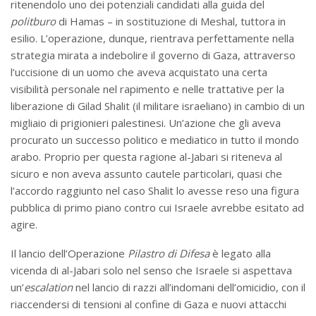
ritenendolo uno dei potenziali candidati alla guida del
politburo
di Hamas – in sostituzione di Meshal, tuttora in
esilio. L’operazione, dunque, rientrava perfettamente nella
strategia mirata a indebolire il governo di Gaza, attraverso
l’uccisione di un uomo che aveva acquistato una certa
visibilità personale nel rapimento e nelle trattative per la
liberazione di Gilad Shalit (il militare israeliano) in cambio di un
migliaio di prigionieri palestinesi. Un’azione che gli aveva
procurato un successo politico e mediatico in tutto il mondo
arabo. Proprio per questa ragione al-Jabari si riteneva al
sicuro e non aveva assunto cautele particolari, quasi che
l’accordo raggiunto nel caso Shalit lo avesse reso una figura
pubblica di primo piano contro cui Israele avrebbe esitato ad
agire.
Il lancio dell’Operazione
Pilastro di Difesa
è legato alla
vicenda di al-Jabari solo nel senso che Israele si aspettava
un’
escalation
nel lancio di razzi all’indomani dell’omicidio, con il
riaccendersi di tensioni al confine di Gaza e nuovi attacchi