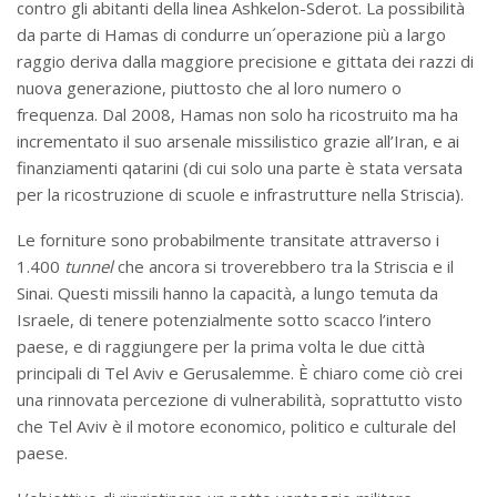
contro gli abitanti della linea Ashkelon-Sderot. La possibilità
da parte di Hamas di condurre un´operazione più a largo
raggio deriva dalla maggiore precisione e gittata dei razzi di
nuova generazione, piuttosto che al loro numero o
frequenza. Dal 2008, Hamas non solo ha ricostruito ma ha
incrementato il suo arsenale missilistico grazie all’Iran, e ai
finanziamenti qatarini (di cui solo una parte è stata versata
per la ricostruzione di scuole e infrastrutture nella Striscia).
Le forniture sono probabilmente transitate attraverso i
1.400
tunnel
che ancora si troverebbero tra la Striscia e il
Sinai. Questi missili hanno la capacità, a lungo temuta da
Israele, di tenere potenzialmente sotto scacco l’intero
paese, e di raggiungere per la prima volta le due città
principali di Tel Aviv e Gerusalemme. È chiaro come ciò crei
una rinnovata percezione di vulnerabilità, soprattutto visto
che Tel Aviv è il motore economico, politico e culturale del
paese.