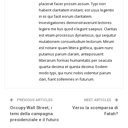
placerat facer possim assum. Typi non
habent claritatem insitam; est usus legentis
in iis qui facit eorum claritatem.
Investigationes demonstraverunt lectores
legere me lius quod ii legunt saepius. Claritas
est etiam processus dynamicus, qui sequitur
mutationem consuetudium lectorum. Mirum
est notare quam littera gothica, quam nunc
putamus parum claram, anteposuerit
litterarum formas humanitatis per seacula
quarta decima et quinta decima. Eodem
modo typi, qui nunc nobis videntur parum
clari, fiant sollemnes in futurum.
PREVIOUS ARTICLES
NEXT ARTICLES
Occupy Wall Street, i
Verso la scomparsa di
temi della campagna
Fatah?
presidenziale e il futuro