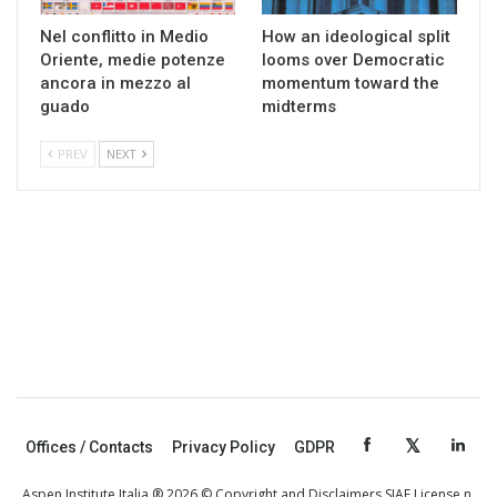
Nel conflitto in Medio
How an ideological split
Oriente, medie potenze
looms over Democratic
ancora in mezzo al
momentum toward the
guado
midterms
PREV
NEXT
Offices / Contacts
Privacy Policy
GDPR
Aspen Institute Italia ® 2026 © Copyright and Disclaimers SIAE License n.