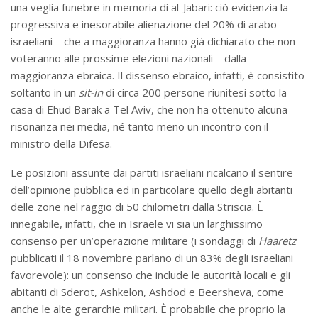
una veglia funebre in memoria di al-Jabari: ciò evidenzia la
progressiva e inesorabile alienazione del 20% di arabo-
israeliani – che a maggioranza hanno già dichiarato che non
voteranno alle prossime elezioni nazionali – dalla
maggioranza ebraica. Il dissenso ebraico, infatti, è consistito
soltanto in un
sit-in
di circa 200 persone riunitesi sotto la
casa di Ehud Barak a Tel Aviv, che non ha ottenuto alcuna
risonanza nei media, né tanto meno un incontro con il
ministro della Difesa.
Le posizioni assunte dai partiti israeliani ricalcano il sentire
dell’opinione pubblica ed in particolare quello degli abitanti
delle zone nel raggio di 50 chilometri dalla Striscia. È
innegabile, infatti, che in Israele vi sia un larghissimo
consenso per un’operazione militare (i sondaggi di
Haaretz
pubblicati il 18 novembre parlano di un 83% degli israeliani
favorevole): un consenso che include le autorità locali e gli
abitanti di Sderot, Ashkelon, Ashdod e Beersheva, come
anche le alte gerarchie militari. È probabile che proprio la