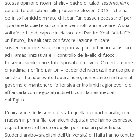
stessa opinione Noam Shalit – padre di Gilad,
testimonial
e
candidato del Labour alle prossime elezioni 2013 – che ha
definito l’omicidio mirato di Jabari “un passo necessario” per
riportare la quiete sul confine per molti anni a venire. A sua
volta Yair Lapid, capo e iniziatore del Partito Yesh ‘Atid (C’è
un futuro), ha salutato con favore l’azione militare,
sostenendo che Israele non poteva più continuare a lasciare
ad Hamas l’iniziativa e il “controllo del livello di fuoco”.
Posizioni simili sono state sposate da Livni e Olmert a nome
di Kadima. Perfino Bar On – leader del Meretz, il partito più a
sinistra – ha approvato l’operazione, nonostante i richiami al
governo di mantenere l’offensiva entro limiti ragionevoli e di
affiancarla con negoziati indiretti con Hamas mediati
dall’Egitto.
L’unica voce di dissenso è stata quella dei partiti arabi, con
Hadash in prima fila, con alcuni deputati che hanno espresso
esplicitamente il loro cordoglio per i martiri palestinesi.
Studenti arabo-israeliani dell’Università di Haifa hanno tenuto