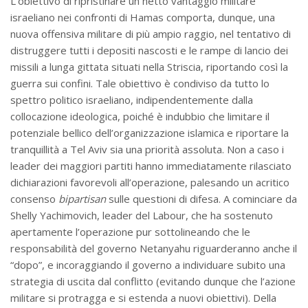
L’obiettivo di ripristinare un netto vantaggio militare
israeliano nei confronti di Hamas comporta, dunque, una
nuova offensiva militare di più ampio raggio, nel tentativo di
distruggere tutti i depositi nascosti e le rampe di lancio dei
missili a lunga gittata situati nella Striscia, riportando così la
guerra sui confini. Tale obiettivo è condiviso da tutto lo
spettro politico israeliano, indipendentemente dalla
collocazione ideologica, poiché è indubbio che limitare il
potenziale bellico dell’organizzazione islamica e riportare la
tranquillità a Tel Aviv sia una priorità assoluta. Non a caso i
leader dei maggiori partiti hanno immediatamente rilasciato
dichiarazioni favorevoli all’operazione, palesando un acritico
consenso
bipartisan
sulle questioni di difesa. A cominciare da
Shelly Yachimovich, leader del Labour, che ha sostenuto
apertamente l’operazione pur sottolineando che le
responsabilità del governo Netanyahu riguarderanno anche il
“dopo”, e incoraggiando il governo a individuare subito una
strategia di uscita dal conflitto (evitando dunque che l’azione
militare si protragga e si estenda a nuovi obiettivi). Della