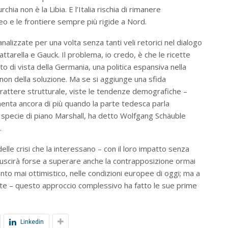
hia non è la Libia. E l’Italia rischia di rimanere
neo e le frontiere sempre più rigide a Nord.
analizzate per una volta senza tanti veli retorici nel dialogo
ttarella e Gauck. Il problema, io credo, è che le ricette
to di vista della Germania, una politica espansiva nella
on della soluzione. Ma se si aggiunge una sfida
arattere strutturale, viste le tendenze demografiche –
umenta ancora di più quando la parte tedesca parla
specie di piano Marshall, ha detto Wolfgang Schäuble
.
lle crisi che la interessano – con il loro impatto senza
riuscirà forse a superare anche la contrapposizione ormai
anto mai ottimistico, nelle condizioni europee di oggi; ma a
ante – questo approccio complessivo ha fatto le sue prime
Linkedin