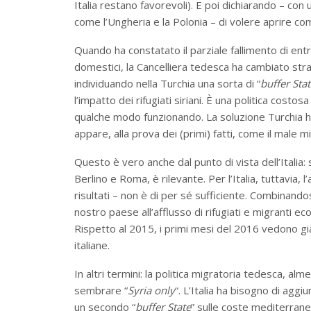
Italia restano favorevoli). E poi dichiarando – co
come l’Ungheria e la Polonia – di volere aprire com
Quando ha constatato il parziale fallimento di ent
domestici, la Cancelliera tedesca ha cambiato stra
individuando nella Turchia una sorta di “
buffer Sta
l’impatto dei rifugiati siriani. È una politica costo
qualche modo funzionando. La soluzione Turchia 
appare, alla prova dei (primi) fatti, come il male m
Questo è vero anche dal punto di vista dell’Italia: 
Berlino e Roma, è rilevante. Per l’Italia, tuttavia,
risultati – non è di per sé sufficiente. Combinandosi
nostro paese all’afflusso di rifugiati e migranti ec
Rispetto al 2015, i primi mesi del 2016 vedono gi
italiane.
In altri termini: la politica migratoria tedesca, a
sembrare “
Syria only
“. L’Italia ha bisogno di aggi
un secondo “
buffer State
” sulle coste mediterrane