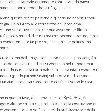
n una scelta unilaterale duramente contestata da paesi
unque le porte tedesche ai rifugiati siriani.
rambe queste scelte politiche e quando ne ha visti i costi
tegia. Ha puntato a “esternalizzare” il problema,
te
“, uno Stato cuscinetto, che può assorbire e filtrare
sa (i famosi 6 miliardi di euro) ma che, secondo Berlino, sta in
ha evidentemente un prezzo, economico e politico; ma
inore.
sui problemi dell’emigrazione, la vicinanza di posizioni, fra
 l’accordo con Ankara – di cui si vedranno nel tempo tenuta e
 alla chiusura della rotta balcanica, lascia infatti esposto il
onomici (per lo più non siriani) sulla rotta mediterranea.
à un aumento assai consistente dei flussi verso le coste
lmeno in questa fase, è essenzialmente “
Syria-first
“, fino a
ungere altri pezzi. Fra cui, probabilmente, la costruzione di
e: vedremo presto se funzionerà la stabilizzazione della