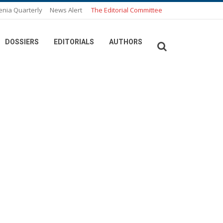
enia Quarterly
News Alert
The Editorial Committee
DOSSIERS
EDITORIALS
AUTHORS