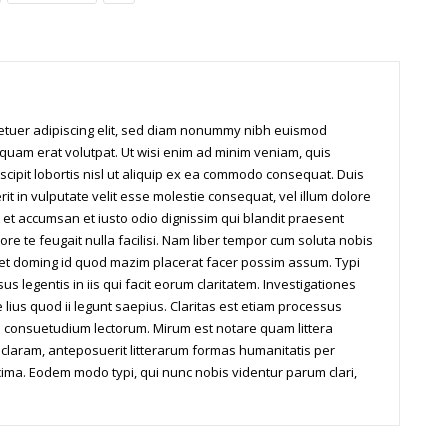
tetuer adipiscing elit, sed diam nonummy nibh euismod
iquam erat volutpat. Ut wisi enim ad minim veniam, quis
scipit lobortis nisl ut aliquip ex ea commodo consequat. Duis
it in vulputate velit esse molestie consequat, vel illum dolore
os et accumsan et iusto odio dignissim qui blandit praesent
ore te feugait nulla facilisi. Nam liber tempor cum soluta nobis
iet doming id quod mazim placerat facer possim assum. Typi
us legentis in iis qui facit eorum claritatem. Investigationes
ius quod ii legunt saepius. Claritas est etiam processus
 consuetudium lectorum. Mirum est notare quam littera
laram, anteposuerit litterarum formas humanitatis per
ima. Eodem modo typi, qui nunc nobis videntur parum clari,