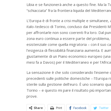
Libia e se funzionerà anche a questo fine. Ma la Turc
“schiacciata” fra la frontiera liquida del Mediterra
L’Europa è di fronte a crisi multiple e simultanee, 
italo-tedesco di Torino, concluso dai Presidenti Ma
per affrontarle non sono coerenti fra loro. Dal pun
zona euro continua a essere parte del problema, n
esistenziale come quella migratoria – con il suo c
l’esigenza di flessibilità finanziaria aumenta. E a
giustamente di un Piano economico europeo (una 
mesi fa a Davos) per il Mediterraneo e per l’Africa
La sensazione è che solo considerando l’insieme de
precedenti sulle politiche domestiche – l’Europa 
sterile sulla gestione dell’euro. È uno scenario qu
Torino – e questo mi pare il risultato più import
prove.
Share
Print
Facebook
Twitter