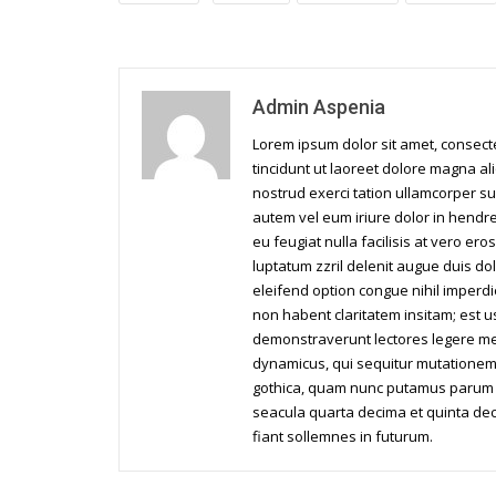
Admin Aspenia
Lorem ipsum dolor sit amet, consec
tincidunt ut laoreet dolore magna al
nostrud exerci tation ullamcorper su
autem vel eum iriure dolor in hendrer
eu feugiat nulla facilisis at vero er
luptatum zzril delenit augue duis dol
eleifend option congue nihil imperd
non habent claritatem insitam; est us
demonstraverunt lectores legere me l
dynamicus, qui sequitur mutationem
gothica, quam nunc putamus parum c
seacula quarta decima et quinta dec
fiant sollemnes in futurum.