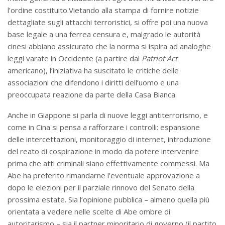
l’ordine costituito.Vietando alla stampa di fornire notizie
dettagliate sugli attacchi terroristici, si offre poi una nuova
base legale a una ferrea censura e, malgrado le autorità
cinesi abbiano assicurato che la norma si ispira ad analoghe
leggi varate in Occidente (a partire dal
Patriot Act
americano), l’iniziativa ha suscitato le critiche delle
associazioni che difendono i diritti dell’uomo e una
preoccupata reazione da parte della Casa Bianca.
Anche in Giappone si parla di nuove leggi antiterrorismo, e
come in Cina si pensa a rafforzare i controlli: espansione
delle intercettazioni, monitoraggio di internet, introduzione
del reato di cospirazione in modo da potere intervenire
prima che atti criminali siano effettivamente commessi. Ma
Abe ha preferito rimandarne l’eventuale approvazione a
dopo le elezioni per il parziale rinnovo del Senato della
prossima estate. Sia l’opinione pubblica – almeno quella più
orientata a vedere nelle scelte di Abe ombre di
autoritarismo – sia il partner minoritario di governo (il partito