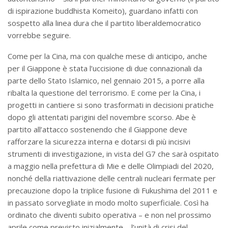
di ispirazione buddhista Komeito), guardano infatti con
sospetto alla linea dura che il partito liberaldemocratico
vorrebbe seguire.
Come per la Cina, ma con qualche mese di anticipo, anche
per il Giappone è stata l’uccisione di due connazionali da
parte dello Stato Islamico, nel gennaio 2015, a porre alla
ribalta la questione del terrorismo. E come per la Cina, i
progetti in cantiere si sono trasformati in decisioni pratiche
dopo gli attentati parigini del novembre scorso. Abe è
partito all’attacco sostenendo che il Giappone deve
rafforzare la sicurezza interna e dotarsi di più incisivi
strumenti di investigazione, in vista del G7 che sarà ospitato
a maggio nella prefettura di Mie e delle Olimpiadi del 2020,
nonché della riattivazione delle centrali nucleari fermate per
precauzione dopo la triplice fusione di Fukushima del 2011 e
in passato sorvegliate in modo molto superficiale. Così ha
ordinato che diventi subito operativa – e non nel prossimo
aprile come previsto inizialmente – l’unità di crisi del