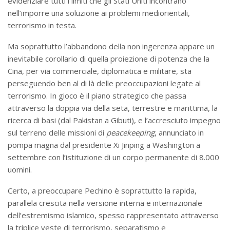
evidenziare tutti i limiti che gli Stati Uniti incontrano
nell’imporre una soluzione ai problemi mediorientali,
terrorismo in testa.
Ma soprattutto l’abbandono della non ingerenza appare un
inevitabile corollario di quella proiezione di potenza che la
Cina, per via commerciale, diplomatica e militare, sta
perseguendo ben al di là delle preoccupazioni legate al
terrorismo. In gioco è il piano strategico che passa
attraverso la doppia via della seta, terrestre e marittima, la
ricerca di basi (dal Pakistan a Gibuti), e l’accresciuto impegno
sul terreno delle missioni di
peacekeeping
, annunciato in
pompa magna dal presidente Xi Jinping a Washington a
settembre con l’istituzione di un corpo permanente di 8.000
uomini.
Certo, a preoccupare Pechino è soprattutto la rapida,
parallela crescita nella versione interna e internazionale
dell’estremismo islamico, spesso rappresentato attraverso
la triplice veste di terrorismo, separatismo e