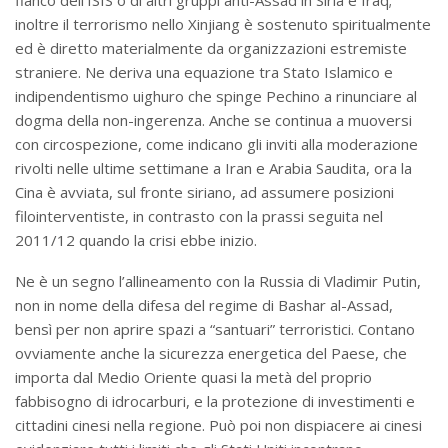
fianco dell’ISIS o di altri gruppi anti-Assad in Siria e Iraq;
inoltre il terrorismo nello Xinjiang è sostenuto spiritualmente
ed è diretto materialmente da organizzazioni estremiste
straniere. Ne deriva una equazione tra Stato Islamico e
indipendentismo uighuro che spinge Pechino a rinunciare al
dogma della non-ingerenza. Anche se continua a muoversi
con circospezione, come indicano gli inviti alla moderazione
rivolti nelle ultime settimane a Iran e Arabia Saudita, ora la
Cina è avviata, sul fronte siriano, ad assumere posizioni
filointerventiste, in contrasto con la prassi seguita nel
2011/12 quando la crisi ebbe inizio.
Ne è un segno l’allineamento con la Russia di Vladimir Putin,
non in nome della difesa del regime di Bashar al-Assad,
bensì per non aprire spazi a “santuari” terroristici. Contano
ovviamente anche la sicurezza energetica del Paese, che
importa dal Medio Oriente quasi la metà del proprio
fabbisogno di idrocarburi, e la protezione di investimenti e
cittadini cinesi nella regione. Può poi non dispiacere ai cinesi