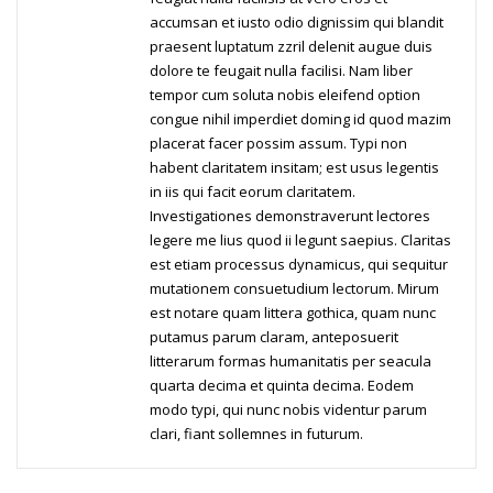
accumsan et iusto odio dignissim qui blandit
praesent luptatum zzril delenit augue duis
dolore te feugait nulla facilisi. Nam liber
tempor cum soluta nobis eleifend option
congue nihil imperdiet doming id quod mazim
placerat facer possim assum. Typi non
habent claritatem insitam; est usus legentis
in iis qui facit eorum claritatem.
Investigationes demonstraverunt lectores
legere me lius quod ii legunt saepius. Claritas
est etiam processus dynamicus, qui sequitur
mutationem consuetudium lectorum. Mirum
est notare quam littera gothica, quam nunc
putamus parum claram, anteposuerit
litterarum formas humanitatis per seacula
quarta decima et quinta decima. Eodem
modo typi, qui nunc nobis videntur parum
clari, fiant sollemnes in futurum.