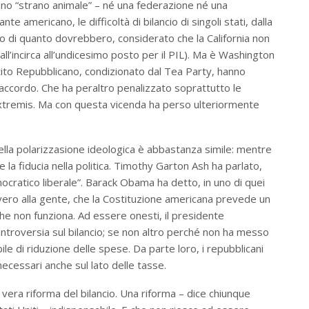
 uno “strano animale” – né una federazione né una
te americano, le difficoltà di bilancio di singoli stati, dalla
o di quanto dovrebbero, considerato che la California non
all’incirca all’undicesimo posto per il PIL). Ma è Washington
artito Repubblicano, condizionato dal Tea Party, hanno
ccordo. Che ha peraltro penalizzato soprattutto le
 extremis. Ma con questa vicenda ha perso ulteriormente
della polarizzasione ideologica è abbastanza simile: mentre
 la fiducia nella politica. Timothy Garton Ash ha parlato,
emocratico liberale”. Barack Obama ha detto, in uno di quei
vero alla gente, che la Costituzione americana prevede un
che non funziona. Ad essere onesti, il presidente
ontroversia sul bilancio; se non altro perché non ha messo
le di riduzione delle spese. Da parte loro, i repubblicani
ecessari anche sul lato delle tasse.
 vera riforma del bilancio. Una riforma – dice chiunque