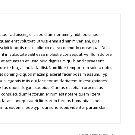
tetuer adipiscing elit, sed diam nonummy nibh euismod
iquam erat volutpat. Ut wisi enim ad minim veniam, quis
scipit lobortis nisl ut aliquip ex ea commodo consequat. Duis
it in vulputate velit esse molestie consequat, vel illum dolore
os et accumsan et iusto odio dignissim qui blandit praesent
ore te feugait nulla facilisi. Nam liber tempor cum soluta nobis
iet doming id quod mazim placerat facer possim assum. Typi
us legentis in iis qui facit eorum claritatem. Investigationes
ius quod ii legunt saepius. Claritas est etiam processus
 consuetudium lectorum. Mirum est notare quam littera
laram, anteposuerit litterarum formas humanitatis per
ima. Eodem modo typi, qui nunc nobis videntur parum clari,