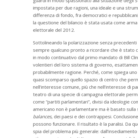
guardi in modo spassionato alla situazione degli S
impostata per due ragioni, una ideale e una strume
differenza di fondo, fra democratici e repubblicani,
la questione del bilancio è stata usata come arma
elettorale del 2012.
Sottolineando la polarizzazione senza precedenti 
sempre qualcuno pronto a ricordare che è stato c
in modo continuativo dal primo mandato di Bill Clin
volentieri del loro sistema di governo, esattame
probabilmente ragione. Perché, come spiega uno de
quasi scomparso quello spazio di centro che permet
nell’interesse comune, più che nell’interesse di pa
teatro di una specie di campagna elettorale perma
come “partiti parlamentari”, divisi da ideologie c
americano non è parlamentare ma è basato sulla s
balances
, dei paesi e dei contrappesi. Conclusion
possono funzionare. Il risultato è la paralisi. Da que
spia del problema più generale: dall’insediamento