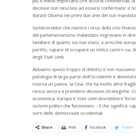
più o meno importanti (tre accordi commerciali, l
decisive non riescono ad essere confermate; e non
Barack Obama nei primi due anni del suo mandato
Sembrerebbe che mentre i virus della crisi finanzi
del parlamentarismo malandato migravano in direz
familiare di quanto sia mai stato, a orecchie europe
partito, capace di occupare un mitico centro cui, 
degli Stati Uniti.
Abbiamo speso troppo (il debito) e non riusciamo a
patologia di larga parte dell’Occidente è diventata
riserva un paese, la Cina, che ha molte altre frag
riesce ancora a prendere decisioni strategiche. Com
economica. Europa e Stati Uniti dovrebbero forse r
sistemi politici che funzionano – il che significa: 
sorti delle democrazie occidentali.
Share
Print
Facebook
Twitter