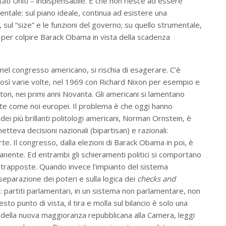
tati Uniti – indispensabile. E che non riesce ad essere
ntale: sul piano ideale, continua ad esistere una
 sul “size” e le funzioni del governo; su quello strumentale,
 per colpire Barack Obama in vista della scadenza
nel congresso americano, si rischia di esagerare. C’è
osì varie volte, nel 1969 con Richard Nixon per esempio e
ton, nei primi anni Novanta. Gli americani si lamentano
nte come noi europei. Il problema è che oggi hanno
i più brillanti politologi americani, Norman Ornstein, è
teva decisioni nazionali (bipartisan) e razionali:
rte. Il congresso, dalla elezioni di Barack Obama in poi, è
nente. Ed entrambi gli schieramenti politici si comportano
ontrapposte. Quando invece l’impianto del sistema
eparazione dei poteri e sulla logica dei
checks and
e: partiti parlamentari, in un sistema non parlamentare, non
sto punto di vista, il tira e molla sul bilancio è solo una
 della nuova maggioranza repubblicana alla Camera, leggi