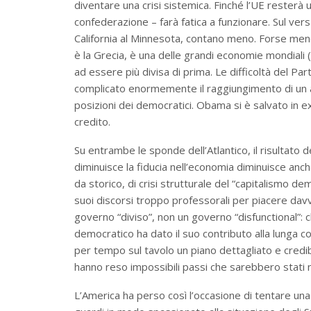
diventare una crisi sistemica. Finché l’UE resterà
confederazione – farà fatica a funzionare. Sul versan
California al Minnesota, contano meno. Forse men
è la Grecia, è una delle grandi economie mondiali (
ad essere più divisa di prima. Le difficoltà del P
complicato enormemente il raggiungimento di un a
posizioni dei democratici. Obama si è salvato in
credito.
Su entrambe le sponde dell’Atlantico, il risultato 
diminuisce la fiducia nell’economia diminuisce anche
da storico, di crisi strutturale del “capitalismo d
suoi discorsi troppo professorali per piacere dav
governo “diviso”, non un governo “disfunctional”: 
democratico ha dato il suo contributo alla lunga c
per tempo sul tavolo un piano dettagliato e credibi
hanno reso impossibili passi che sarebbero stati n
L’America ha perso così l’occasione di tentare una