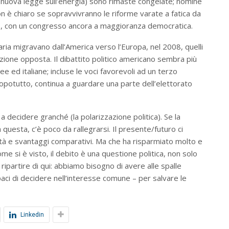
a nuova legge sull’energia) sono rimaste congelate; nomine
 è chiaro se sopravvivranno le riforme varate a fatica da
, con un congresso ancora a maggioranza democratica.
aria migravano dall’America verso l’Europa, nel 2008, quelli
ione opposta. Il dibattito politico americano sembra più
e ed italiane; incluse le voci favorevoli ad un terzo
dopotutto, continua a guardare una parte dell’elettorato
 decidere granché (la polarizzazione politica). Se la
 questa, c’è poco da rallegrarsi. Il presente/futuro ci
ilità e svantaggi comparativi. Ma che ha risparmiato molto e
e si è visto, il debito è una questione politica, non solo
ipartire di qui: abbiamo bisogno di avere alle spalle
capaci di decidere nell’interesse comune – per salvare le
Linkedin