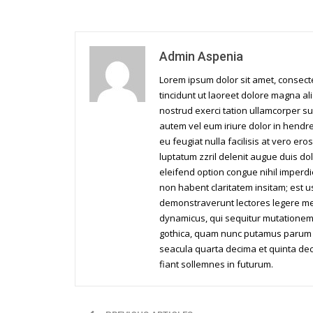
Admin Aspenia
Lorem ipsum dolor sit amet, consec
tincidunt ut laoreet dolore magna al
nostrud exerci tation ullamcorper su
autem vel eum iriure dolor in hendrer
eu feugiat nulla facilisis at vero er
luptatum zzril delenit augue duis dol
eleifend option congue nihil imperd
non habent claritatem insitam; est us
demonstraverunt lectores legere me l
dynamicus, qui sequitur mutationem
gothica, quam nunc putamus parum c
seacula quarta decima et quinta dec
fiant sollemnes in futurum.