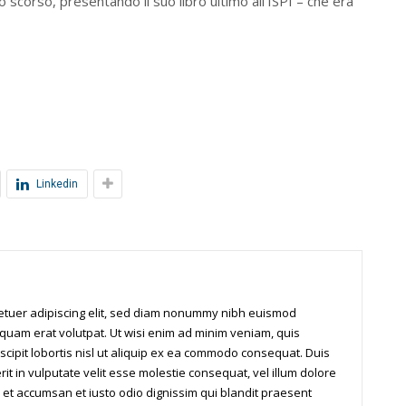
scorso, presentando il suo libro ultimo all’ISPI – che era
Linkedin
tetuer adipiscing elit, sed diam nonummy nibh euismod
iquam erat volutpat. Ut wisi enim ad minim veniam, quis
scipit lobortis nisl ut aliquip ex ea commodo consequat. Duis
it in vulputate velit esse molestie consequat, vel illum dolore
os et accumsan et iusto odio dignissim qui blandit praesent