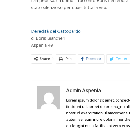
Lampedusa: un uomo – raccontò Boris nel febbraio 
stato silenzioso per quasi tutta la vita.
L’eredità del Gattopardo
di Boris Biancheri
Aspenia 49
Share
Print
Facebook
Twitter
Admin Aspenia
Lorem ipsum dolor sit amet, consec
tincidunt ut laoreet dolore magna al
nostrud exerci tation ullamcorper su
autem vel eum iriure dolor in hendrer
eu feugiat nulla facilisis at vero er