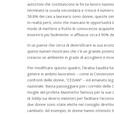
autoctoni che costituiscono la forza lavoro nazion
terminato la scuola secondaria e cresce il numero 
58.8% dei casi a laurearsi sono donne, queste se
In realtà però, visto che mancano le opportunità l
modo di mettere a frutto le conoscenze acquisite. 
inseririrsi più facilmente: vi affluisce circa il 90% de
In un paese che cerca di diversificare la sua econ
questi numeri mostrano che c’è un grande potenzi
creasse un ambiente in grado di accogliere e incor
Per modificare questo quadro, l’Arabia Saudita ha ra
genere in ambito lavorativo – come la Convenzione 
confronti delle donne, “CEDAW” – ed emanato leggi 
nazionale. Basta passeggiare per i corridoi della
moglie del profeta Maometto famosa per la sue dot
di
lobby
sui diversi ministeri per facilitare l’acce
due donne sono state elette nel consiglio dirett
cambiato. Ad esempio, le donne hanno ottenuto tu