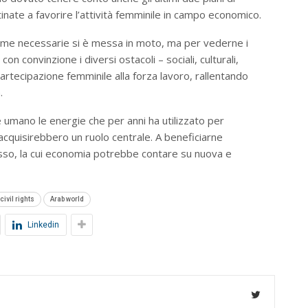
nate a favorire l’attività femminile in campo economico.
orme necessarie si è messa in moto, ma per vederne i
n convinzione i diversi ostacoli – sociali, culturali,
partecipazione femminile alla forza lavoro, rallentando
.
e umano le energie che per anni ha utilizzato per
 acquisirebbero un ruolo centrale. A beneficiarne
sso, la cui economia potrebbe contare su nuova e
civil rights
Arab world
Linkedin