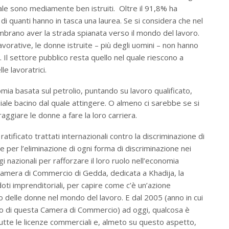
ale sono mediamente ben istruiti. Oltre il 91,8% ha
di quanti hanno in tasca una laurea. Se si considera che nel
mbrano aver la strada spianata verso il mondo del lavoro.
avorative, le donne istruite – più degli uomini – non hanno
Il settore pubblico resta quello nel quale riescono a
lle lavoratrici.
omia basata sul petrolio, puntando su lavoro qualificato,
ale bacino dal quale attingere. O almeno ci sarebbe se si
aggiare le donne a fare la loro carriera.
tificato trattati internazionali contro la discriminazione di
per l’eliminazione di ogni forma di discriminazione nei
nazionali per rafforzare il loro ruolo nell’economia
 Camera di Commercio di Gedda, dedicata a Khadija, la
i imprenditoriali, per capire come c’è un’azione
sso delle donne nel mondo del lavoro. E dal 2005 (anno in cui
ivo di questa Camera di Commercio) ad oggi, qualcosa è
tte le licenze commerciali e, almeto su questo aspetto,