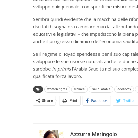
sviluppo quinquennale, con specifiche misure desti
Sembra quindi evidente che la macchina delle rif
risultati bisogna ora cambiare marcia, affrontando co
educativi e legislativi – che impediscono la piena 
anche il progresso dinamico dell’economia saudita
Se il regime di Riyad spendesse per il suo capital
sviluppare le sue risorse naturali, anche le donne
sarebbe
in primis
l’Arabia Saudita nel suo comple
qualificata forza lavoro.
women rights
women
Saudi Arabia
economy
Share
Print
Facebook
Twitter
Azzurra Meringolo