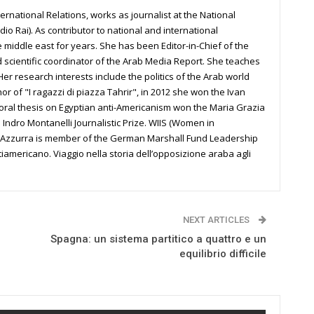
ernational Relations, works as journalist at the National
 Rai). As contributor to national and international
 middle east for years. She has been Editor-in-Chief of the
d scientific coordinator of the Arab Media Report. She teaches
er research interests include the politics of the Arab world
hor of "I ragazzi di piazza Tahrir", in 2012 she won the Ivan
oral thesis on Egyptian anti-Americanism won the Maria Grazia
e Indro Montanelli Journalistic Prize. WIIS (Women in
er, Azzurra is member of the German Marshall Fund Leadership
ntiamericano. Viaggio nella storia dell’opposizione araba agli
NEXT ARTICLES
Spagna: un sistema partitico a quattro e un
equilibrio difficile