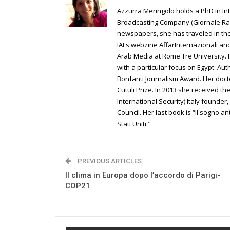
Azzurra Meringolo holds a PhD in Int
Broadcasting Company (Giornale Radio
newspapers, she has traveled in the
IAI's webzine AffarInternazionali an
Arab Media at Rome Tre University. H
with a particular focus on Egypt. Aut
Bonfanti Journalism Award. Her doct
Cutuli Prize. In 2013 she received th
International Security) Italy found
Council. Her last book is “Il sogno a
Stati Uniti."
PREVIOUS ARTICLES
Il clima in Europa dopo l’accordo di Parigi-
COP21