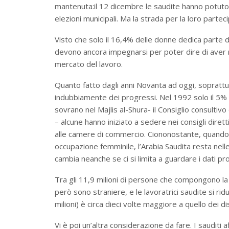
mantenuta:il 12 dicembre le saudite hanno potuto
elezioni municipali. Ma la strada per la loro partec
Visto che solo il 16,4% delle donne dedica parte 
devono ancora impegnarsi per poter dire di aver r
mercato del lavoro.
Quanto fatto dagli anni Novanta ad oggi, soprattu
indubbiamente dei progressi. Nel 1992 solo il 5% 
sovrano nel Majlis al-Shura- il Consiglio consultiv
– alcune hanno iniziato a sedere nei consigli diret
alle camere di commercio. Ciononostante, quando si 
occupazione femminile, l’Arabia Saudita resta nelle
cambia neanche se ci si limita a guardare i dati pro
Tra gli 11,9 milioni di persone che compongono la
però sono straniere, e le lavoratrici saudite si ri
milioni) è circa dieci volte maggiore a quello dei di
Vi è poi un’altra considerazione da fare. I sauditi 