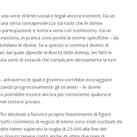
 una serie di limiti sociali e legali ancora esistenti. Da un
rsi una certa consapevolezza sul ruolo che le donne
 participazione è tuttora vista con scetticismo. Da un
tti esistono, in pratica sono poche le norme specifiche – da
e tutelano le donne. Se a questo si somma il divieto di
o dal quale dipende la libertà della donna), nei fatti le
a serie di ostacoli che complicano decisamente la loro
” – attraverso le quali il governo vorrebbe incoraggiare
azzando progressivamente gli stranieri – le donne
o potrebbe essere ancora più consistente qualora le
nel settore privato.
ffici destinati a favorire proprio l’inserimento di figure
tutti i commessi di negozi di intimo sono stati sostituiti da
te hanno superato la soglia di 25.000 alla fine del
 dovuto tenere conto anche gli ultimi due piani di