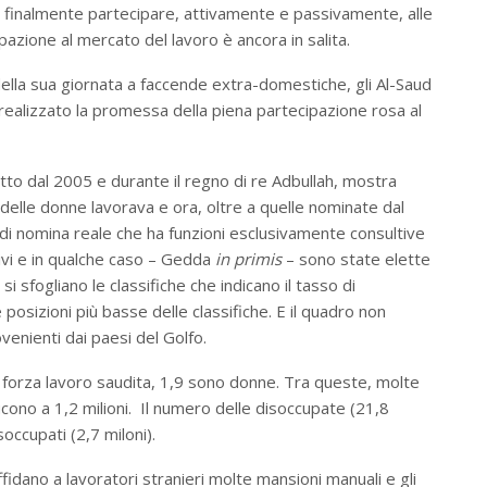
 finalmente partecipare, attivamente e passivamente, alle
ipazione al mercato del lavoro è ancora in salita.
della sua giornata a faccende extra-domestiche, gli Al-Saud
ealizzato la promessa della piena partecipazione rosa al
tto dal 2005 e durante il regno di re Adbullah, mostra
delle donne lavorava e ora, oltre a quelle nominate dal
o di nomina reale che ha funzioni esclusivamente consultive
tivi e in qualche caso – Gedda
in primis
– sono state elette
sfogliano le classifiche che indicano il tasso di
 posizioni più basse delle classifiche. E il quadro non
venienti dai paesi del Golfo.
 forza lavoro saudita, 1,9 sono donne. Tra queste, molte
ducono a 1,2 milioni. Il numero delle disoccupate (21,8
soccupati (2,7 miloni).
affidano a lavoratori stranieri molte mansioni manuali e gli