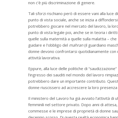
non c’è più discriminazione di genere.
Tali sforzi rischiano però di essere vani alla luce di
punto di vista sociale, anche se inizia a diffonde
potrebbero giocare nel mercato del lavoro, la loro
punto di vista legale poi, anche se in teoria i diri
quelle sulla maternità a quelle sulla malattia – ch
guidare e l’obbligo del
mahran
(il guardiano maschi
donne devono confrontarsi quotidianamente con un
attività lavorativa.
Eppure, alla luce delle politiche di “saudizzazione
l’ingresso dei sauditi nel mondo del lavoro rimpi
potrebbero dare un importante contributo. Quest
donne riuscissero ad accrescere la loro presenza 
Il ministero del Lavoro ha già avviato l’attività di u
femminili nel settore privato. Dopo anni di attesa, 
commesse e le imprese di proprietà di donne saudi
decennio scorso. Di questa realtà economica hanno