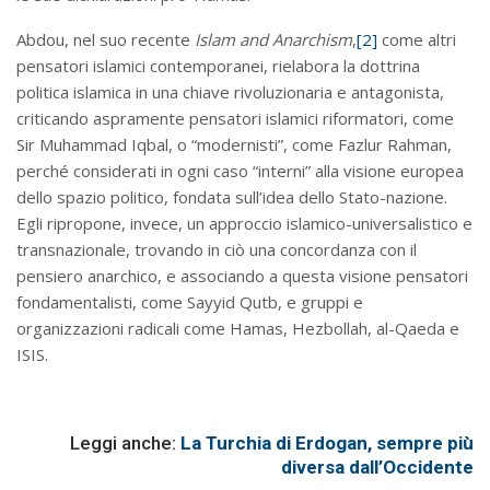
Abdou, nel suo recente
Islam and Anarchism
,
[2]
come altri
pensatori islamici contemporanei, rielabora la dottrina
politica islamica in una chiave rivoluzionaria e antagonista,
criticando aspramente pensatori islamici riformatori, come
Sir Muhammad Iqbal, o “modernisti”, come Fazlur Rahman,
perché considerati in ogni caso “interni” alla visione europea
dello spazio politico, fondata sull’idea dello Stato-nazione.
Egli ripropone, invece, un approccio islamico-universalistico e
transnazionale, trovando in ciò una concordanza con il
pensiero anarchico, e associando a questa visione pensatori
fondamentalisti, come Sayyid Qutb, e gruppi e
organizzazioni radicali come Hamas, Hezbollah, al-Qaeda e
ISIS.
Leggi anche:
La Turchia di Erdogan, sempre più
diversa dall’Occidente