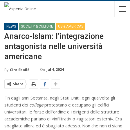
NEWS
SOCIETY & CULTURE
US & AMERICAS
Anarco-Islam: l’integrazione
antagonista nelle università
americane
On
Jul 4, 2024
By
Ciro Sbailò
Share
Fin dagli anni Settanta, negli Stati Uniti, ogni qualvolta gli
studenti dei
college
protestano e occupano gli edifici
universitari, le forze dell’ordine o i dirigenti delle strutture
accademiche parlano di «infiltrati» o «agitatori esterni». Era
sbagliato allora ed è sbagliato adesso. Non che non ci siano