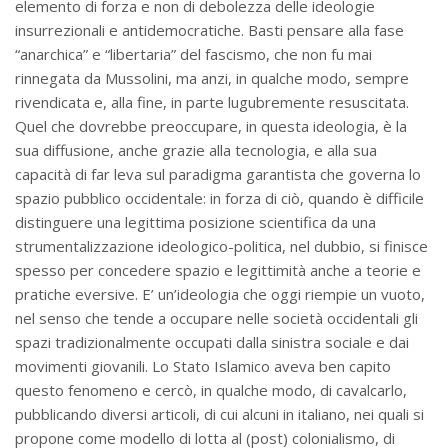
elemento di forza e non di debolezza delle ideologie
insurrezionali e antidemocratiche. Basti pensare alla fase
“anarchica” e “libertaria” del fascismo, che non fu mai
rinnegata da Mussolini, ma anzi, in qualche modo, sempre
rivendicata e, alla fine, in parte lugubremente resuscitata.
Quel che dovrebbe preoccupare, in questa ideologia, è la
sua diffusione, anche grazie alla tecnologia, e alla sua
capacità di far leva sul paradigma garantista che governa lo
spazio pubblico occidentale: in forza di ciò, quando è difficile
distinguere una legittima posizione scientifica da una
strumentalizzazione ideologico-politica, nel dubbio, si finisce
spesso per concedere spazio e legittimità anche a teorie e
pratiche eversive. E’ un’ideologia che oggi riempie un vuoto,
nel senso che tende a occupare nelle società occidentali gli
spazi tradizionalmente occupati dalla sinistra sociale e dai
movimenti giovanili. Lo Stato Islamico aveva ben capito
questo fenomeno e cercò, in qualche modo, di cavalcarlo,
pubblicando diversi articoli, di cui alcuni in italiano, nei quali si
propone come modello di lotta al (post) colonialismo, di