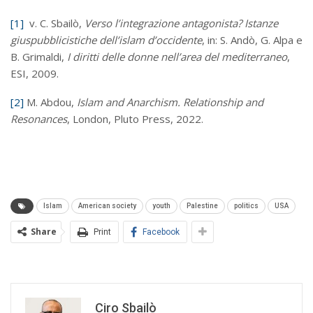
[1]
v. C. Sbailò,
Verso l’integrazione antagonista? Istanze
giuspubblicistiche dell’islam d’occidente
, in: S. Andò, G. Alpa e
B. Grimaldi,
I diritti delle donne nell’area del mediterraneo
,
ESI, 2009.
[2]
M. Abdou,
Islam and Anarchism. Relationship and
Resonances
, London, Pluto Press, 2022.
Islam
American society
youth
Palestine
politics
USA
Share
Print
Facebook
Ciro Sbailò