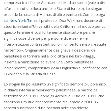
compresa tra il fiume Giordano e il Mediterraneo (vale a dire
all’area in cui si colloca anche lo Stato di Israele). Lo slogan
precede la nascita di Hamas di oltre vent’anni. Come spiega
sul New York Times
il professor Dox Waxman, docente di
studi israeliani all’Università della California, «il motivo per cui
questo termine è così fortemente dibattuto è perché
significa cose diverse per persone diverse» e «le
interpretazioni contrastanti sono in un certo senso cresciute
nel tempo». Originariamente designava il desiderio dei
palestinesi di tornare nelle loro città e nei loro villaggi,
insieme all’ambizione ad avere uno Stato palestinese
indipendente, comprensivo della Cisgiordania, confinante con
il Giordano e la Striscia di Gaza.
Lo slogan ha poi assunto un significato sempre più polemico,
in chiave interna al movimento palestinese, a partire dal
settembre del 1993, dopo gli Accordi di Oslo del 1993, che
sancirono il mutuo riconoscimento tra Israele e l’OLP. Gli
accordi suscitarono dure reazioni nelle cosiddette