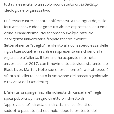
tuttavia esercitano un ruolo riconosciuto di
leadership
ideologica e organizzativa.
Può essere interessante soffermarsi, a tale riguardo, sulle
forti assonanze ideologiche tra alcune espressioni estreme,
vicine all’anarchismo, del fenomeno
woke
e l’attuale
insorgenza universitaria filopalestinese. “Woke”
(letteralmente “sveglio”) è riferito alla consapevolezza delle
ingiustizie sociali e razziali e rappresenta un richiamo alla
vigilanza e all’allerta. Il termine ha acquisito notorietà
universale nel 2017, con il movimento attivista statunitense
Black Lives Matter. Nelle sue espressioni più radicali, esso è
riferito all’”allerta” contro la rimozione del passato (coloniale
e razzista dell’Occidente).
L’”allerta” si spinge fino alla richiesta di “cancellare” negli
spazi pubblici ogni segno diretto o indiretto di
“approvazione”, diretta o indiretta, nei confronti del
suddetto passato (ad esempio, dopo le proteste del