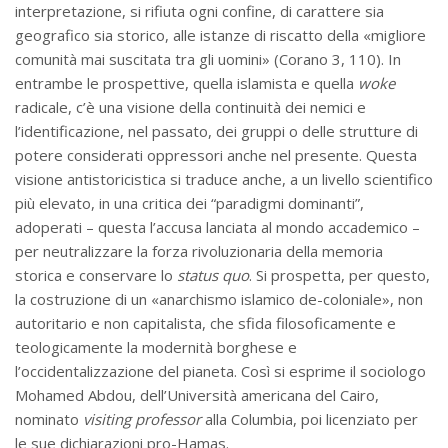
interpretazione, si rifiuta ogni confine, di carattere sia
geografico sia storico, alle istanze di riscatto della «migliore
comunità mai suscitata tra gli uomini» (Corano 3, 110). In
entrambe le prospettive, quella islamista e quella
woke
radicale, c’è una visione della continuità dei nemici e
l’identificazione, nel passato, dei gruppi o delle strutture di
potere considerati oppressori anche nel presente. Questa
visione antistoricistica si traduce anche, a un livello scientifico
più elevato, in una critica dei “paradigmi dominanti”,
adoperati – questa l’accusa lanciata al mondo accademico –
per neutralizzare la forza rivoluzionaria della memoria
storica e conservare lo
status quo
. Si prospetta, per questo,
la costruzione di un «anarchismo islamico de-coloniale», non
autoritario e non capitalista, che sfida filosoficamente e
teologicamente la modernità borghese e
l’occidentalizzazione del pianeta. Così si esprime il sociologo
Mohamed Abdou, dell’Università americana del Cairo,
nominato
visiting professor
alla Columbia, poi licenziato per
le sue dichiarazioni pro-Hamas.