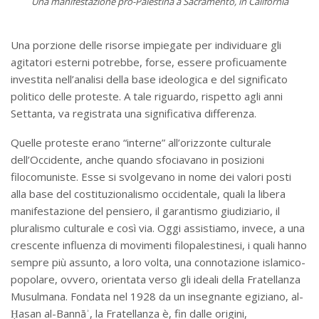
Una manifestazione pro-Palestina a Sacramento, in California
Una porzione delle risorse impiegate per individuare gli
agitatori esterni potrebbe, forse, essere proficuamente
investita nell’analisi della base ideologica e del significato
politico delle proteste. A tale riguardo, rispetto agli anni
Settanta, va registrata una significativa differenza.
Quelle proteste erano “interne” all’orizzonte culturale
dell’Occidente, anche quando sfociavano in posizioni
filocomuniste. Esse si svolgevano in nome dei valori posti
alla base del costituzionalismo occidentale, quali la libera
manifestazione del pensiero, il garantismo giudiziario, il
pluralismo culturale e così via. Oggi assistiamo, invece, a una
crescente influenza di movimenti filopalestinesi, i quali hanno
sempre più assunto, a loro volta, una connotazione islamico-
popolare, ovvero, orientata verso gli ideali della Fratellanza
Musulmana. Fondata nel 1928 da un insegnante egiziano, al-
Ḥasan al-Bannāʾ, la Fratellanza è, fin dalle origini,