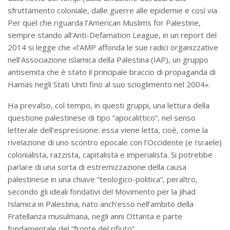
sfruttamento coloniale, dalle guerre alle epidemie e così via.
Per quel che riguarda l’American Muslims for Palestine,
sempre stando all’Anti-Defamation League, in un report del
2014 si legge che «l’AMP affonda le sue radici organizzative
nell’Associazione islamica della Palestina (IAP), un gruppo
antisemita che è stato il principale braccio di propaganda di
Hamas negli Stati Uniti fino al suo scioglimento nel 2004».
Ha prevalso, col tempo, in questi gruppi, una lettura della
questione palestinese di tipo “apocalittico”, nel senso
letterale dell’espressione: essa viene letta, cioè, come la
rivelazione di uno scontro epocale con l’Occidente (e Israele)
colonialista, razzista, capitalista e imperialista. Si potrebbe
parlare di una sorta di estremizzazione della causa
palestinese in una chiave “teologico-politica”, peraltro,
secondo gli ideali fondativi del Movimento per la Jihad
Islamica in Palestina, nato anch’esso nell’ambito della
Fratellanza musulmana, negli anni Ottanta e parte
fondamentale del “fronte del rifiuto”.