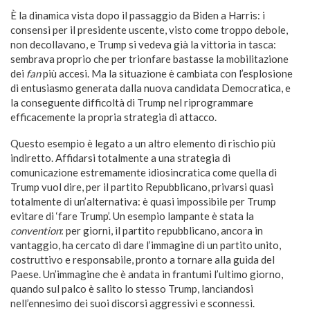
È la dinamica vista dopo il passaggio da Biden a Harris: i
consensi per il presidente uscente, visto come troppo debole,
non decollavano, e Trump si vedeva già la vittoria in tasca:
sembrava proprio che per trionfare bastasse la mobilitazione
dei
fan
più accesi. Ma la situazione è cambiata con l’esplosione
di entusiasmo generata dalla nuova candidata Democratica, e
la conseguente difficoltà di Trump nel riprogrammare
efficacemente la propria strategia di attacco.
Questo esempio è legato a un altro elemento di rischio più
indiretto. Affidarsi totalmente a una strategia di
comunicazione estremamente idiosincratica come quella di
Trump vuol dire, per il partito Repubblicano, privarsi quasi
totalmente di un’alternativa: è quasi impossibile per Trump
evitare di ‘fare Trump’. Un esempio lampante è stata la
convention
: per giorni, il partito repubblicano, ancora in
vantaggio, ha cercato di dare l’immagine di un partito unito,
costruttivo e responsabile, pronto a tornare alla guida del
Paese. Un’immagine che è andata in frantumi l’ultimo giorno,
quando sul palco è salito lo stesso Trump, lanciandosi
nell’ennesimo dei suoi discorsi aggressivi e sconnessi.