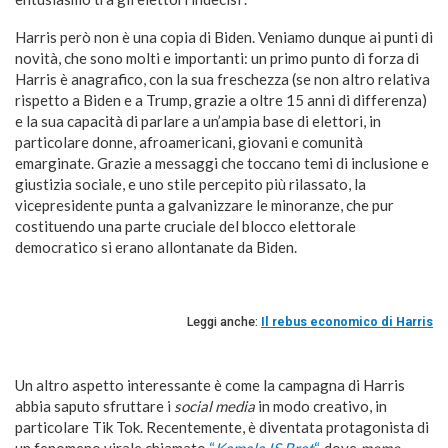
Harris però non è una copia di Biden. Veniamo dunque ai punti di
novità, che sono molti e importanti: un primo punto di forza di
Harris è anagrafico, con la sua freschezza (se non altro relativa
rispetto a Biden e a Trump, grazie a oltre 15 anni di differenza)
e la sua capacità di parlare a un’ampia base di elettori, in
particolare donne, afroamericani, giovani e comunità
emarginate. Grazie a messaggi che toccano temi di inclusione e
giustizia sociale, e uno stile percepito più rilassato, la
vicepresidente punta a galvanizzare le minoranze, che pur
costituendo una parte cruciale del blocco elettorale
democratico si erano allontanate da Biden.
Leggi anche:
Il rebus economico di Harris
Un altro aspetto interessante è come la campagna di Harris
abbia saputo sfruttare i
social media
in modo creativo, in
particolare Tik Tok. Recentemente, è diventata protagonista di
un fenomeno virale chiamato
“
Kamala IS Brat
“
, dove
meme