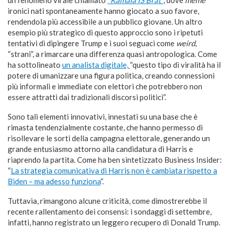
ironici nati spontaneamente hanno giocato a suo favore,
rendendola più accessibile a un pubblico giovane. Un altro
esempio più strategico di questo approccio sono i ripetuti
tentativi di dipingere Trump e i suoi seguaci come
weird
,
“strani”, a rimarcare una differenza quasi antropologica. Come
ha sottolineato
un analista digitale,
“questo tipo di viralità ha il
potere di umanizzare una figura politica, creando connessioni
più informali e immediate con elettori che potrebbero non
essere attratti dai tradizionali discorsi politici”.
Sono tali elementi innovativi, innestati su una base che è
rimasta tendenzialmente costante, che hanno permesso di
risollevare le sorti della campagna elettorale, generando un
grande entusiasmo attorno alla candidatura di Harris e
riaprendo la partita. Come ha ben sintetizzato Business Insider:
“
La strategia comunicativa di Harris non è cambiata rispetto a
Biden – ma adesso funziona
”.
Tuttavia, rimangono alcune criticità, come dimostrerebbe il
recente rallentamento dei consensi: i sondaggi di settembre,
infatti, hanno registrato un leggero recupero di Donald Trump.