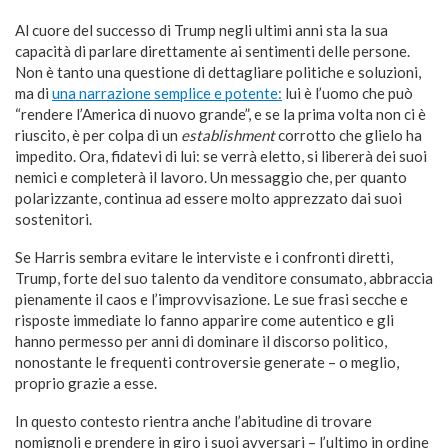
Al cuore del successo di Trump negli ultimi anni sta la sua
capacità di parlare direttamente ai sentimenti delle persone.
Non è tanto una questione di dettagliare politiche e soluzioni,
ma di
una narrazione semplice e potente:
lui è l’uomo che può
“rendere l’America di nuovo grande”, e se la prima volta non ci è
riuscito, è per colpa di un
establishment
corrotto che glielo ha
impedito. Ora, fidatevi di lui: se verrà eletto, si libererà dei suoi
nemici e completerà il lavoro. Un messaggio che, per quanto
polarizzante, continua ad essere molto apprezzato dai suoi
sostenitori.
Se Harris sembra evitare le interviste e i confronti diretti,
Trump, forte del suo talento da venditore consumato, abbraccia
pienamente il caos e l’improvvisazione. Le sue frasi secche e
risposte immediate lo fanno apparire come autentico e gli
hanno permesso per anni di dominare il discorso politico,
nonostante le frequenti controversie generate – o meglio,
proprio grazie a esse.
In questo contesto rientra anche l’abitudine di trovare
nomignoli e prendere in giro i suoi avversari – l’ultimo in ordine