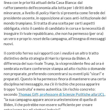
linea con le priorità attuali della Casa Bianca: dal
rafforzamento dell’economia alla lotta per i diritti delle
minoranze, a livello di
policy
Harris si presenta come l’erede del
presidente uscente, in opposizione al caos anti-istituzionale del
mondo trumpiano. Si tratta di una scelta per certi aspetti
obbligata, visto il cambio di candidato in corsa e la necessità di
inseguire il rivale repubblicano, che non ha permesso (per ora)
un vero e proprio
reset
della campagna, all’insegna di messaggi
nuovi.
Il controllo ferreo sui rapporti con i
media
è un altro tratto
distintivo della strategia di Harris ripresa da Biden. A
differenza del suo rivale Trump, la vicepresidente fino ad ora è
sembrata evitare conferenze stampa ad alto rischio o domande
non preparate, preferendo concentrarsi su eventi più “sicuri” e
preparati. Questo le ha permesso finora di mantenere una certa
disciplina nel messaggio, ma c’è il rischio che possa apparire
troppo “costruita” e meno autentica. Un rischio concreto:
secondo
Thomas Gift, professore di Scienze Politiche alla UCL,
“la sua campagna appare ancora un’estensione di quella di
Biden, il che potrebbe non essere sufficiente per creare
entusiasmo tra gli elettori indecisi”.