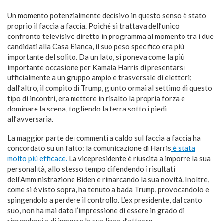
Un momento potenzialmente decisivo in questo senso è stato
proprio il faccia a faccia. Poiché si trattava dell’unico
confronto televisivo diretto in programma al momento tra i due
candidati alla Casa Bianca, il suo peso specifico era più
importante del solito. Da un lato, si poneva come la più
importante occasione per Kamala Harris di presentarsi
ufficialmente a un gruppo ampio e trasversale di elettori;
dall’altro, il compito di Trump, giunto ormai al settimo di questo
tipo di incontri, era mettere in risalto la propria forza e
dominare la scena, togliendo la terra sotto i piedi
all’avversaria.
La maggior parte dei commenti a caldo sul faccia a faccia ha
concordato su un fatto: la comunicazione di Harris
è stata
molto più efficace.
La vicepresidente è riuscita a imporre la sua
personalità, allo stesso tempo difendendo i risultati
dell’Amministrazione Biden e rimarcando la sua novità. Inoltre,
come si è visto sopra, ha tenuto a bada Trump, provocandolo e
spingendolo a perdere il controllo. L’ex presidente, dal canto
suo, non ha mai dato l’impressione di essere in grado di
riprendersi e di imporre le sue linee d’attacco.