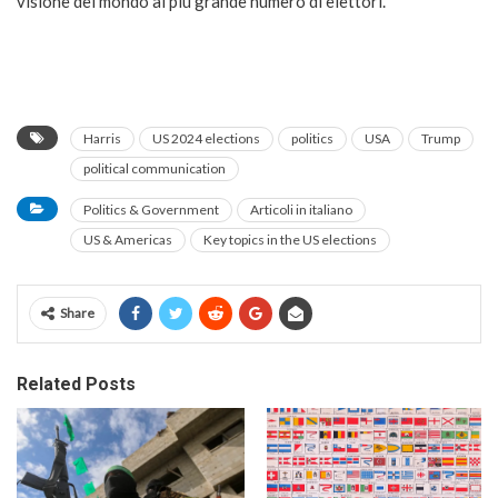
visione del mondo al più grande numero di elettori.
Harris
US 2024 elections
politics
USA
Trump
political communication
Politics & Government
Articoli in italiano
US & Americas
Key topics in the US elections
Share
Related Posts