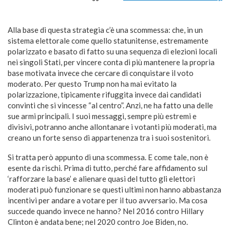
Alla base di questa strategia c’è una scommessa: che, in un
sistema elettorale come quello statunitense, estremamente
polarizzato e basato di fatto su una sequenza di elezioni locali
nei singoli Stati, per vincere conta di più mantenere la propria
base motivata invece che cercare di conquistare il voto
moderato. Per questo Trump non ha mai evitato la
polarizzazione, tipicamente rifuggita invece dai candidati
convinti che si vincesse “al centro”. Anzi, ne ha fatto una delle
sue armi principali. I suoi messaggi, sempre più estremi e
divisivi, potranno anche allontanare i votanti più moderati, ma
creano un forte senso di appartenenza tra i suoi sostenitori.
Si tratta però appunto di una scommessa. E come tale, non è
esente da rischi. Prima di tutto, perché fare affidamento sul
‘rafforzare la base’ e alienare quasi del tutto gli elettori
moderati può funzionare se questi ultimi non hanno abbastanza
incentivi per andare a votare per il tuo avversario. Ma cosa
succede quando invece ne hanno? Nel 2016 contro Hillary
Clinton è andata bene; nel 2020 contro Joe Biden, no.