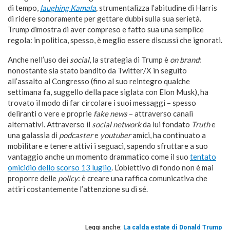
di tempo,
laughing Kamala
,
strumentalizza l’abitudine di Harris
di ridere sonoramente per gettare dubbi sulla sua serietà.
Trump dimostra di aver compreso e fatto sua una semplice
regola: in politica, spesso, è meglio essere discussi che ignorati.
Anche nell’uso dei
social
, la strategia di Trump è
on brand
:
nonostante sia stato bandito da Twitter/X in seguito
all’assalto al Congresso (fino al suo reintegro qualche
settimana fa, suggello della pace siglata con Elon Musk), ha
trovato il modo di far circolare i suoi messaggi – spesso
deliranti o vere e proprie
fake news
– attraverso canali
alternativi. Attraverso il
social network
da lui fondato
Truth
e
una galassia di
podcaster
e
youtuber
amici, ha continuato a
mobilitare e tenere attivi i seguaci, sapendo sfruttare a suo
vantaggio anche un momento drammatico come il suo
tentato
omicidio dello scorso 13 luglio
. L’obiettivo di fondo non è mai
proporre delle
policy
: è creare una raffica comunicativa che
attiri costantemente l’attenzione su di sé.
Leggi anche:
La calda estate di Donald Trump