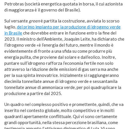
Petrobras (società energetica quotata in borsa, il cui azionista
di maggioranza è il governo del Brasile).
Sul versante
green
è partita la costruzione, avviata lo scorso
luglio,
del primo impianto per la produzione di idrogeno verde
in Brasile
che dovrebbe entrare in funzione entro la fine del
2023. Il ministro dell’Ambiente, Joaquim Leite, ha dichiarato che
l’idrogeno verde «è l’energia del futuro, mentre il mondo è
evidentemente di fronte a una sfida su come produrre più
energia pulita, che proviene dal solare e dall’eolico. Inoltre,
puntare sull’idrogeno rafforza l’economia fertile non solo
attraverso la riduzione delle emissioni di gas serra ma anche
per la sua spinta innovatrice. Inizialmente si raggiungeranno
diecimila tonnellate annue di idrogeno verde e sessantamila
tonnellate annue di ammoniaca verde, per poi quadruplicare la
produzione a partire dal 2025.
Un quadro nel complesso positivo e promettente, quindi, che va
inserito nel contesto globale, molto competitivo e in molti
quadranti apertamente conflittuale. Qui vi sono certamente
grandi opportunità, nella stessa percezione brasiliana, come
testimonia appunto l’attivismo diplomatico di Lula. Vi sono