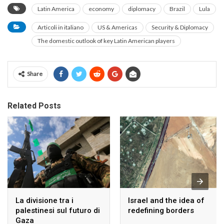
Latin America
economy
diplomacy
Brazil
Lula
Articoli in italiano
US & Americas
Security & Diplomacy
The domestic outlook of key Latin American players
Share
Related Posts
La divisione tra i
Israel and the idea of
palestinesi sul futuro di
redefining borders
Gaza