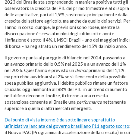
2023 del Brasile sta sorprendendo in maniera positiva tutti gli
osservatori: la crescita del PIL del primo trimestre è al di sopra
delle aspettative, pari all’1,9%, sostenuta principalmente dalla
crescita del settore agricolo, ma anche da quello dei servizi. Per
l’anno in corso, dunque, le previsioni sono rosee, mentre la
disoccupazione è scesa ai minimi degli ultimi otto anni e
l’inflazione è sotto il 4%. L’MSCI Brazil – uno dei maggiori indici
di borsa – ha registrato un rendimento del 15% da inizio anno.
Il governo punta al pareggio di bilancio nel 2024, passando a
un avanzo primario dello 0,5% nel 2025 e a un avanzo dell’1%
nel 2026. Quest’anno è previsto un
deficit
primario dell’1,1%,
ma potrebbe avvicinarsi al 2% se si tiene conto della possibile
spesa pubblica aggiuntiva. Il debito pubblico rimane un fattore
cruciale: oggi ammonta all’88% del PIL, in un trend di aumento
nell’ultimo decennio. Inoltre, il ritorno a una crescita
sostanziosa consente al Brasile una
performance
nettamente
superiore a quella di altri mercati emergenti.
Dal punto di vista interno è da sottolineare soprattutto
un’iniziativa lanciata dal governo brasiliano l’11 agosto scorso
:
il Nuovo PAC (Programma di accelerazione della crescita) in cui