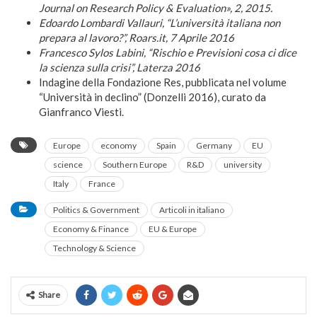
Journal on Research Policy & Evaluation», 2, 2015.
Edoardo Lombardi Vallauri, “L’università italiana non
prepara al lavoro?”, Roars.it, 7 Aprile 2016
Francesco Sylos Labini, “Rischio e Previsioni cosa ci dice
la scienza sulla crisi”, Laterza 2016
Indagine della Fondazione Res, pubblicata nel volume
“Università in declino” (Donzelli 2016), curato da
Gianfranco Viesti.
Europe
economy
Spain
Germany
EU
science
Southern Europe
R&D
university
Italy
France
Politics & Government
Articoli in italiano
Economy & Finance
EU & Europe
Technology & Science
Share