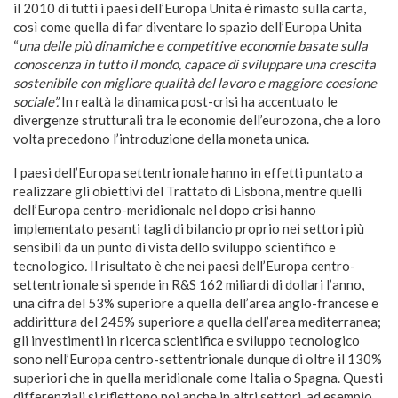
il 2010 di tutti i paesi dell’Europa Unita è rimasto sulla carta,
così come quella di far diventare lo spazio dell’Europa Unita
“
una delle più dinamiche e competitive economie basate sulla
conoscenza in tutto il mondo, capace di sviluppare una crescita
sostenibile con migliore qualità del lavoro e maggiore coesione
sociale”.
In realtà la dinamica post-crisi ha accentuato le
divergenze strutturali tra le economie dell’eurozona, che a loro
volta precedono l’introduzione della moneta unica.
I paesi dell’Europa settentrionale hanno in effetti puntato a
realizzare gli obiettivi del Trattato di Lisbona, mentre quelli
dell’Europa centro-meridionale nel dopo crisi hanno
implementato pesanti tagli di bilancio proprio nei settori più
sensibili da un punto di vista dello sviluppo scientifico e
tecnologico
.
Il risultato è che nei paesi dell’Europa centro-
settentrionale si spende in R&S 162 miliardi di dollari l’anno,
una cifra del 53% superiore a quella dell’area anglo-francese e
addirittura del 245% superiore a quella dell’area mediterranea;
gli investimenti in ricerca scientifica e sviluppo tecnologico
sono nell’Europa centro-settentrionale dunque di oltre il 130%
superiori che in quella meridionale come Italia o Spagna. Questi
differenziali si riflettono poi anche in altri settori, ad esempio