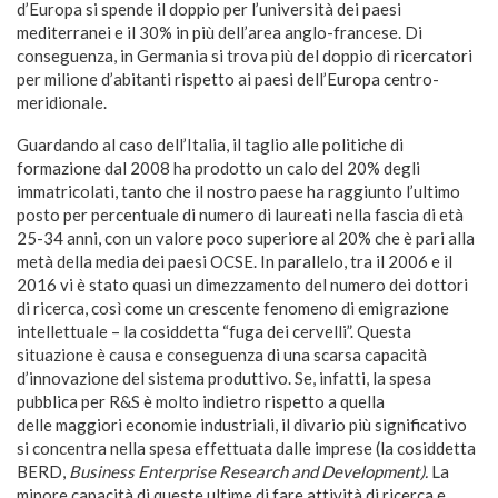
d’Europa si spende il doppio per l’università dei paesi
mediterranei e il 30% in più dell’area anglo-francese. Di
conseguenza, in Germania si trova più del doppio di ricercatori
per milione d’abitanti rispetto ai paesi dell’Europa centro-
meridionale.
Guardando al caso dell’Italia, il taglio alle politiche di
formazione dal 2008 ha prodotto un calo del 20% degli
immatricolati, tanto che il nostro paese ha raggiunto l’ultimo
posto per percentuale di numero di laureati nella fascia di età
25-34 anni, con un valore poco superiore al 20% che è pari alla
metà della media dei paesi OCSE. In parallelo, tra il 2006 e il
2016 vi è stato quasi un dimezzamento del numero dei dottori
di ricerca, così come un crescente fenomeno di emigrazione
intellettuale – la cosiddetta “fuga dei cervelli”. Questa
situazione è causa e conseguenza di una scarsa capacità
d’innovazione del sistema produttivo. Se, infatti, la spesa
pubblica per R&S è molto indietro rispetto a quella
delle
maggiori economie industriali, il divario più significativo
si concentra nella spesa effettuata dalle imprese (la cosiddetta
BERD,
Business Enterprise Research and Development).
La
minore capacità di queste ultime di fare attività di ricerca e