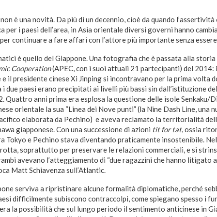
non è una novità. Da più di un decennio, cioè da quando l’assertività
 per i paesi dell’area, in Asia orientale diversi governi hanno cambia
 per continuare a fare affari con l’attore più importante senza essere
atici è quello del Giappone. Una fotografia che è passata alla storia
omic Cooperation
(APEC, con i suoi attuali 21 partecipanti) del 2014: 
 il presidente cinese Xi Jinping si incontravano per la prima volta dop
i due paesi erano precipitati ai livelli più bassi sin dall’istituzione del
72. Quattro anni prima era esplosa la questione delle isole Senkaku/D
ese orientale la sua “Linea dei Nove punti” (la Nine Dash Line, una 
Pacifico elaborata da Pechino) e aveva reclamato la territorialità del
inawa giapponese. Con una successione di azioni
tit for tat
, ossia rito
ra Tokyo e Pechino stava diventando praticamente insostenibile. Ne
a rotta, soprattutto per preservare le relazioni commerciali, e si strin
rambi avevano l’atteggiamento di “due ragazzini che hanno litigato a 
poca Matt Schiavenza sull’Atlantic.
pone serviva a ripristinare alcune formalità diplomatiche, perché seb
aesi difficilmente subiscono contraccolpi, come spiegano spesso i fu
’era la possibilità che sul lungo periodo il sentimento anticinese in G