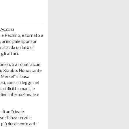
U-China
s e Pechino, è tornato a
, principale sponsor
ica: da un lato ci
 gli affari.
nesi, tra i quali alcuni
Liu Xiaobo. Nonostante
 Merkel” si basa
esi, come si legge nei
 i diritti umani, le
rdine internazionale e
di un “rivale
 sostanza terzo e
a più duramente anti-