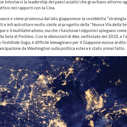
 intestarsi la leadership dei paesi asiatici che gravitano attorno a
ttivo nei rapporti con la Cina.
nasce e viene promossa dal lato giapponese la cosiddetta “strategia 
ti e infrastrutture molto simile al progetto della “Nuova Via della Se
cque e il multilateralismo, ma che i funzionari nipponici spiegano co
lla Seta di Pechino. Con le dimissioni di Abe, nell’estate del 2020, e l
 Yoshihide Suga, è difficile immaginare per il Giappone mosse ardite
ancipazione da Washington sulla politica estera è stato ormai fatto.