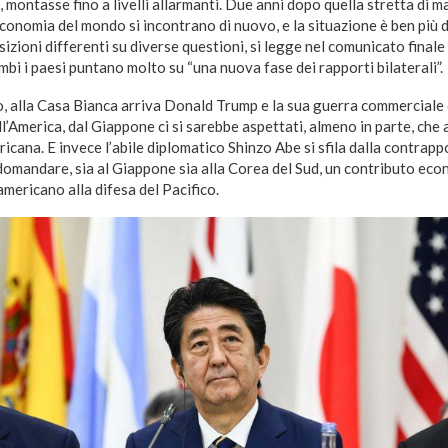
 montasse fino a livelli allarmanti. Due anni dopo quella stretta di ma
conomia del mondo si incontrano di nuovo, e la situazione è ben più 
izioni differenti su diverse questioni, si legge nel comunicato finale
mbi i paesi puntano molto su “una nuova fase dei rapporti bilaterali”.
, alla Casa Bianca arriva Donald Trump e la sua guerra commerciale 
ll’America, dal Giappone ci si sarebbe aspettati, almeno in parte, che
ricana. E invece l’abile diplomatico Shinzo Abe si sfila dalla contrap
domandare, sia al Giappone sia alla Corea del Sud, un contributo ec
mericano alla difesa del Pacifico.