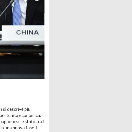
n si descrive più
pportunità economica.
giapponese è stato tra i
in una nuova fase. Il