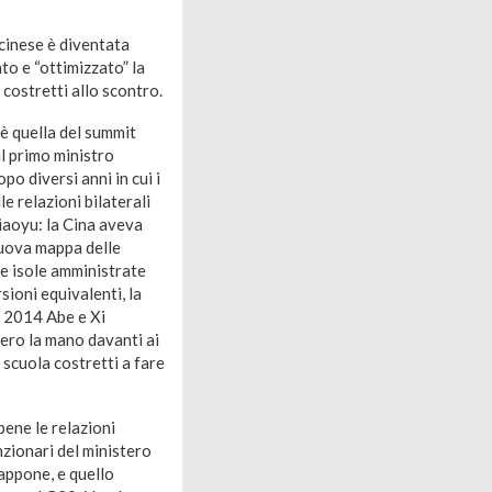
 cinese è diventata
to e “ottimizzato” la
 costretti allo scontro.
 è quella del summit
il primo ministro
o diversi anni in cui i
le relazioni bilaterali
iaoyu: la Cina aveva
nuova mappa delle
le isole amministrate
rsioni equivalenti, la
l 2014 Abe e Xi
sero la mano davanti ai
scuola costretti a fare
bene le relazioni
nzionari del ministero
iappone, e quello