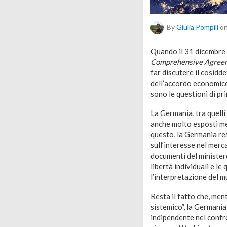
By
Giulia Pompili
on
Quando il 31 dicembre d
Comprehensive Agreem
far discutere il cosidd
dell’accordo economico,
sono le questioni di prin
La Germania, tra quelli 
anche molto esposti me
questo, la Germania res
sull’interesse nel merc
documenti del ministero 
libertà individuali e le
l’interpretazione del mu
Resta il fatto che, me
sistemico”, la Germania
indipendente nel confro