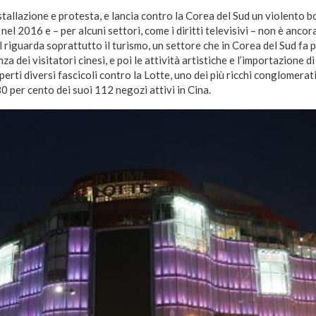
stallazione e protesta, e lancia contro la Corea del Sud un violento 
nel 2016 e – per alcuni settori, come i diritti televisivi – non è ancora
riguarda soprattutto il turismo, un settore che in Corea del Sud fa p
a dei visitatori cinesi, e poi le attività artistiche e l’importazione 
rti diversi fascicoli contro la Lotte, uno dei più ricchi conglomerat
80 per cento dei suoi 112 negozi attivi in Cina.