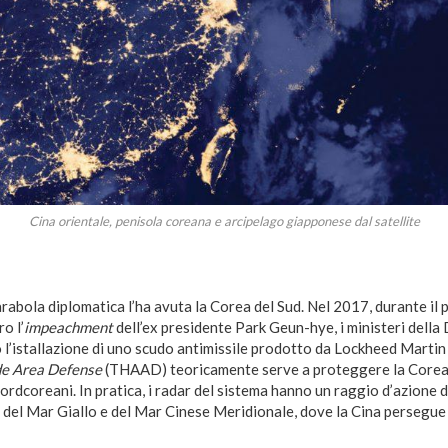
Cina orientale, penisola coreana e arcipelago giapponese dal satellite
rabola diplomatica l’ha avuta la Corea del Sud. Nel 2017, durante il 
ro l’
impeachment
dell’ex presidente Park Geun-hye, i ministeri della
’istallazione di uno scudo antimissile prodotto da Lockheed Martin
de Area Defense
(THAAD) teoricamente serve a proteggere la Corea (e
nordcoreani. In pratica, i radar del sistema hanno un raggio d’azione d
 del Mar Giallo e del Mar Cinese Meridionale, dove la Cina persegue 