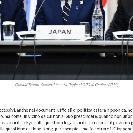
Donald Trump, Shinzo Abe e XI Jinpin al G20 di Osaka (2019)
cessivi, anche nei documenti ufficiali di politica estera nipponica, no
, ma come un vicino da cui non si può prescindere, quando non un’o
sizioni di Tokyo sulle questioni legate ai diritti umani – il governo 
lla questione di Hong Kong, per esempio – ma fa entrare il Giappone 