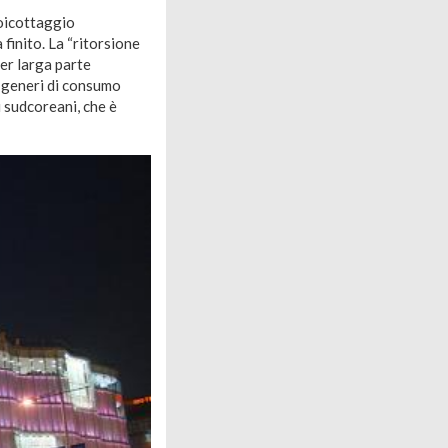
boicottaggio
 finito. La “ritorsione
er larga parte
di generi di consumo
i sudcoreani, che è