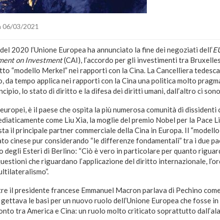
 06/03/2021
el 2020 l’Unione Europea ha annunciato la fine dei negoziati dell’
E
ent on Investment
(CAI), l’accordo per gli investimenti tra Bruxelle
etto “modello Merkel” nei rapporti con la Cina. La Cancelliera tedesca
 da tempo applica nei rapporti con la Cina una politica molto pragmat
cipio, lo stato di diritto e la difesa dei diritti umani, dall’altro ci sono
europei, è il paese che ospita la più numerosa comunità di dissidenti ci
diaticamente come Liu Xia, la moglie del premio Nobel per la Pace 
ta il principale partner commerciale della Cina in Europa. Il “modello
ato cinese pur considerando “le differenze fondamentali” tra i due pa
degli Esteri di Berlino: “Ciò è vero in particolare per quanto riguarda
 questioni che riguardano l’applicazione del diritto internazionale, l’o
ltilateralismo”.
ntre il presidente francese Emmanuel Macron parlava di Pechino come 
 gettava le basi per un nuovo ruolo dell’Unione Europea che fosse in
nto tra America e Cina: un ruolo molto criticato soprattutto dall’al