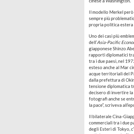
cinese a Washington.
Il modello Merkel però 
sempre più problematica
propria politica estera
Uno dei casi più emblem
dell’
Asia-Pacific Econ
giapponese Shinzo Abe e
rapporti diplomatici tra 
tra i due paesi, nel 19
esteso anche al Mar cin
acque territoriali del 
dalla prefettura di Ok
tensione diplomatica t
decisero di invertire l
fotografi anche se ent
la pace”, scriveva all’e
Il bilaterale Cina-Giap
commerciali tra i due p
degli Esteri di Tokyo, c