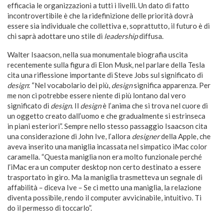
efficacia le organizzazioni a tutti i livelli. Un dato di fatto
incontrovertibile è che la ridefinizione delle priorità dovrà
essere sia individuale che collettiva e, soprattutto, il futuro è di
chi saprà adottare uno stile di
leadership
diffusa.
Walter Isaacson, nella sua monumentale biografia uscita
recentemente sulla figura di Elon Musk, nel parlare della Tesla
cita una riflessione importante di Steve Jobs sul significato di
design
: “Nel vocabolario dei più,
design
significa apparenza. Per
me non ci potrebbe essere niente di più lontano dal vero
significato di
design
. Il
design
è l’anima che si trova nel cuore di
un oggetto creato dall’uomo e che gradualmente si estrinseca
in piani esteriori”. Sempre nello stesso passaggio Isaacson cita
una considerazione di John Ive, l’allora
designer
della Apple, che
aveva inserito una maniglia incassata nel simpatico iMac color
caramella. “Questa maniglia non era molto funzionale perché
l’iMac era un computer desktop non certo destinato a essere
trasportato in giro. Ma la maniglia trasmetteva un segnale di
affabilità – diceva Ive – Se ci metto una maniglia, la relazione
diventa possibile, rendo il computer avvicinabile, intuitivo. Ti
do il permesso di toccarlo”.