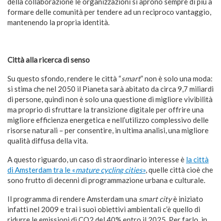
della collaborazione le organizzazioni si aprono sempre di più a
formare delle comunità per tendere ad un reciproco vantaggio,
mantenendo la propria identità.
Città alla ricerca di senso
Su questo sfondo, rendere le città “
smart
” non è solo una moda:
si stima che nel 2050 il Pianeta sarà abitato da circa 9,7 miliardi
di persone, quindi non è solo una questione di migliore vivibilità
ma proprio di sfruttare la transizione digitale per offrire una
migliore efficienza energetica e nell’utilizzo complessivo delle
risorse naturali – per consentire, in ultima analisi, una migliore
qualità diffusa della vita.
A questo riguardo, un caso di straordinario interesse è
la città
di Amsterdam tra le «
mature cycling cities
»
, quelle città cioè che
sono frutto di decenni di programmazione urbana e culturale.
Il programma di rendere Amsterdam una
smart city
è iniziato
infatti nel 2009 e trai i suoi obiettivi ambientali c’è quello di
ridurre le emissioni di CO2 del 40% entro il 2025. Per farlo, in