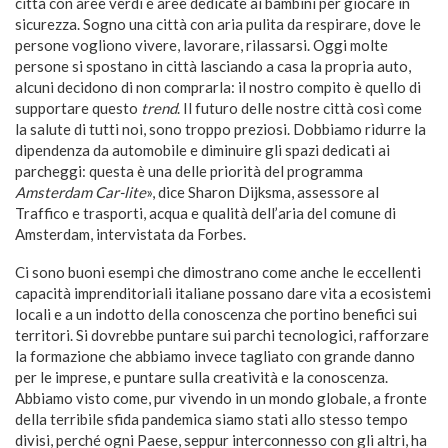
città con aree verdi e aree dedicate ai bambini per giocare in
sicurezza. Sogno una città con aria pulita da respirare, dove le
persone vogliono vivere, lavorare, rilassarsi. Oggi molte
persone si spostano in città lasciando a casa la propria auto,
alcuni decidono di non comprarla: il nostro compito è quello di
supportare questo
trend
. Il futuro delle nostre città così come
la salute di tutti noi, sono troppo preziosi. Dobbiamo ridurre la
dipendenza da automobile e diminuire gli spazi dedicati ai
parcheggi: questa è una delle priorità del programma
Amsterdam Car-lite
», dice Sharon Dijksma, assessore al
Traffico e trasporti, acqua e qualità dell’aria del comune di
Amsterdam, intervistata da Forbes.
Ci sono buoni esempi che dimostrano come anche le eccellenti
capacità imprenditoriali italiane possano dare vita a ecosistemi
locali e a un indotto della conoscenza che portino benefici sui
territori. Si dovrebbe puntare sui parchi tecnologici, rafforzare
la formazione che abbiamo invece tagliato con grande danno
per le imprese, e puntare sulla creatività e la conoscenza.
Abbiamo visto come, pur vivendo in un mondo globale, a fronte
della terribile sfida pandemica siamo stati allo stesso tempo
divisi, perché ogni Paese, seppur interconnesso con gli altri, ha