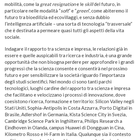
mobilità, come la
great resignation
e le
skill
del futuro, in
particolare nelle modalità “
soft
” e “
green
”, come abiteremo il
futuro tra bioedilizia ed ecovillaggi, e senza dubbio
l’intelligenza artificiale – una sorta di tecnologia “trasversale”
che è destinata a permeare quasi tutti gli aspetti della vita
sociale.
Indagare il rapporto tra scienza e impresa, le relazioni già in
essere e quelle auspicabili tra ricerca e industria, è una grande
opportunità che non bisogna perdere per approfondire i grandi
progressi che la scienza consente e consentirà nel prossimo
futuro e per sensibilizzare la società riguardo l’importanza
degli studi scientifici. Nel mondo ci sono tanti parchi
tecnologici, luoghi cardine del rapporto tra scienza e impresa
che facilitano e velocizzano i processi di innovazione, dove
coesistono ricerca, formazione e territorio: Silicon Valley negli
Stati Uniti, Sophia-Antipolis in Costa Azzurra, Porto Digital in
Brasile, Adlershof in Germania, Kista Science City in Svezia,
Cambridge Science Park in Inghilterra, Philips Research a
Eindhoven in Olanda, campus Huawei di Dongguan in Cina,
Kilometro Rosso e H-Farm in Italia. Qualunque sia il contesto