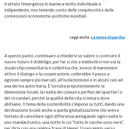
trattato l’emergenza in maniera molto individuale e
indipendente, non tenendo conto delle complessità e delle
connessioni economiche-politiche mondiali.
Leggi anche:
La nuova oligarchia
A questo punto, continuare a chiedersi se subire o costruire il
nuovo futuro è d’obbligo, per far sì che a indebolirsi non sia la
leadership
comunitaria e collettiva che, invece di mantenere
attivo il dialogo e la cooperazione, cederebbe il passo a
egoismi sempre più marcati, all’isolazionismo e in alcuni casi ad
una deriva autoritaria. È tornata prepotentemente la
dimensione locale, la realtà dei comuni e perfino dei quartieri o
dei circondari, perché la qualità della vita si misura dove
abitiamo. Il tema della sostenibilità s’impone su tutti, dando una
declinazione locale anche a quella globalizzazione che aveva
tentato di cancellare ogni differenza annegando ogni realtà in
uno standard unico, una notte in cui “tutte le vacche sono nere”,
per dirla con una celebre frase di Hegel. Il passaggio verso