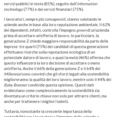
servizi pubblici in testa (81%), seguito dall’
information
technology
(77%) e dai servizi finanziari (75%).
I lavoratori, sempre più consapevoli, stanno valutando le
aziende anche in base alla loro reputazione ambientale. Il 62%
dei dipendenti, infatti, controlla l’impegno
green
di un’azienda
prima di accettare un’offerta di lavoro. In particolare, la
generazione Z chiede maggiore responsabilità da parte delle
imprese: tre quarti (75%) dei candidati di questa generazione
effettuano ricerche sulla reputazione ecologica di un
potenziale datore di lavoro, e quasi la metà (46%) afferma che
questo influenzerà la loro decisione di accettare o meno
un’offerta. Anche il 66% della generazione Z e il 64% dei
Millennial
sono convinti che gli sforzi legati alla sostenibilità
miglioreranno la qualità del loro lavoro, mentre solo il 44% dei
Baby Boomer
condivide questa opinione. Questi dati
evidenziano come complessivamente la sostenibilità sia
diventata un criterio chiave non solo per attrarre clienti, ma
anche per trattenere i migliori talenti.
Tuttavia, nonostante la crescente importanza della
sostenibilità per i lavoratori e l’impegno delle aziende a