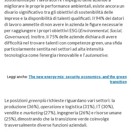
migliorare le proprie performance ambientali, esiste ancora un
divario significativo tra gli obiettivi di sostenibilità delle
imprese e la disponibilità di talenti qualificati. Il 94% dei datori
di lavoro ammette di non avere in azienda le figure necessarie
per raggiungere i propri obiettivi ESG (
Environmental, Social,
Governance
). Inoltre, il 75% delle aziende dichiara di avere
difficoltà nel trovare talenti con competenze green, una sfida
particolarmente sentita nei settori ad alta intensità
tecnologica come l’energia rinnovabile e l’
automotive
.
Leggi anche:
The new energy mix: security, economics, and the green
transition
Le posizioni
green
più richieste riguardano vari settori: la
produzione (36%),
operations
e logistica (31%), IT (30%),
vendite e
marketing
(27%), ingegneria (26%) e risorse umane
(25%), dimostrando che la transizione verde coinvolge
trasversalmente diverse funzioni aziendali.