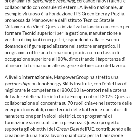
programmi di
upskilling
e
reskilling
, cercando nuovi talenti e
collaborando con consulenti esterni. A livello nazionale, un
esempio virtuoso è la Fondazione ITS Green Energy Puglia,
promossa da Manpower e dall’Istituto Tecnico Statale
“Altamura-da Vinci”. Questa iniziativa ha lanciato un corso per
formare Tecnici superiori per la gestione, manutenzione e
verifica di impianti energetici, rispondendo alla crescente
domanda di figure specializzate nel settore energetico. Il
programma offre una formazione pratica con un tasso di
occupazione superiore all’80%, dimostrando l’importanza di
allineare la formazione alle esigenze del mercato del lavoro.
A livello internazionale, ManpowerGroup ha stretto una
partnership
con InnoEnergy Skills Institute, con l’obiettivo di
migliorare le competenze di 800.000 lavoratori nella catena
del valore delle batterie in tutta Europa entro il 2025. Questa
collaborazione si concentra su 70 ruoli chiave nel settore delle
energie rinnovabili, come tecnici delle batterie e operatori di
manutenzione per i veicoli elettrici, con programmi di
formazione sia virtuali che in presenza. Questo progetto
supporta gli obiettivi del
Green Deal
dell’UE, contribuendo alla
creazione di una forza lavoro qualificata per la transizione