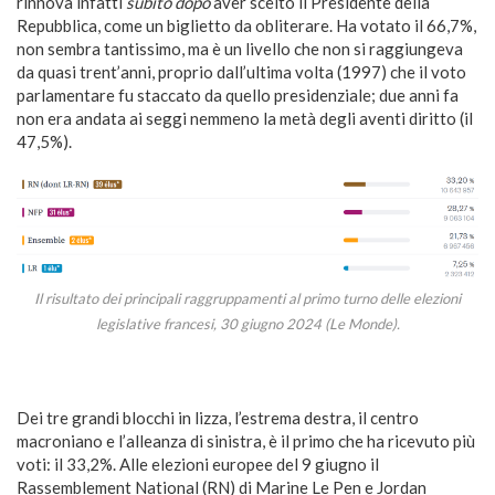
rinnova infatti
subito dopo
aver scelto il Presidente della
Repubblica, come un biglietto da obliterare. Ha votato il 66,7%,
non sembra tantissimo, ma è un livello che non si raggiungeva
da quasi trent’anni, proprio dall’ultima volta (1997) che il voto
parlamentare fu staccato da quello presidenziale; due anni fa
non era andata ai seggi nemmeno la metà degli aventi diritto (il
47,5%).
Il risultato dei principali raggruppamenti al primo turno delle elezioni
legislative francesi, 30 giugno 2024 (Le Monde).
Dei tre grandi blocchi in lizza, l’estrema destra, il centro
macroniano e l’alleanza di sinistra, è il primo che ha ricevuto più
voti: il 33,2%. Alle elezioni europee del 9 giugno il
Rassemblement National (RN) di Marine Le Pen e Jordan