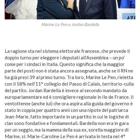
Marine Le Pen e Jordan Bardella
La ragione sta nel sistema elettorale francese, che prevede il
doppio turno per eleggere i deputati all’Assemblea – un po’
come per i sindaci in Italia. Questo significa che la maggior
parte dei posti non è stata ancora assegnata, anche se il RN ne
ha già presi 39 al primo turno. Tra loro, Marine Le Pen, rieletta
con il 58% nell’11° collegio del Passo di Calais, territorio-culla
del partito. Jordan Bardella è invece al secondo mandato da
europarlamentare ed è consigliere regionale in Ile de France. Il
ventottenne (anche lui) che ora aspira alla guida del governo è
stato in coppia per quattro anni con una nipote del patriarca
Jean-Marie, fatto importante in un partito in cui le logiche di
clan sono fondative e fondamentali. Bardella non era in gara
per un seggio, ma la mamma della sua ex, sorella maggiore di
Marine, sì: Marie-Caroline Le Pen è arrivata in testa nel 4°