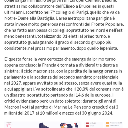
strettissimo collaboratore dell’Eliseo a Bruxelles in questi
ultimi anni, sconfitto nel 7° collegio di Parigi, quello che va da
Notre-Dame alla Bastiglia. L’area metropolitana parigina è
stata invece molto generosa nei confronti del Fronte Popolare,
che ha fatto man bassa di collegi soprattutto nel nord e nell’est
meno benestanti, totalizzando 31 eletti al primo turno, e
soprattutto guadagnando il grado di secondo gruppo più
consistente, nel prossimo parlamento, dopo quello lepenista.
E’ questa forse la vera certezza che emerge dal primo turno
appena concluso: la Francia è tornata a dividersi tra destra e
sinistra; il ciclo macronista, con la perdita della maggioranza in
parlamento e la scadenza del secondo mandato presidenziale
nel 2027, appare avvitato su sé stesso, senza avere quasi nulla
a cui appigliarsi. Va sottolineato che il 20,8% dei consensi non è
un disastro, soprattutto partendo dal 14,6 delle europee. I
critici evidenziano però un dato spietato: durante gli anni di
Macron i voti al partito di Marine Le Pen sono cresciuti dai 3
milioni del 2017 ai 10 milioni e mezzo del 30 giugno 2024.