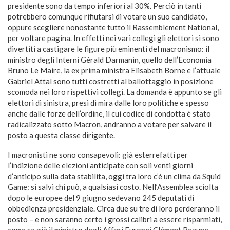
presidente sono da tempo inferiori al 30%. Perciò in tanti
potrebbero comunque rifiutarsi di votare un suo candidato,
oppure scegliere nonostante tutto il Rassemblement National,
per voltare pagina. In effetti nei vari collegi gli elettori si sono
divertiti a castigare le figure più eminenti del macronismo: il
ministro degli Interni Gérald Darmanin, quello dell’Economia
Bruno Le Maire, la ex prima ministra Elisabeth Borne e l’attuale
Gabriel Attal sono tutti costretti al ballottaggio in posizione
scomoda nei loro rispettivi collegi. La domanda è appunto se gli
elettori di sinistra, presi di mira dalle loro politiche e spesso
anche dalle forze dell’ordine, il cui codice di condotta è stato
radicalizzato sotto Macron, andranno a votare per salvare il
posto a questa classe dirigente.
I macronisti ne sono consapevoli: già esterrefatti per
l’indizione delle elezioni anticipate con soli venti giorni
d’anticipo sulla data stabilita, oggi tra loro c’è un clima da Squid
Game: si salvi chi può, a qualsiasi costo. Nell’Assemblea sciolta
dopo le europee del 9 giugno sedevano 245 deputati di
obbedienza presidenziale. Circa due su tre di loro perderanno il
posto – e non saranno certo i grossi calibri a essere risparmiati,
come sa già il ministro degli Affari Europei Clément Beaune,