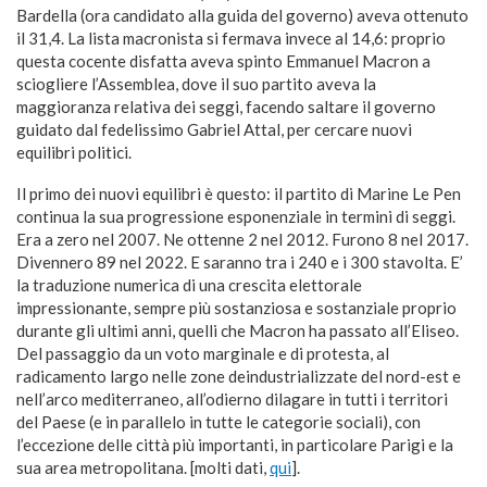
Bardella (ora candidato alla guida del governo) aveva ottenuto
il 31,4. La lista macronista si fermava invece al 14,6: proprio
questa cocente disfatta aveva spinto Emmanuel Macron a
sciogliere l’Assemblea, dove il suo partito aveva la
maggioranza relativa dei seggi, facendo saltare il governo
guidato dal fedelissimo Gabriel Attal, per cercare nuovi
equilibri politici.
Il primo dei nuovi equilibri è questo: il partito di Marine Le Pen
continua la sua progressione esponenziale in termini di seggi.
Era a zero nel 2007. Ne ottenne 2 nel 2012. Furono 8 nel 2017.
Divennero 89 nel 2022. E saranno tra i 240 e i 300 stavolta. E’
la traduzione numerica di una crescita elettorale
impressionante, sempre più sostanziosa e sostanziale proprio
durante gli ultimi anni, quelli che Macron ha passato all’Eliseo.
Del passaggio da un voto marginale e di protesta, al
radicamento largo nelle zone deindustrializzate del nord-est e
nell’arco mediterraneo, all’odierno dilagare in tutti i territori
del Paese (e in parallelo in tutte le categorie sociali), con
l’eccezione delle città più importanti, in particolare Parigi e la
sua area metropolitana. [molti dati,
qui
].