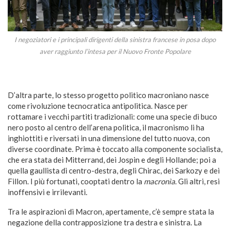
I negoziatori e i principali dirigenti della sinistra francese in posa dopo
aver raggiunto l’intesa per il Nuovo Fronte Popolare
D’altra parte, lo stesso progetto politico macroniano nasce
come rivoluzione tecnocratica antipolitica. Nasce per
rottamare i vecchi partiti tradizionali: come una specie di buco
nero posto al centro dell’arena politica, il macronismo li ha
inghiottiti e riversati in una dimensione del tutto nuova, con
diverse coordinate. Prima è toccato alla componente socialista,
che era stata dei Mitterrand, dei Jospin e degli Hollande; poi a
quella gaullista di centro-destra, degli Chirac, dei Sarkozy e dei
Fillon. I più fortunati, cooptati dentro la
macronìa
. Gli altri, resi
inoffensivi e irrilevanti.
Tra le aspirazioni di Macron, apertamente, c’è sempre stata la
negazione della contrapposizione tra destra e sinistra. La