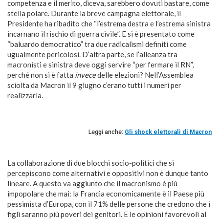
competenza e il merito, diceva, sarebbero dovuti bastare, come
stella polare. Durante la breve campagna elettorale, il
Presidente ha ribadito che “l’estrema destra e l’estrema sinistra
incarnano il rischio di guerra civile”. E si è presentato come
“baluardo democratico” tra due radicalismi definiti come
ugualmente pericolosi. D’altra parte, se l’alleanza tra
macronisti e sinistra deve oggi servire “per fermare il RN”,
perché non si è fatta
invece
delle elezioni? Nell’Assemblea
sciolta da Macron il 9 giugno c’erano tutti i numeri per
realizzarla.
Leggi anche:
Gli shock elettorali di Macron
La collaborazione di due blocchi socio-politici che si
percepiscono come alternativi e oppositivi non è dunque tanto
lineare. A questo va aggiunto che il macronismo è più
impopolare che mai: la Francia economicamente è il Paese più
pessimista d’Europa, con il 71% delle persone che credono che i
figli saranno più poveri dei genitori. E le opinioni favorevoli al