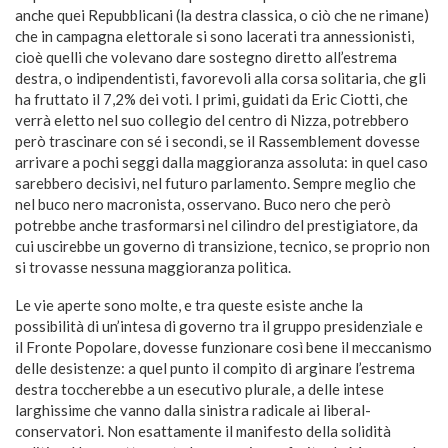
anche quei Repubblicani (la destra classica, o ciò che ne rimane)
che in campagna elettorale si sono lacerati tra annessionisti,
cioè quelli che volevano dare sostegno diretto all’estrema
destra, o indipendentisti, favorevoli alla corsa solitaria, che gli
ha fruttato il 7,2% dei voti. I primi, guidati da Eric Ciotti, che
verrà eletto nel suo collegio del centro di Nizza, potrebbero
però trascinare con sé i secondi, se il Rassemblement dovesse
arrivare a pochi seggi dalla maggioranza assoluta: in quel caso
sarebbero decisivi, nel futuro parlamento. Sempre meglio che
nel buco nero macronista, osservano. Buco nero che però
potrebbe anche trasformarsi nel cilindro del prestigiatore, da
cui uscirebbe un governo di transizione, tecnico, se proprio non
si trovasse nessuna maggioranza politica.
Le vie aperte sono molte, e tra queste esiste anche la
possibilità di un’intesa di governo tra il gruppo presidenziale e
il Fronte Popolare, dovesse funzionare così bene il meccanismo
delle desistenze: a quel punto il compito di arginare l’estrema
destra toccherebbe a un esecutivo plurale, a delle intese
larghissime che vanno dalla sinistra radicale ai liberal-
conservatori. Non esattamente il manifesto della solidità