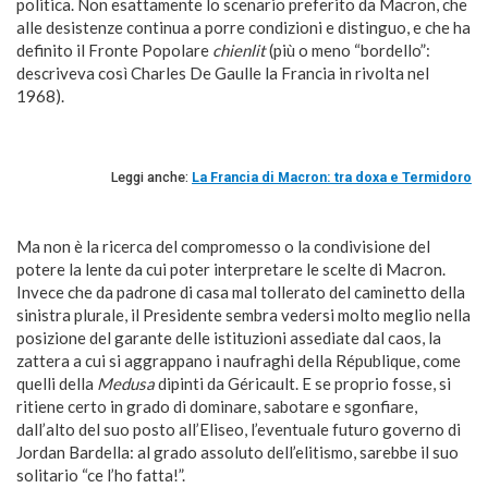
politica. Non esattamente lo scenario preferito da Macron, che
alle desistenze continua a porre condizioni e distinguo, e che ha
definito il Fronte Popolare
chienlit
(più o meno “bordello”:
descriveva così Charles De Gaulle la Francia in rivolta nel
1968).
Leggi anche:
La Francia di Macron: tra doxa e Termidoro
Ma non è la ricerca del compromesso o la condivisione del
potere la lente da cui poter interpretare le scelte di Macron.
Invece che da padrone di casa mal tollerato del caminetto della
sinistra plurale, il Presidente sembra vedersi molto meglio nella
posizione del garante delle istituzioni assediate dal caos, la
zattera a cui si aggrappano i naufraghi della République, come
quelli della
Medusa
dipinti da Géricault. E se proprio fosse, si
ritiene certo in grado di dominare, sabotare e sgonfiare,
dall’alto del suo posto all’Eliseo, l’eventuale futuro governo di
Jordan Bardella: al grado assoluto dell’elitismo, sarebbe il suo
solitario “ce l’ho fatta!”.