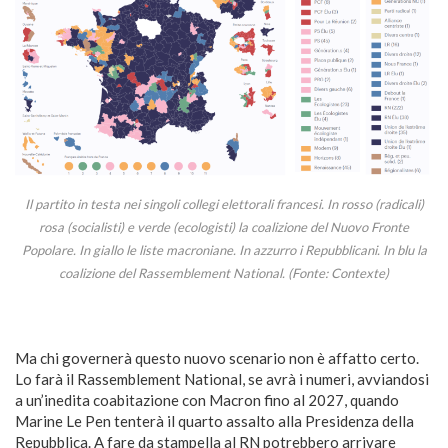
Il partito in testa nei singoli collegi elettorali francesi. In rosso (radicali)
rosa (socialisti) e verde (ecologisti) la coalizione del Nuovo Fronte
Popolare. In giallo le liste macroniane. In azzurro i Repubblicani. In blu la
coalizione del Rassemblement National. (Fonte: Contexte)
Ma chi governerà questo nuovo scenario non è affatto certo.
Lo farà il Rassemblement National, se avrà i numeri, avviandosi
a un’inedita coabitazione con Macron fino al 2027, quando
Marine Le Pen tenterà il quarto assalto alla Presidenza della
Repubblica. A fare da stampella al RN potrebbero arrivare