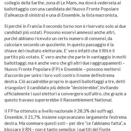
collegio della Sarthe, zona di Le Mans, ma dovrà vedersela al
ballottaggio con una candidata del Nuovo Fronte Popolare
(l’alleanza di sinistra) e una di Ensemble, la lista macronista.
Sì perché in Francia il secondo turno non è riservato solo ai due
candidati più votati. Possono esservi ammessi anche altri,
purché abbiano ricevuto un certo numero di consensi, da
calcolare secondo un quoziente. In questo passaggio è la
chiave del risultato elettorale. E’ vero infatti che il RN è il
partito più votato. E’ vero anche che parte in vantaggio in molti
ballottaggi, ma è anche vero che gli altri due raggruppamenti –
Nuovo Fronte Popolare (FP) e Ensemble – possono mettersi
d’accordo per unire i loro voti contro il nome dell’estrema
destra. Ciò accadrebbe proprio in questi ballottaggi a tre, detti
triangolari
: il candidato più debole “desisterebbe”, invitando
ufficialmente i suoi elettori a convergere sull’altro, che grazie a
questo travaso supererebbe il Rassemblement National.
Il FP ha ottenuto a livello nazionale il 28,3% dei suffragi.
Ensemble, il 21,7%. Insieme sopravanzano largamente l’estrema
destra. Ma sommare questi voti – per dire “ce l’abbiamo fatta”, a
bloccare il RN – non è tanto semplice: i partiti del Fonte