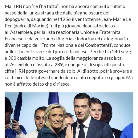
Ma il RN non “ce l’ha fatta”: non ha ancora compiuto l’ultimo
passo della lunga strada che dalle pieghe oscure del
dopoguerra, da quando nel 1956 il ventottenne Jean-Marie Le
Pen (padre di Marine) fu il più giovane deputato eletto
all’Assemblea, per la lista reazionaria Unione e Fraternità
Francese, e da veterano d’Algeria e Indocina ed ex legionario
divenne capo del “Fronte Nazionale dei Combattenti”, conduce
nelle rilucenti stanze del potere francese. Perché tra 240 seggi
e 300 cambia molto. La soglia della maggioranza assoluta
all’Assemblea è fissata a 289, e dunque al di sopra di questa
cifra il RN potrà governare da solo. Al di sotto, potrà provare a
costruire delle intese tirando dentro altri deputati o gruppi. Ma
non è affatto detto che ci riesca.