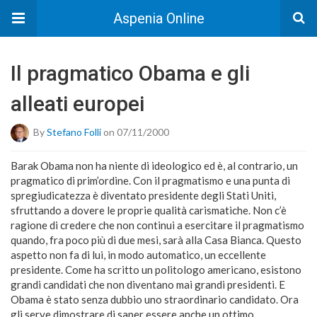
Aspenia Online
Il pragmatico Obama e gli
alleati europei
By
Stefano Folli
on 07/11/2000
Barak Obama non ha niente di ideologico ed è, al contrario, un
pragmatico di prim’ordine. Con il pragmatismo e una punta di
spregiudicatezza è diventato presidente degli Stati Uniti,
sfruttando a dovere le proprie qualità carismatiche. Non c’è
ragione di credere che non continui a esercitare il pragmatismo
quando, fra poco più di due mesi, sarà alla Casa Bianca. Questo
aspetto non fa di lui, in modo automatico, un eccellente
presidente. Come ha scritto un politologo americano, esistono
grandi candidati che non diventano mai grandi presidenti. E
Obama è stato senza dubbio uno straordinario candidato. Ora
gli serve dimostrare di saper essere anche un ottimo