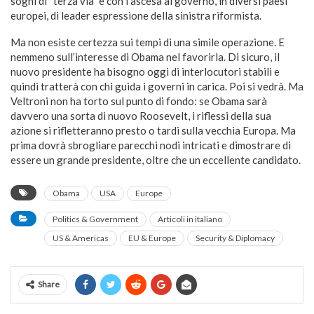
sogni di “terza via” e con l’ascesa al governo, in diversi paesi
europei, di leader espressione della sinistra riformista.
Ma non esiste certezza sui tempi di una simile operazione. E
nemmeno sull’interesse di Obama nel favorirla. Di sicuro, il
nuovo presidente ha bisogno oggi di interlocutori stabili e
quindi tratterà con chi guida i governi in carica. Poi si vedrà. Ma
Veltroni non ha torto sul punto di fondo: se Obama sarà
davvero una sorta di nuovo Roosevelt, i riflessi della sua
azione si rifletteranno presto o tardi sulla vecchia Europa. Ma
prima dovrà sbrogliare parecchi nodi intricati e dimostrare di
essere un grande presidente, oltre che un eccellente candidato.
Obama
USA
Europe
Politics & Government
Articoli in italiano
US & Americas
EU & Europe
Security & Diplomacy
Share