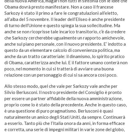
della nuova America, magari non tutti in sintonia con le idee che
Obama dovrà presto manifestare. Non a caso il francese
Sarkozy è stato il primo a fare le congratulazioni all’eletto,
all’alba del 5 novembre. Il leader dell’Eliseo è anche presidente
di turno dell’Unione e questo spiega la sua sollecitudine. Ma
anche se non ricoprisse tale incarico transitorio, c’è da credere
che Sarkozy cercherebbe ugualmente un rapporto amichevole,
anche sul piano personale, con il nuovo presidente. E’ indotto a
questo da un elementare calcolo di convenienza politica, ma
anche da un tratto caratteriale: il dinamismo, lo spirito pratico
di Obama, caratterizza anche lui. E il fattore umano conterà non
poco, nel momento in cui si tratterà di avviare una buona
relazione con un personaggio di cui si sa ancora così poco.
Allo stesso modo, quel che vale per Sarkozy vale anche per
Silvio Berlusconi. Il nostro presidente del Consiglio è pronto
per essere un partner affidabile della nuova amministrazione,
proprio come lo è stato della precedente. Anche in questo caso,
è una questione di puro pragmatismo. Berlusconi è quasi
naturalmente un amico degli Stati Uniti, da sempre. Continuerà
a esserlo. Tanto più che l’Italia onora da anni, in forma efficace
e corretta, una serie di impegni militari in varie zone del globo,