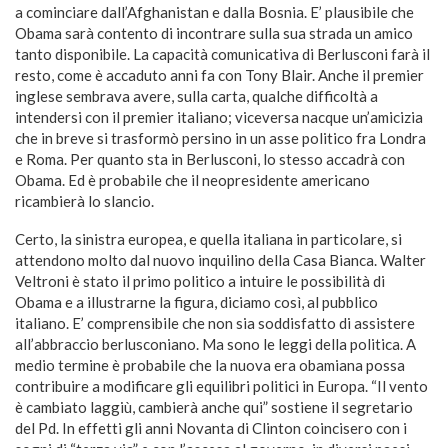
a cominciare dall’Afghanistan e dalla Bosnia. E’ plausibile che
Obama sarà contento di incontrare sulla sua strada un amico
tanto disponibile. La capacità comunicativa di Berlusconi farà il
resto, come è accaduto anni fa con Tony Blair. Anche il premier
inglese sembrava avere, sulla carta, qualche difficoltà a
intendersi con il premier italiano; viceversa nacque un’amicizia
che in breve si trasformò persino in un asse politico fra Londra
e Roma. Per quanto sta in Berlusconi, lo stesso accadrà con
Obama. Ed è probabile che il neopresidente americano
ricambierà lo slancio.
Certo, la sinistra europea, e quella italiana in particolare, si
attendono molto dal nuovo inquilino della Casa Bianca. Walter
Veltroni è stato il primo politico a intuire le possibilità di
Obama e a illustrarne la figura, diciamo così, al pubblico
italiano. E’ comprensibile che non sia soddisfatto di assistere
all’abbraccio berlusconiano. Ma sono le leggi della politica. A
medio termine è probabile che la nuova era obamiana possa
contribuire a modificare gli equilibri politici in Europa. “Il vento
è cambiato laggiù, cambierà anche qui” sostiene il segretario
del Pd. In effetti gli anni Novanta di Clinton coincisero con i