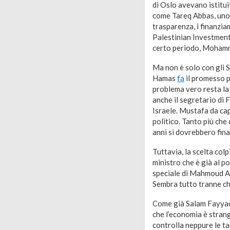
di Oslo avevano istitui
come Tareq Abbas, uno 
trasparenza, i finanzia
Palestinian Investmen
certo periodo, Mohamm
Ma non è solo con gli S
Hamas
fa
il promesso pa
problema vero resta la
anche il segretario di F
Israele. Mustafa da cap
politico. Tanto più che
anni si dovrebbero fina
Tuttavia, la scelta col
ministro che è già al p
speciale di Mahmoud Ab
Sembra tutto tranne ch
Come già Salam Fayyad
che l’economia è strang
controlla neppure le ta