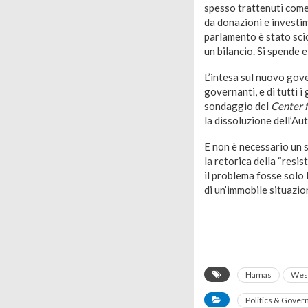
spesso trattenuti come 
da donazioni e investime
parlamento è stato sci
un bilancio. Si spende 
L’intesa sul nuovo gove
governanti, e di tutti 
sondaggio del
Center 
la dissoluzione dell’Au
E non è necessario un s
la retorica della “resis
il problema fosse solo 
di un’immobile situazio
Hamas
Wes
Politics & Gove