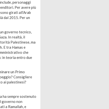
 include, personaggi
enditori. Per avere più
sono girati all’Arab
ià dal 2015. Per un
 un governo tecnico,
za. In realtà, il
torità Palestinese, ma
ah. E tra Hamas e
amministrativo che
: in teoria entro due
nominare un Primo
o peggio? Consigliere
o ai palestinesi?
fa ha sempre sostenuto
 Il governo non
sati a Ramallah, e