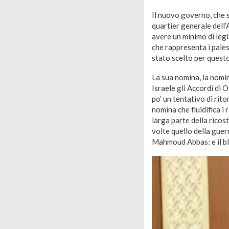
Il nuovo governo, che s
quartier generale dell’
avere un minimo di leg
che rappresenta i pales
stato scelto per questo
La sua nomina, la nomi
Israele gli Accordi di 
po’ un tentativo di rit
nomina che fluidifica 
larga parte della ricost
volte quello della gue
Mahmoud Abbas: e il blo