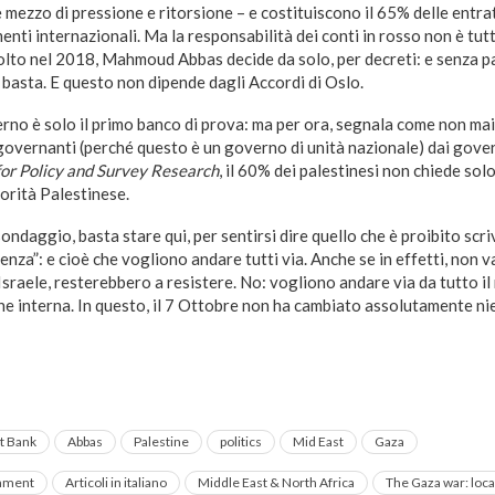
mezzo di pressione e ritorsione – e costituiscono il 65% delle entra
nti internazionali. Ma la responsabilità dei conti in rosso non è tutta
olto nel 2018, Mahmoud Abbas decide da solo, per decreti: e senza p
e basta. E questo non dipende dagli Accordi di Oslo.
rno è solo il primo banco di prova: ma per ora, segnala come non mai 
i governanti (perché questo è un governo di unità nazionale) dai gove
for Policy and Survey Research
, il 60% dei palestinesi non chiede sol
torità Palestinese.
ondaggio, basta stare qui, per sentirsi dire quello che è proibito scr
tenza”: e cioè che vogliono andare tutti via. Anche se in effetti, non 
Israele, resterebbero a resistere. No: vogliono andare via da tutto il
ne interna. In questo, il 7 Ottobre non ha cambiato assolutamente ni
t Bank
Abbas
Palestine
politics
Mid East
Gaza
rnment
Articoli in italiano
Middle East & North Africa
The Gaza war: local