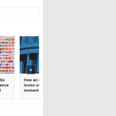
dio
How an ideological split
Il fronte libanese 
tenze
looms over Democratic
guerra mediorient
l
momentum toward the
nel diritto
midterms
internazionale