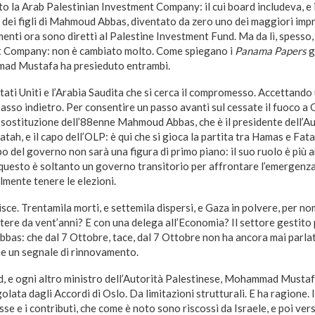
to la Arab Palestinian Investment Company: il cui board includeva, e
dei figli di Mahmoud Abbas, diventato da zero uno dei maggiori impr
menti ora sono diretti al Palestine Investment Fund. Ma da lì, spesso, 
t Company: non è cambiato molto. Come spiegano i
Panama Papers
g
ad Mustafa ha presieduto entrambi.
tati Uniti e l’Arabia Saudita che si cerca il compromesso. Accettando
sso indietro. Per consentire un passo avanti sul cessate il fuoco a Ga
 sostituzione dell’88enne Mahmoud Abbas, che è il presidente dell’Au
atah, e il capo dell’OLP: è qui che si gioca la partita tra Hamas e Fat
o del governo non sarà una figura di primo piano: il suo ruolo è più 
 questo è soltanto un governo transitorio per affrontare l’emergenza
lmente tenere le elezioni.
pisce. Trentamila morti, e settemila dispersi, e Gaza in polvere, per 
otere da vent’anni? E con una delega all’Economia? Il settore gestit
bas: che dal 7 Ottobre, tace, dal 7 Ottobre non ha ancora mai parlat
e un segnale di rinnovamento.
, e ogni altro ministro dell’Autorità Palestinese, Mohammad Musta
olata dagli Accordi di Oslo. Da limitazioni strutturali. E ha ragione.
sse e i contributi, che come è noto sono riscossi da Israele, e poi ver