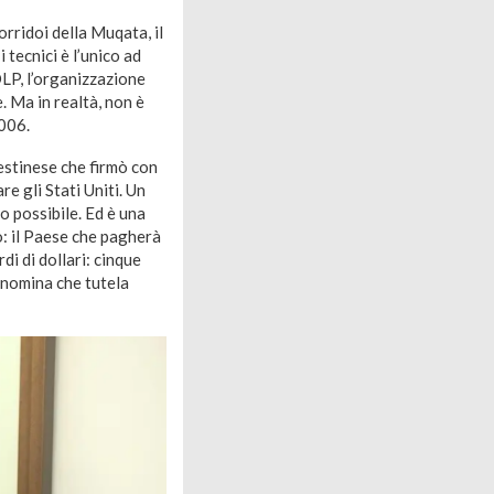
rridoi della Muqata, il
tecnici è l’unico ad
OLP, l’organizzazione
. Ma in realtà, non è
2006.
estinese che firmò con
e gli Stati Uniti. Un
o possibile. Ed è una
o: il Paese che pagherà
di di dollari: cinque
 nomina che tutela