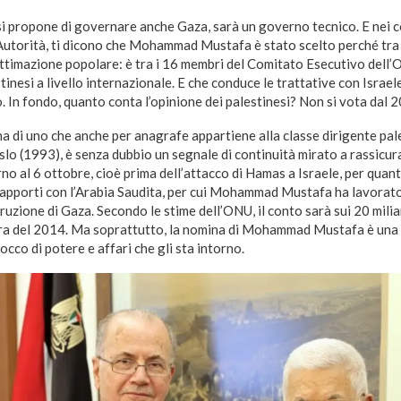
i propone di governare anche Gaza, sarà un governo tecnico. E nei co
Autorità, ti dicono che Mohammad Mustafa è stato scelto perché tra i 
ittimazione popolare: è tra i 16 membri del Comitato Esecutivo dell’
tinesi a livello internazionale. E che conduce le trattative con Israele
. In fondo, quanto conta l’opinione dei palestinesi? Non si vota dal 
na di uno che anche per anagrafe appartiene alla classe dirigente pal
Oslo (1993), è senza dubbio un segnale di continuità mirato a rassicurar
orno al 6 ottobre, cioè prima dell’attacco di Hamas a Israele, per quant
i rapporti con l’Arabia Saudita, per cui Mohammad Mustafa ha lavorat
ruzione di Gaza. Secondo le stime dell’ONU, il conto sarà sui 20 miliar
rra del 2014. Ma soprattutto, la nomina di Mohammad Mustafa è una
cco di potere e affari che gli sta intorno.