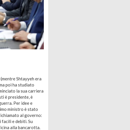
o (mentre Shtayyeh era
ma poi ha studiato
minciato la sua carriera
i è presidente, è
guerra. Per idee e
imo ministro è stato
o richiamato al governo:
facili e debiti. Su
vicina alla bancarotta.