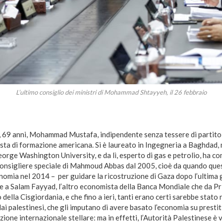
L’ultimo consiglio dei ministri di Mohammad Shtayyeh, il 26 febbraio
, 69 anni, Mohammad Mustafa, indipendente senza tessere di partit
ista di formazione americana. Si è laureato in Ingegneria a Baghdad, 
 George Washington University, e da lì, esperto di gas e petrolio, ha co
onsigliere speciale di Mahmoud Abbas dal 2005, cioè da quando quest
nomia nel 2014 – per guidare la ricostruzione di Gaza dopo l’ultima 
ile a Salam Fayyad, l’altro economista della Banca Mondiale che da Pr
o della Cisgiordania, e che fino a ieri, tanti erano certi sarebbe stat
ai palestinesi, che gli imputano di avere basato l’economia su prestiti 
zione internazionale stellare: ma in effetti, l’Autorità Palestinese è 