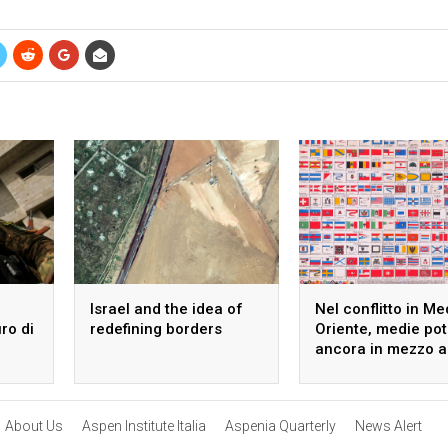
Israel and the idea of
Nel conflitto in Me
uro di
redefining borders
Oriente, medie po
ancora in mezzo a
guado
About Us
Aspen Institute Italia
Aspenia Quarterly
News Alert