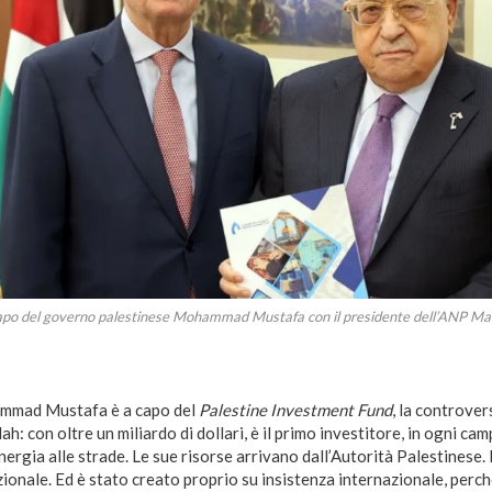
capo del governo palestinese Mohammad Mustafa con il presidente dell’ANP 
mmad Mustafa è a capo del
Palestine Investment Fund
, la controver
h: con oltre un miliardo di dollari, è il primo investitore, in ogni campo
nergia alle strade. Le sue risorse arrivano dall’Autorità Palestinese.
ionale. Ed è stato creato proprio su insistenza internazionale, perché 