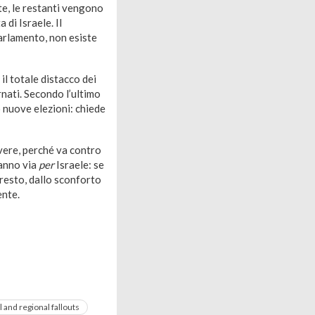
te, le restanti vengono
 di Israele. Il
arlamento, non esiste
il totale distacco dei
rnati. Secondo l’ultimo
o nuove elezioni: chiede
ivere, perché va contro
vanno via
per
Israele: se
 resto, dallo sconforto
ente.
 and regional fallouts