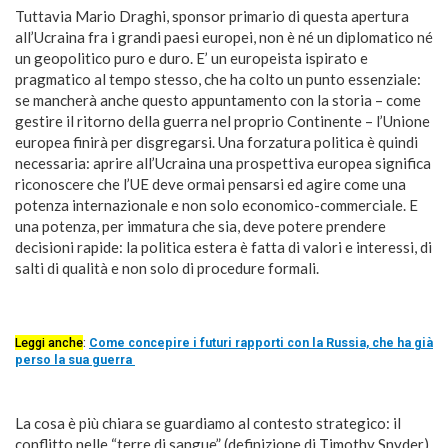
Tuttavia Mario Draghi, sponsor primario di questa apertura
all’Ucraina fra i grandi paesi europei, non è né un diplomatico né
un geopolitico puro e duro. E’ un europeista ispirato e
pragmatico al tempo stesso, che ha colto un punto essenziale:
se mancherà anche questo appuntamento con la storia – come
gestire il ritorno della guerra nel proprio Continente – l’Unione
europea finirà per disgregarsi. Una forzatura politica è quindi
necessaria: aprire all’Ucraina una prospettiva europea significa
riconoscere che l’UE deve ormai pensarsi ed agire come una
potenza internazionale e non solo economico-commerciale. E
una potenza, per immatura che sia, deve potere prendere
decisioni rapide: la politica estera è fatta di valori e interessi, di
salti di qualità e non solo di procedure formali.
Leggi anche
:
Come concepire i futuri rapporti con la Russia, che ha già
perso la sua guerra
La cosa è più chiara se guardiamo al contesto strategico: il
conflitto nelle “terre di sangue” (definizione di Timothy Snyder),