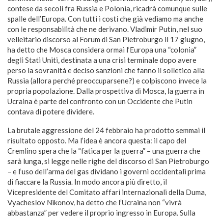
contese da secoli fra Russia e Polonia, ricadrà comunque sulle
spalle dell’Europa. Con tutti i costi che già vediamo ma anche
con le responsabilità che ne derivano. Vladimir Putin, nel suo
velleitario discorso al Forum di San Pietroburgo il 17 giugno,
ha detto che Mosca considera ormai l’Europa una “colonia”
degli Stati Uniti, destinata a una crisi terminale dopo avere
perso la sovranità e deciso sanzioni che fanno il solletico alla
Russia (allora perché preoccuparsene?) e colpiscono invece la
propria popolazione. Dalla prospettiva di Mosca, la guerra in
Ucraina è parte del confronto con un Occidente che Putin
contava di potere dividere.
La brutale aggressione del 24 febbraio ha prodotto semmai il
risultato opposto. Ma l’idea è ancora questa: il capo del
Cremlino spera che la “fatica per la guerra” – una guerra che
sarà lunga, si legge nelle righe del discorso di San Pietroburgo
– e l’uso dell’arma del gas dividano i governi occidentali prima
di fiaccare la Russia. In modo ancora più diretto, il
Vicepresidente del Comitato affari internazionali della Duma,
Vyacheslov Nikonov, ha detto che l’Ucraina non “vivrà
abbastanza” per vedere il proprio ingresso in Europa. Sulla