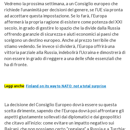
Vedremo la prossima settimana, a un Consiglio europeo che
richiede l’unanimità per decisioni del genere, se l’UE sia pronta
ad accettare questa impostazione. Se lo farà, l’Europa
affermerà la propria ragione di esistere come potenza del XXI
secolo, in grado di gestire lo spazio che la divide dalla Russia
offrendo garanzie di sicurezza e aiuti economici ai paesi che
scelgono un destino europeo. Anche al prezzo terribile che
stiamo vedendo. Se invece si dividerà, l’Europa offrirà una
vittoria parziale alla Russia, indebolirà l’Ucraina e dimostrerà di
non essere in grado di reggere a una delle sfide essenziali che
ha di fronte.
Leggi anche
:
Finland on its way to NATO: not a total surprise
La decisione del Consiglio Europeo dovrà essere su questa
scelta dirimente, sapendo che l’Europa dovrà poi affrontare gli
aspetti giustamente sollevati dai diplomatici e dai geopolitici
che citavo all’inizio: come evitare un impatto negativo sui
Balcani, che non possiamo certo “regalare” a Russia e a Turchia;