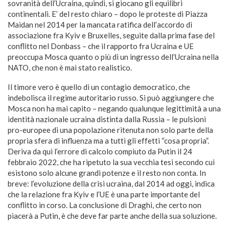
sovranità dell’Ucraina, quindi, si giocano gli equilibri
continentali. E’ del resto chiaro – dopo le proteste di Piazza
Maidan nel 2014 per la mancata ratifica dell’accordo di
associazione fra Kyiv e Bruxelles, seguite dalla prima fase del
conflitto nel Donbass – che il rapporto fra Ucraina e UE
preoccupa Mosca quanto o più di un ingresso dell’Ucraina nella
NATO, che non è mai stato realistico.
Il timore vero è quello di un contagio democratico, che
indebolisca il regime autoritario russo. Si può aggiungere che
Mosca non ha mai capito – negando qualunque legittimità a una
identità nazionale ucraina distinta dalla Russia – le pulsioni
pro-europee di una popolazione ritenuta non solo parte della
propria sfera di influenza ma a tutti gli effetti “cosa propria”.
Deriva da qui l’errore di calcolo compiuto da Putin il 24
febbraio 2022, che ha ripetuto la sua vecchia tesi secondo cui
esistono solo alcune grandi potenze e il resto non conta. In
breve: l’evoluzione della crisi ucraina, dal 2014 ad oggi, indica
che la relazione fra Kyiv e l’UE è una parte importante del
conflitto in corso. La conclusione di Draghi, che certo non
piacerà a Putin, è che deve far parte anche della sua soluzione.