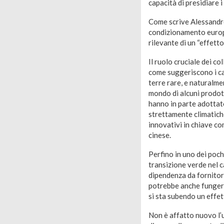
capacità di presidiare i 
Come scrive Alessandro 
condizionamento europe
rilevante di un “effett
Il ruolo cruciale dei co
come suggeriscono i cas
terre rare, e naturalm
mondo di alcuni prodott
hanno in parte adottat
strettamente climatiche
innovativi in chiave co
cinese.
Perfino in uno dei poch
transizione verde nel c
dipendenza da fornitori
potrebbe anche fungere 
si sta subendo un effet
Non è affatto nuovo l’u