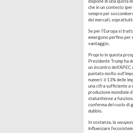
dispone di una quota di
che in un contesto iper
sempre per soccombere 
dei mercati, soprattutt
Se per l’Europa si tra
emergono perfino per ch
vantaggio.
Proprio in questa pros
Presidente Trump ha do
un incontro dell’APEC a
puntato molto sull’imp
numeri: il 13% delle i
una cifra sufficiente a
produzione mondiale di 
statunitense a funziona
conferma del ruolo di 
dubbio.
In sostanza, la
weaponi
influenzare l’ecosiste