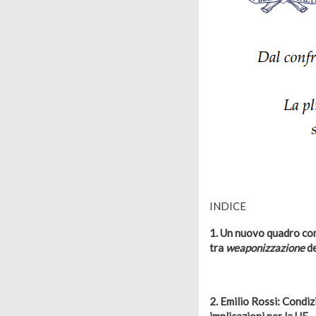
INDICE
1. Un nuovo quadro conc
tra
weaponizzazione
de
2. Emilio Rossi: Condi
implicazioni per la UE