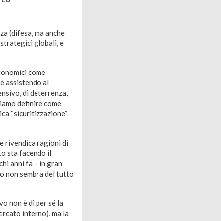
zza (difesa, ma anche
strategici globali, e
economici come
he assistendo al
nsivo, di deterrenza,
ossiamo definire come
ca “sicuritizzazione”
 rivendica ragioni di
o sta facendo il
hi anni fa – in gran
to non sembra del tutto
vo non è di per sé la
mercato interno), ma la