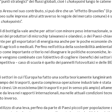
“punti strategici” dei flussi globali, cioè i
chokepoint
lungo le catene 
Aresu nel suo contributo, si può dire che un “effetto Bruxelles” (il p
o sulle imprese altrui attraverso le regole del mercato comune) è 
o
chokepoints
”.
lli di bottiglia vale anche per attori con minore peso internazionale, s
i dei produttori di microchip taiwanesi e olandesi, o dei Paesi-chiav
ente per gli esportatori di energia ma anche per le poche economie c
i agricoli o medicali. Perfino nell’ottica della sostenibilità ambiental
o come importante criterio nel disegnare le politiche economiche, le
 vengono combinate con l’obiettivo di cogliere i benefici dei settori
mpetitiva – caso di scuola è quello dei pannelli fotovoltaici e delle 
i settori in cui l’Europa ha fatto una scelta teoricamente lungimirant
ampo dei trasporti, questa complessa operazione industriale è stata 
 cinesi. Un ecosistema (dei trasporti e poi in senso più ampio) altam
da leva nei rapporti internazionali, ma nelle attuali condizioni tecno
to inverso.
tilizzo di una leva, perfino da parte di Paesi piccoli per popolazione 