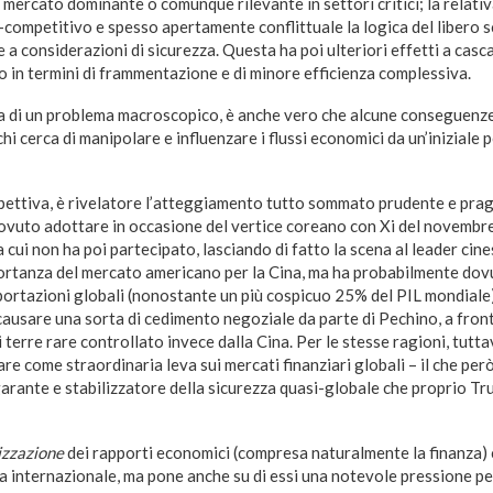
 mercato dominante o comunque rilevante in settori critici; la relativ
-competitivo e spesso apertamente conflittuale la logica del libero s
a considerazioni di sicurezza. Questa ha poi ulteriori effetti a cas
o in termini di frammentazione e di minore efficienza complessiva.
tta di un problema macroscopico, è anche vero che alcune conseguenz
i cerca di manipolare e influenzare i flussi economici da un’iniziale 
pettiva, è rivelatore l’atteggiamento tutto sommato prudente e prag
vuto adottare in occasione del vertice coreano con Xi del novembre
 cui non ha poi partecipato, lasciando di fatto la scena al leader ci
ortanza del mercato americano per la Cina, ma ha probabilmente dovut
mportazioni globali (nonostante un più cospicuo 25% del PIL mondial
 causare una sorta di cedimento negoziale da parte di Pechino, a fron
terre rare controllato invece dalla Cina. Per le stesse ragioni, tuttav
re come straordinaria leva sui mercati finanziari globali – il che pe
garante e stabilizzatore della sicurezza quasi-globale che proprio T
zzazione
dei rapporti economici (compresa naturalmente la finanza) c
ma internazionale, ma pone anche su di essi una notevole pressione p