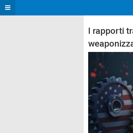
I rapporti t
weaponizza