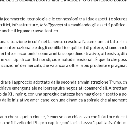
a (commercio, tecnologia e le connessioni tra i due aspetti) e sicure
ritici, infrastrutture,
intelligence
) sta cambiando gli assetti politico-
 anche il legame transatlantico.
na situazione in cui è nettamente cresciuta l’attenzione ai fattori 
ne internazionale e degli equilibri (o squilibri) di potere; stiamo anc
ei fattori economici come armi (a scopo dimostrativo, offensivo, dife
in vari tipi di conflitti ibridi, cioè multidimensionali. È quella che p
zazione” dei mercati, che va ancora oltre la più prudente e pragmati
uadrare l’approccio adottato dalla seconda amministrazione Trump, che
 chiave emergenziale nel perseguire negoziati commerciali. Altrettant
 da Xi Jinping, con una spregiudicatezza ben maggiore rispetto a poc
 dalle iniziative americane, con una dinamica a spirale che al momen
ano che su quello cinese, è emerso con chiarezza che il fattore decisi
 né il livello del PIL pro capite (cioè la ricchezza “qualitativa” del 