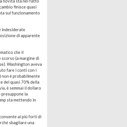
a novità sta nel fatto
cambio finisce quasi
cata sul funzionamento
e indesiderate
posizione di apparente
matico che il
 scorso (a margine di
nese). Washington aveva
o fare i conti con i
e) non è probabilmente
te del quasi 70% della
ia, è semmai il dollaro
rò presuppone la
rump sta mettendo in
onsente ai più forti di
erché sbagliare una