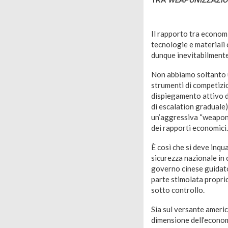
Il rapporto tra economi
tecnologie e materiali c
dunque inevitabilmente
Non abbiamo soltanto u
strumenti di competizio
dispiegamento attivo d
di escalation graduale) 
un’aggressiva “weaponiz
dei rapporti economici.
È così che si deve inq
sicurezza nazionale in
governo cinese guidato
parte stimolata proprio
sotto controllo.
Sia sul versante americ
dimensione dell’economia