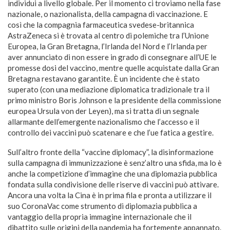
individui a livello globale. Per il momento ci troviamo nella fase
nazionale, o nazionalista, della campagna di vaccinazione. E
così che la compagnia farmaceutica svedese-britannica
AstraZeneca si è trovata al centro di polemiche tra l’Unione
Europea, la Gran Bretagna, l’Irlanda del Nord e l’Irlanda per
aver annunciato di non essere in grado di consegnare all’UE le
promesse dosi del vaccino, mentre quelle acquistate dalla Gran
Bretagna restavano garantite. È un incidente che è stato
superato (con una mediazione diplomatica tradizionale tra il
primo ministro Boris Johnson e la presidente della commissione
europea Ursula von der Leyen), ma si tratta di un segnale
allarmante dell’emergente nazionalismo che l’accesso e il
controllo dei vaccini può scatenare e che l’ue fatica a gestire.
Sull’altro fronte della “vaccine diplomacy”, la disinformazione
sulla campagna di immunizzazione è senz’altro una sfida, ma lo è
anche la competizione d’immagine che una diplomazia pubblica
fondata sulla condivisione delle riserve di vaccini può attivare.
Ancora una volta la Cina è in prima fila e pronta a utilizzare il
suo CoronaVac come strumento di diplomazia pubblica a
vantaggio della propria immagine internazionale che il
dibattito sulle origini della pandemia ha fortemente appannato.