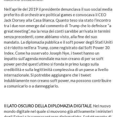
Nell’aprile del 2019 il presidente denunciava il suo social media
preferito di orchestrare political games e convocava il CEO
Jack Dorsey alla Casa Bianca. Quanto teso sia stato l’incontro
tra i due non emerge dal commento di Trump che lo definisce “a
great meeting”, ma la resa dei conti sarebbe arrivata in termini
senza precedenti, come abbiamo visto, alla fine del suo
mandato. La diplomazia pubblica e il soft power degli Stati Uniti
si è ridotto nell’era Trump, come registrato dal Soft Power 30
Index. Come ha osservato Joseph Nye, i tweet hanno un
impatto sull’agenda mondiale ma non creano di per se soft
power perché quest’ultimo si fonda in primo luogo sulla
credibilità e sulla legittimità complessiva di un paese a livello
internazionale. Si potrebbe aggiungere che i tweet
indubbiamente non creano soft power, ma possono contribuire
a comunicarlo o a danneggiarlo.
Il LATO OSCURO DELLA DIPLOMAZIA DIGITALE
. Nel nuovo
mondo digitale nel quale si muovono già attivamente i ministeri
degli Esteri e le rappresentanze diplomatiche, l’adattamento di