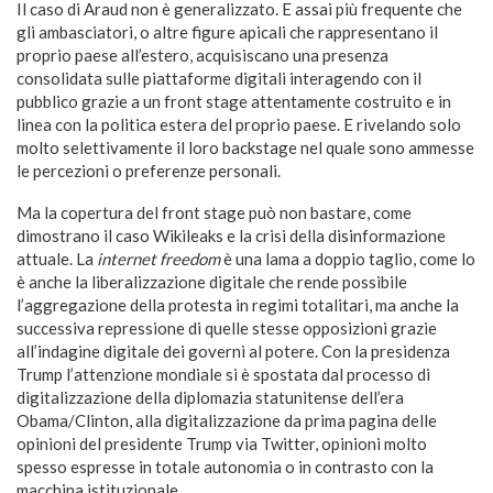
Il caso di Araud non è generalizzato. E assai più frequente che
gli ambasciatori, o altre figure apicali che rappresentano il
proprio paese all’estero, acquisiscano una presenza
consolidata sulle piattaforme digitali interagendo con il
pubblico grazie a un front stage attentamente costruito e in
linea con la politica estera del proprio paese. E rivelando solo
molto selettivamente il loro backstage nel quale sono ammesse
le percezioni o preferenze personali.
Ma la copertura del front stage può non bastare, come
dimostrano il caso Wikileaks e la crisi della disinformazione
attuale. La
internet freedom
è una lama a doppio taglio, come lo
è anche la liberalizzazione digitale che rende possibile
l’aggregazione della protesta in regimi totalitari, ma anche la
successiva repressione di quelle stesse opposizioni grazie
all’indagine digitale dei governi al potere. Con la presidenza
Trump l’attenzione mondiale si è spostata dal processo di
digitalizzazione della diplomazia statunitense dell’era
Obama/Clinton, alla digitalizzazione da prima pagina delle
opinioni del presidente Trump via Twitter, opinioni molto
spesso espresse in totale autonomia o in contrasto con la
macchina istituzionale.