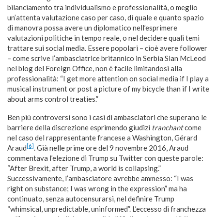
bilanciamento tra individualismo e professionalità, o meglio
un’attenta valutazione caso per caso, di quale e quanto spazio
di manovra possa avere un diplomatico nell’esprimere
valutazioni politiche in tempo reale, o nel decidere quali temi
trattare sui social media. Essere popolari – cioè avere follower
– come scrive l’ambasciatrice britannico in Serbia Sian McLeod
nel blog del Foreign Office, non è facile limitandosi alla
professionalità: “I get more attention on social media if I play a
musical instrument or post a picture of my bicycle than if I write
about arms control treaties.”
Ben più controversi sono i casi di ambasciatori che superano le
barriere della discrezione esprimendo giudizi
tranchant
come
nel caso del rappresentante francese a Washington, Gérard
[6]
Araud
. Già nelle prime ore del 9 novembre 2016, Araud
commentava l’elezione di Trump su Twitter con queste parole:
“After Brexit, after Trump, a world is collapsing.”
Successivamente, l’ambasciatore avrebbe ammesso: “I was
right on substance; I was wrong in the expression” ma ha
continuato, senza autocensurarsi, nel definire Trump
“whimsical, unpredictable, uninformed”. L’eccesso di franchezza