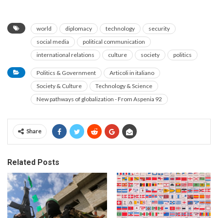
world
diplomacy
technology
security
social media
political communication
international relations
culture
society
politics
Politics & Government
Articoli in italiano
Society & Culture
Technology & Science
New pathways of globalization - From Aspenia 92
Share
Related Posts