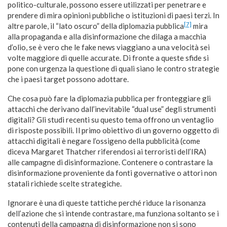
politico-culturale, possono essere utilizzati per penetrare e
prendere di mira opinioni pubbliche o istituzioni di paesi terzi. In
[7]
altre parole, il “lato oscuro” della diplomazia pubblica
mira
alla propaganda e alla disinformazione che dilaga a macchia
d’olio, se è vero che le fake news viaggiano a una velocità sei
volte maggiore di quelle accurate. Di fronte a queste sfide si
pone con urgenza la questione di quali siano le contro strategie
che i paesi target possono adottare.
Che cosa può fare la diplomazia pubblica per fronteggiare gli
attacchi che derivano dall’inevitabile “dual use” degli strumenti
digitali? Gli studi recenti su questo tema offrono un ventaglio
di risposte possibili. Il primo obiettivo di un governo oggetto di
attacchi digitali è negare l’ossigeno della pubblicità (come
diceva Margaret Thatcher riferendosi ai terroristi dell’IRA)
alle campagne di disinformazione. Contenere o contrastare la
disinformazione proveniente da fonti governative o attori non
statali richiede scelte strategiche.
Ignorare è una di queste tattiche perché riduce la risonanza
dell’azione che si intende contrastare, ma funziona soltanto se i
contenuti della campagna di disinformazione non si sono