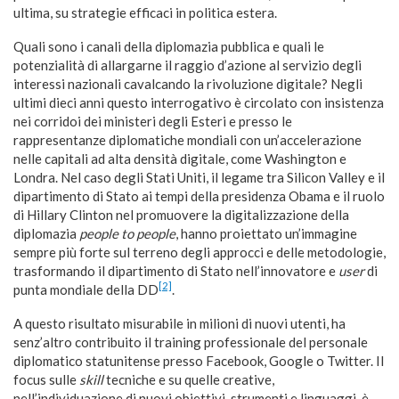
ultima, su strategie efficaci in politica estera.
Quali sono i canali della diplomazia pubblica e quali le
potenzialità di allargarne il raggio d’azione al servizio degli
interessi nazionali cavalcando la rivoluzione digitale? Negli
ultimi dieci anni questo interrogativo è circolato con insistenza
nei corridoi dei ministeri degli Esteri e presso le
rappresentanze diplomatiche mondiali con un’accelerazione
nelle capitali ad alta densità digitale, come Washington e
Londra. Nel caso degli Stati Uniti, il legame tra Silicon Valley e il
dipartimento di Stato ai tempi della presidenza Obama e il ruolo
di Hillary Clinton nel promuovere la digitalizzazione della
diplomazia
people to people
, hanno proiettato un’immagine
sempre più forte sul terreno degli approcci e delle metodologie,
trasformando il dipartimento di Stato nell’innovatore e
user
di
[2]
punta mondiale della DD
.
A questo risultato misurabile in milioni di nuovi utenti, ha
senz’altro contribuito il training professionale del personale
diplomatico statunitense presso Facebook, Google o Twitter. Il
focus sulle
skill
tecniche e su quelle creative,
nell’individuazione di nuovi obiettivi, strumenti e linguaggi, è