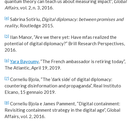
quantum theory can teach us about measuring impact”,
Global
Affairs
, vol. 2, n. 3, 2016.
[4]
Sabrina Sotiriu,
Digital diplomacy: between promises and
reality
, Routledge 2015.
[5]
Ilan Manor, “Are we there yet: Have mfas realized the
potential of digital diplomacy?” Brill Research Perspectives,
2016.
[6]
Yara Bayoumy
, “The French ambassador is retiring today”,
The Atlantic, April 19, 2019.
[7]
Corneliu Bjola, “The ‘dark side’ of digital diplomacy:
countering disinformation and propaganda”, Real Instituto
Elcano, 15 gennaio 2019.
[8]
Corneliu Bjola e James Pamment, “Digital containment:
Revisiting containment strategy in the digital age”, Global
Affairs, vol. 2, 2016.