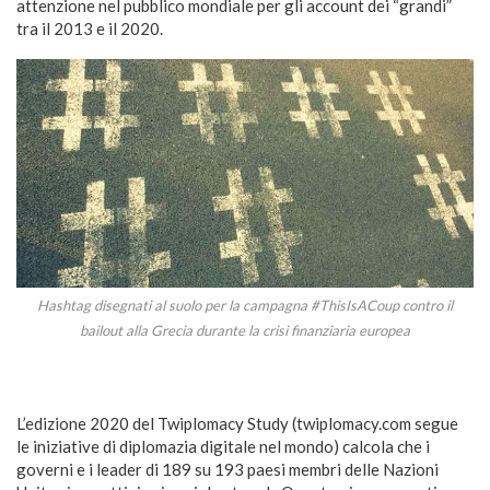
attenzione nel pubblico mondiale per gli account dei “grandi”
tra il 2013 e il 2020.
Hashtag disegnati al suolo per la campagna #ThisIsACoup contro il
bailout alla Grecia durante la crisi finanziaria europea
L’edizione 2020 del Twiplomacy Study (twiplomacy.com segue
le iniziative di diplomazia digitale nel mondo) calcola che i
governi e i leader di 189 su 193 paesi membri delle Nazioni