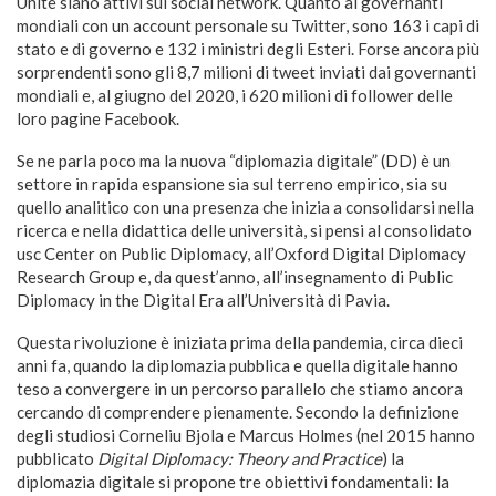
Unite siano attivi sui social network. Quanto ai governanti
mondiali con un account personale su Twitter, sono 163 i capi di
stato e di governo e 132 i ministri degli Esteri. Forse ancora più
sorprendenti sono gli 8,7 milioni di tweet inviati dai governanti
mondiali e, al giugno del 2020, i 620 milioni di follower delle
loro pagine Facebook.
Se ne parla poco ma la nuova “diplomazia digitale” (DD) è un
settore in rapida espansione sia sul terreno empirico, sia su
quello analitico con una presenza che inizia a consolidarsi nella
ricerca e nella didattica delle università, si pensi al consolidato
usc Center on Public Diplomacy, all’Oxford Digital Diplomacy
Research Group e, da quest’anno, all’insegnamento di Public
Diplomacy in the Digital Era all’Università di Pavia.
Questa rivoluzione è iniziata prima della pandemia, circa dieci
anni fa, quando la diplomazia pubblica e quella digitale hanno
teso a convergere in un percorso parallelo che stiamo ancora
cercando di comprendere pienamente. Secondo la definizione
degli studiosi Corneliu Bjola e Marcus Holmes (nel 2015 hanno
pubblicato
Digital Diplomacy: Theory and Practice
) la
diplomazia digitale si propone tre obiettivi fondamentali: la