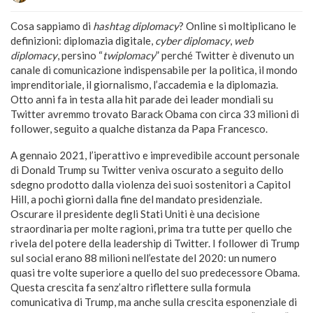
Cosa sappiamo di
hashtag diplomacy
? Online si moltiplicano le
definizioni: diplomazia digitale,
cyber diplomacy
,
web
diplomacy
, persino “
twiplomacy
” perché Twitter è divenuto un
canale di comunicazione indispensabile per la politica, il mondo
imprenditoriale, il giornalismo, l’accademia e la diplomazia.
Otto anni fa in testa alla hit parade dei leader mondiali su
Twitter avremmo trovato Barack Obama con circa 33 milioni di
follower, seguito a qualche distanza da Papa Francesco.
A gennaio 2021, l’iperattivo e imprevedibile account personale
di Donald Trump su Twitter veniva oscurato a seguito dello
sdegno prodotto dalla violenza dei suoi sostenitori a Capitol
Hill, a pochi giorni dalla fine del mandato presidenziale.
Oscurare il presidente degli Stati Uniti è una decisione
straordinaria per molte ragioni, prima tra tutte per quello che
rivela del potere della leadership di Twitter. I follower di Trump
sul social erano 88 milioni nell’estate del 2020: un numero
quasi tre volte superiore a quello del suo predecessore Obama.
Questa crescita fa senz’altro riflettere sulla formula
comunicativa di Trump, ma anche sulla crescita esponenziale di