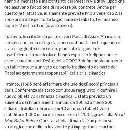
hanno alimentato il malcontento dei Paesi in via di sviluppo che
reclamavano l’adozione di risposte più concrete. Anche per
questo le trattative, inizialmente previste fino a venerdì 22, si
sono protratte per tutta la giornata del sabato, terminando
dopo le 2 del mattino (orario azero).
Tuttavia, le critiche da parte di vari Paesi di Asia e Africa, tra
cui spiccano India e Nigeria, sono continuate anche quando è
stato raggiunto un accordo, giudicato largamente
insufficiente. In particolare, hanno espresso indignazione e
preoccupazione per l’esito della COP29, definendolo non solo
un fallimento, ma un vero e proprio tradimento da parte dei
Paesi maggiormente responsabili della crisi climatica.
Intanto, si può però affermare che uno degli scopi principali
della Conferenza sia stato comunque raggiunto: ridefinire il
nuovo obiettivo di finanza climatica. È stato previsto un
aumento dei finanziamenti annuali da 100 ad almeno 300
miliardi di dollari nei prossimi 10 anni, con l’obiettivo di
mobilitare 1.300 miliardi di euro entro il 2035, grazie alla
Road
Map Baku-Belem
. Questa tabella di marcia è un percorso
strategico che delinea le azioni e gli impegni necessari per