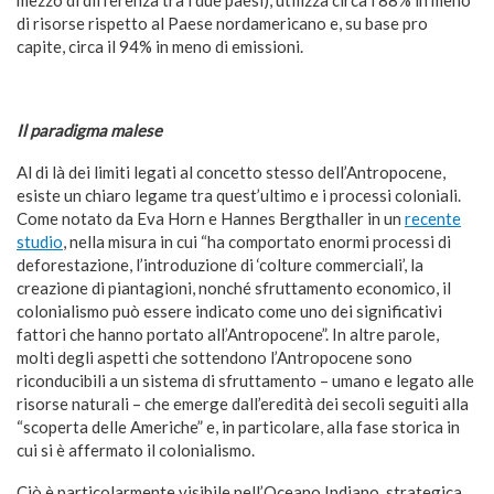
mezzo di differenza tra i due paesi), utilizza circa l’88% in meno
di risorse rispetto al Paese nordamericano e, su base pro
capite, circa il 94% in meno di emissioni.
Il paradigma malese
Al di là dei limiti legati al concetto stesso dell’Antropocene,
esiste un chiaro legame tra quest’ultimo e i processi coloniali.
Come notato da Eva Horn e Hannes Bergthaller in un
recente
studio
, nella misura in cui “ha comportato enormi processi di
deforestazione, l’introduzione di ‘colture commerciali’, la
creazione di piantagioni, nonché sfruttamento economico, il
colonialismo può essere indicato come uno dei significativi
fattori che hanno portato all’Antropocene”. In altre parole,
molti degli aspetti che sottendono l’Antropocene sono
riconducibili a un sistema di sfruttamento – umano e legato alle
risorse naturali – che emerge dall’eredità dei secoli seguiti alla
“scoperta delle Americhe” e, in particolare, alla fase storica in
cui si è affermato il colonialismo.
Ciò è particolarmente visibile nell’Oceano Indiano, strategica