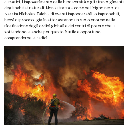
climatici, l’impoverimento della biodiversità e gli stravolgimenti
degli habitat naturali. Non si tratta – come nel “cigno nero” di
Nassim Nicholas Taleb – di eventi imponderabili o improbabili,
bensì di processi già in atto: avranno un ruolo enorme nella
ridefinizione degli ordini globali e dei centri di potere che li
sottendono, e anche per questo è utile e opportuno
comprenderne le radici.