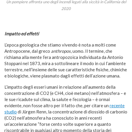
Un pompiere affronta uno degli incendi legati alla siccità in California del
2020
Impatto ed effetti
L’epoca geologica che stiamo vivendo è nota a molti come
Antropocene, dal greco
anthropos
, uomo. Il termine, che
richiama alla mente l’era antropozoica individuata da Antonio
Stoppani nel 1873, mira a sottolineare il modo in cui l’ambiente
terrestre, nell’insieme delle sue caratteristiche fisiche, chimiche
e biologiche, viene plasmato dagli effetti dell’azione umana.
L’impatto degli esseri umani in relazione all’aumento della
concentrazione di CO2 (e CH4, cioè metano) nell’atmosfera – e
le sue ricadute sul clima, la salute e l’ecologia – è ormai
evidente, non fosse altro per il fatto che, per citare un
recente
studio
di Jürgen Renn, la concentrazione di diossido di carbonio
(CO2) nell’atmosfera ha conosciuto in anni recenti
un’accelerazione “forse cento volte superiore a quanto
riscontrabile in qualsiasi altro momento della storia dei