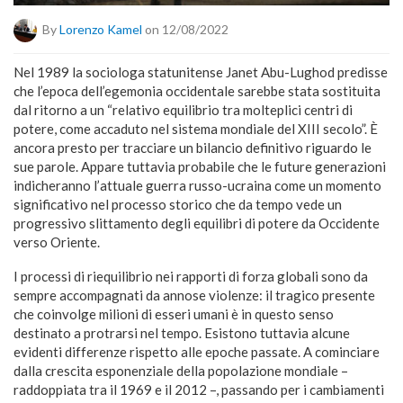
By
Lorenzo Kamel
on 12/08/2022
Nel 1989 la sociologa statunitense Janet Abu-Lughod predisse
che l’epoca dell’egemonia occidentale sarebbe stata sostituita
dal ritorno a un “relativo equilibrio tra molteplici centri di
potere, come accaduto nel sistema mondiale del XIII secolo”. È
ancora presto per tracciare un bilancio definitivo riguardo le
sue parole. Appare tuttavia probabile che le future generazioni
indicheranno l’attuale guerra russo-ucraina come un momento
significativo nel processo storico che da tempo vede un
progressivo slittamento degli equilibri di potere da Occidente
verso Oriente.
I processi di riequilibrio nei rapporti di forza globali sono da
sempre accompagnati da annose violenze: il tragico presente
che coinvolge milioni di esseri umani è in questo senso
destinato a protrarsi nel tempo. Esistono tuttavia alcune
evidenti differenze rispetto alle epoche passate. A cominciare
dalla crescita esponenziale della popolazione mondiale –
raddoppiata tra il 1969 e il 2012 –, passando per i cambiamenti