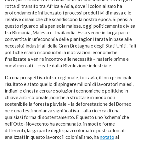
rotta di transito tra Africa e Asia, dove il colonialismo ha
profondamente influenzato i processi produttivi di massa e le
relative dinamiche che scandiscono la nostra epoca. Si pensi a
questo riguardo alla penisola malese, oggi politicamente divisa
tra Birmania, Malesia e Thailandia. Essa venne in larga parte
convertita in un’economia delle piantagioni tarata in base alle
necessità industriali della Gran Bretagna e degli Stati Uniti. Tali
politiche erano riconducibili a motivazioni economiche,
finalizzate a venire incontro alle necessità – materie prime e
nuovi mercati – create dalla Rivoluzione industriale.
Da una prospettiva intra-regionale, tuttavia, il loro principale
risultato è stato quello di spingere milioni di lavoratori malesi,
indiani e cinesi a cercare soluzioni economiche e politiche in
chiave anti-coloniale, nonché a sfruttare in modo non
sostenibile la foresta pluviale – la deforestazione del Borneo
ne è una testimonianza significativa – alla ricerca di una
qualsiasi forma di sostentamento. È questo uno ‘schema’ che
nell’Otto-Novecento ha accomunato, in modi e forme
differenti, larga parte degli spazi coloniali e post-coloniali
analizzati in questo lavoro: il colonialismo, ha
notato
al