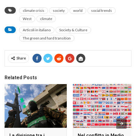
climate crisis
society
world
social trends
West
climate
Articoli in italiano
Society & Culture
The green and hard transition
Share
Related Posts
La divisione tra i
Nel conflitto in Medio