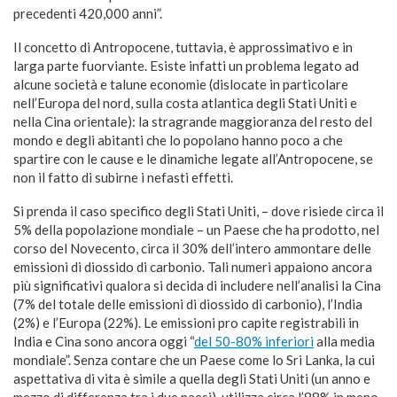
precedenti 420,000 anni”.
Il concetto di Antropocene, tuttavia, è approssimativo e in
larga parte fuorviante. Esiste infatti un problema legato ad
alcune società e talune economie (dislocate in particolare
nell’Europa del nord, sulla costa atlantica degli Stati Uniti e
nella Cina orientale): la stragrande maggioranza del resto del
mondo e degli abitanti che lo popolano hanno poco a che
spartire con le cause e le dinamiche legate all’Antropocene, se
non il fatto di subirne i nefasti effetti.
Si prenda il caso specifico degli Stati Uniti, – dove risiede circa il
5% della popolazione mondiale – un Paese che ha prodotto, nel
corso del Novecento, circa il 30% dell’intero ammontare delle
emissioni di diossido di carbonio. Tali numeri appaiono ancora
più significativi qualora si decida di includere nell’analisi la Cina
(7% del totale delle emissioni di diossido di carbonio), l’India
(2%) e l’Europa (22%). Le emissioni pro capite registrabili in
India e Cina sono ancora oggi “
del 50-80% inferiori
alla media
mondiale”. Senza contare che un Paese come lo Sri Lanka, la cui
aspettativa di vita è simile a quella degli Stati Uniti (un anno e